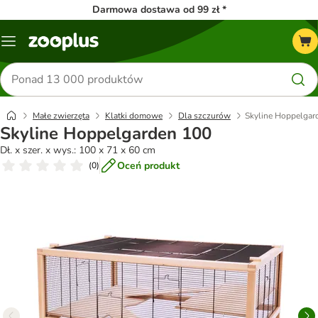
Darmowa dostawa od 99 zł *
Menu
Szukaj
produktów
Małe zwierzęta
Klatki domowe
Dla szczurów
Skyline Hoppelgar
Skyline Hoppelgarden 100
Dł. x szer. x wys.: 100 x 71 x 60 cm
Oceń produkt
(
0
)