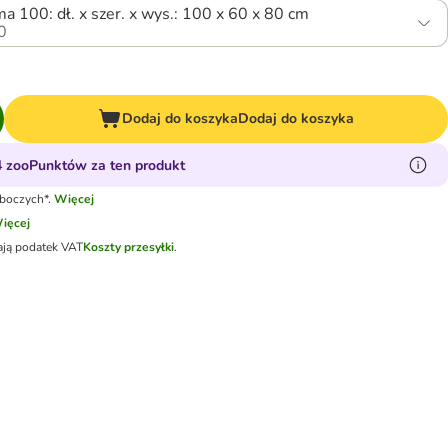
ma 100: dł. x szer. x wys.: 100 x 60 x 80 cm
0
Dodaj do koszyka
Dodaj do koszyka
 zooPunktów za ten produkt
oboczych*.
Więcej
ięcej
ają podatek VAT
Koszty przesyłki
.