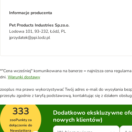
Informacje producenta
Pet Products Industries Sp.zo.o.
Lodowa 101, 93-232, Łódź, PL
jprzydatek@ppi.lodz.pl
*"Cena wcześniej" komunikowana na banerze = najniższa cena regularna 
dni.
Warunki dostawy
zooplus ma prawo wykorzystywać Twój adres e-mail do wysyłania bezpo
przesyłu zgodnie z taryfą podstawową, kontaktując się z działem obsługi
333
Dodatkowo ekskluzywne ofer
nowych klientów)
zooPunkty za
dołączenie do
Newslettera