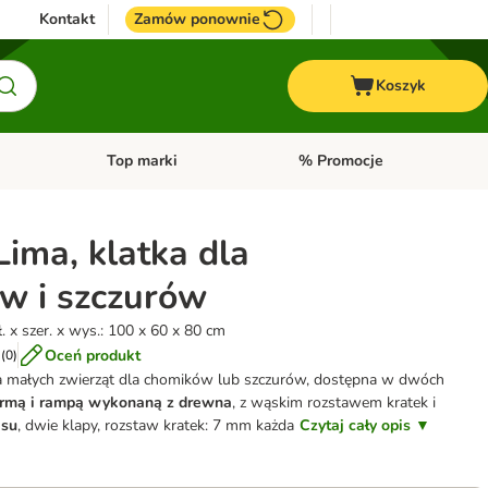
Kontakt
Zamów ponownie
Koszyk
Top marki
% Promocje
yka
u kategorii: Ptaki
Otwórz menu kategorii: Konie
Otwórz menu kategorii: Top m
Lima, klatka dla
w i szczurów
. x szer. x wys.: 100 x 60 x 80 cm
Oceń produkt
(
0
)
la małych zwierząt dla chomików lub szczurów, dostępna w dwóch
formą i rampą wykonaną z drewna
, z wąskim rozstawem kratek i
asu
, dwie klapy, rozstaw kratek: 7 mm każda
Czytaj cały opis ▼