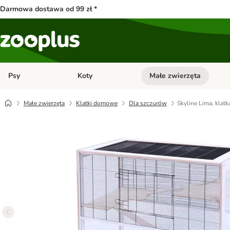
Darmowa dostawa od 99 zł *
Psy
Koty
Małe zwierzęta
Otwórz menu kategorii: Psy
Otwórz menu kategorii: Kot
Małe zwierzęta
Klatki domowe
Dla szczurów
Skyline Lima, klat