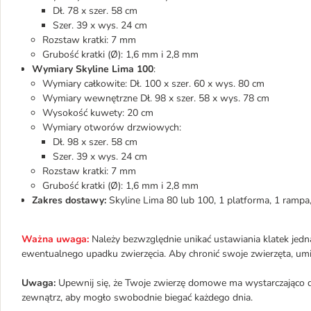
Dł. 78 x szer. 58 cm
Szer. 39 x wys. 24 cm
Rozstaw kratki: 7 mm
Grubość kratki (Ø): 1,6 mm i 2,8 mm
Wymiary Skyline Lima 100
:
Wymiary całkowite: Dł. 100 x szer. 60 x wys. 80 cm
Wymiary wewnętrzne Dł. 98 x szer. 58 x wys. 78 cm
Wysokość kuwety: 20 cm
Wymiary otworów drzwiowych:
Dł. 98 x szer. 58 cm
Szer. 39 x wys. 24 cm
Rozstaw kratki: 7 mm
Grubość kratki (Ø): 1,6 mm i 2,8 mm
Zakres dostawy:
Skyline Lima 80 lub 100, 1 platforma, 1 rampa
Ważna uwaga:
Należy bezwzględnie unikać ustawiania klatek jedn
ewentualnego upadku zwierzęcia. Aby chronić swoje zwierzęta, umieś
Uwaga:
Upewnij się, że Twoje zwierzę domowe ma wystarczająco d
zewnątrz, aby mogło swobodnie biegać każdego dnia.