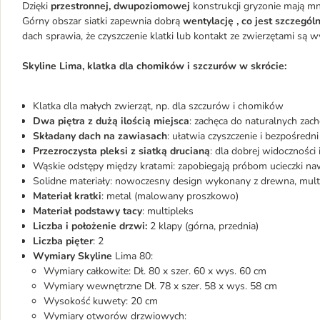
Dzięki
przestronnej, dwupoziomowej
konstrukcji gryzonie mają mn
Górny obszar siatki zapewnia dobrą
wentylację , co jest szczegól
dach sprawia, że czyszczenie klatki lub kontakt ze zwierzętami są 
Skyline Lima, klatka dla chomików i szczurów w skrócie:
Klatka dla małych zwierząt, np. dla szczurów i chomików
Dwa piętra z dużą ilością miejsca
: zachęca do naturalnych zac
Składany dach na zawiasach
: ułatwia czyszczenie i bezpośredn
Przezroczysta pleksi z siatką drucianą
: dla dobrej widoczności
Wąskie odstępy między kratami: zapobiegają próbom ucieczki n
Solidne materiały: nowoczesny design wykonany z drewna, multip
Materiał kratki
: metal (malowany proszkowo)
Materiał podstawy tacy
: multipleks
Liczba i położenie drzwi:
2 klapy (górna, przednia)
Liczba pięter
: 2
Wymiary Skyline
Lima 80:
Wymiary całkowite: Dł. 80 x szer. 60 x wys. 60 cm
Wymiary wewnętrzne Dł. 78 x szer. 58 x wys. 58 cm
Wysokość kuwety: 20 cm
Wymiary otworów drzwiowych: