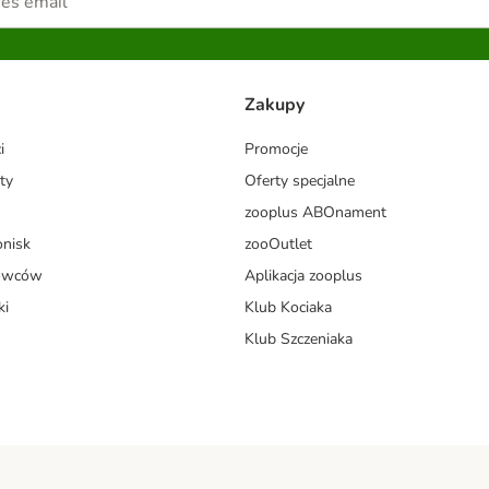
Zakupy
i
Promocje
ty
Oferty specjalne
zooplus ABOnament
onisk
zooOutlet
dowców
Aplikacja zooplus
ki
Klub Kociaka
Klub Szczeniaka