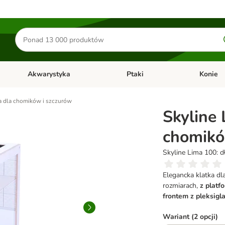
Szukaj
produktów
Akwarystyka
Ptaki
Konie
y
Otwórz menu kategorii: Małe zwierzęta
Otwórz menu kategorii: Akwaryst
Otwórz men
ka dla chomików i szczurów
Skyline 
chomikó
Skyline Lima 100: dł
Elegancka klatka d
rozmiarach,
z plat
frontem z pleksigl
Wariant (2 opcji)