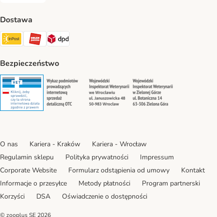
Dostawa
Paczkomat® Shipping Method
ORLEN Paczka Shipping Method
DPD Shipping Method
Bezpieczeństwo
Security
Security
Security
Security
O nas
Kariera - Kraków
Kariera - Wrocław
Regulamin sklepu
Polityka prywatności
Impressum
Corporate Website
Formularz odstąpienia od umowy
Kontakt
Informacje o przesyłce
Metody płatności
Program partnerski
Korzyści
DSA
Oświadczenie o dostępności
© zooplus SE
2026