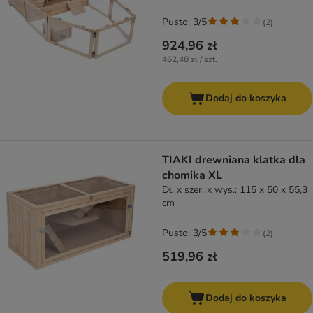
Pusto: 3/5
(
2
)
924,96 zł
462,48 zł / szt.
Dodaj do koszyka
TIAKI drewniana klatka dla
chomika XL
Dł. x szer. x wys.: 115 x 50 x 55,3
cm
Pusto: 3/5
(
2
)
519,96 zł
Dodaj do koszyka