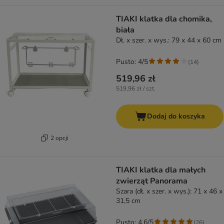
TIAKI klatka dla chomika,
biała
Dł. x szer. x wys.: 79 x 44 x 60 cm
Pusto: 4/5
(
14
)
519,96 zł
519,96 zł / szt.
Dodaj do koszyka
2 opcji
TIAKI klatka dla małych
zwierząt Panorama
Szara (dł. x szer. x wys.): 71 x 46 x
31,5 cm
Pusto: 4.6/5
(
26
)