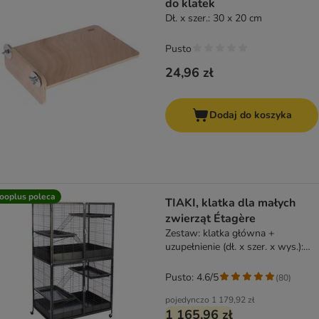
do klatek
Dł. x szer.: 30 x 20 cm
Pusto
24,96 zł
Dodaj do koszyka
ooplus poleca
TIAKI, klatka dla małych
zwierząt Étagère
Zestaw: klatka główna +
uzupełnienie (dł. x szer. x wys.):
93,5 x 63 x 157,8 cm
Pusto: 4.6/5
(
80
)
pojedynczo
1 179,92 zł
1 165,96 zł