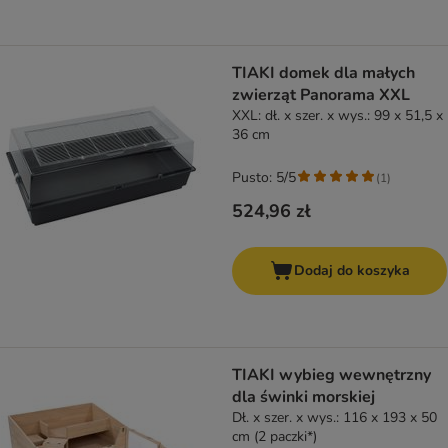
TIAKI domek dla małych
zwierząt Panorama XXL
XXL: dł. x szer. x wys.: 99 x 51,5 x
36 cm
Pusto: 5/5
(
1
)
524,96 zł
Dodaj do koszyka
TIAKI wybieg wewnętrzny
dla świnki morskiej
Dł. x szer. x wys.: 116 x 193 x 50
cm (2 paczki*)