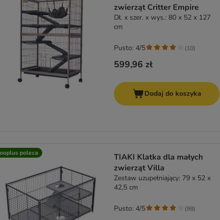
zwierząt Critter Empire
Dł. x szer. x wys.: 80 x 52 x 127
cm
Pusto: 4/5
(
10
)
599,96 zł
Dodaj do koszyka
ooplus poleca
TIAKI Klatka dla małych
zwierząt Villa
Zestaw uzupełniający: 79 x 52 x
42,5 cm
Pusto: 4/5
(
98
)