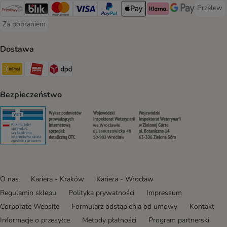
Przelew
Przelew 
Przelewy24 Payment Method
Blik Payment Method
MasterCard Payment Method
Visa Payment Method
PayPal Payment Method
Apple Pay Payment Method
Klarna Payment Method
Google Pay Paym
Za pobraniem
Za pobraniem Payment Method
Dostawa
Paczkomat® Shipping Method
ORLEN Paczka Shipping Method
DPD Shipping Method
Bezpieczeństwo
Security
Security
Security
Security
O nas
Kariera - Kraków
Kariera - Wrocław
Regulamin sklepu
Polityka prywatności
Impressum
Corporate Website
Formularz odstąpienia od umowy
Kontakt
Informacje o przesyłce
Metody płatności
Program partnerski