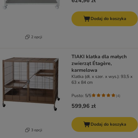
624,96 zł
Dodaj do koszyka
2 opcji
TIAKI klatka dla małych
zwierząt Étagère,
karmelowa
Klatka (dł. x szer. x wys.): 93,5 x
63 x 84 cm
Pusto: 5/5
(
4
)
599,96 zł
Dodaj do koszyka
3 opcji