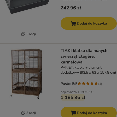
242,96 zł
Dodaj do koszyka
2 opcji
TIAKI klatka dla małych
zwierząt Étagère,
karmelowa
PAKIET: klatka + element
dodatkowy (93,5 x 63 x 157,8 cm)
Pusto: 5/5
(
4
)
pojedynczo
1 199,92 zł
1 185,96 zł
Dodaj do koszyka
3 opcji