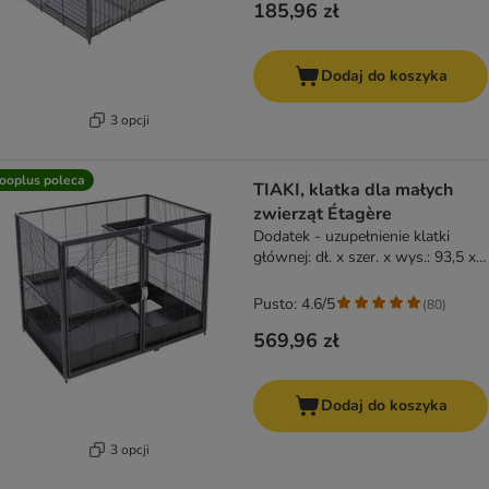
185,96 zł
Dodaj do koszyka
3 opcji
ooplus poleca
TIAKI, klatka dla małych
zwierząt Étagère
Dodatek - uzupełnienie klatki
głównej: dł. x szer. x wys.: 93,5 x
63 x 73,8 cm
Pusto: 4.6/5
(
80
)
569,96 zł
Dodaj do koszyka
3 opcji