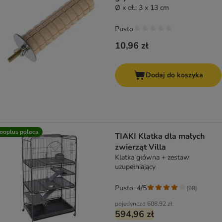
Ø x dł.: 3 x 13 cm
Pusto
10,96 zł
Dodaj do koszyka
ooplus poleca
TIAKI Klatka dla małych
zwierząt Villa
Klatka główna + zestaw
uzupełniający
Pusto: 4/5
(
98
)
pojedynczo
608,92 zł
594,96 zł