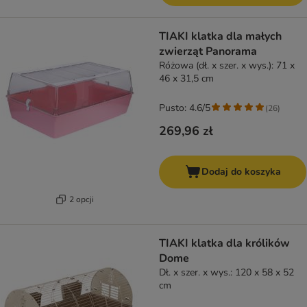
TIAKI klatka dla małych
zwierząt Panorama
Różowa (dł. x szer. x wys.): 71 x
46 x 31,5 cm
Pusto: 4.6/5
(
26
)
269,96 zł
Dodaj do koszyka
2 opcji
TIAKI klatka dla królików
Dome
Dł. x szer. x wys.: 120 x 58 x 52
cm