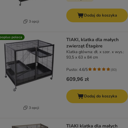
Dodaj do koszyka
3 opcji
ooplus poleca
TIAKI, klatka dla małych
zwierząt Étagère
Klatka główna: dł. x szer. x wys.:
93,5 x 63 x 84 cm
Pusto: 4.6/5
(
80
)
609,96 zł
Dodaj do koszyka
3 opcji
TIAKI klatka dla małych