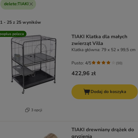
delete
:
TIAKI
1 - 25 z 25 wyników
product items have been changed
ooplus poleca
TIAKI Klatka dla małych
zwierząt Villa
Klatka główna: 79 x 52 x 99,5 cm
Pusto: 4/5
(
98
)
422,96 zł
Dodaj do koszyka
3 opcji
TIAKI drewniany drążek do
gryzienia