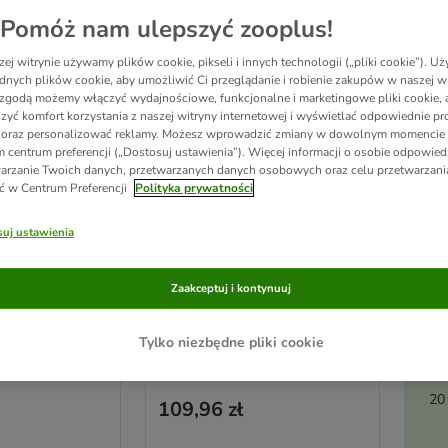
Pomóż nam ulepszyć zooplus!
ej witrynie używamy plików cookie, pikseli i innych technologii („pliki cookie”). 
dnych plików cookie, aby umożliwić Ci przeglądanie i robienie zakupów w naszej wi
zgodą możemy włączyć wydajnościowe, funkcjonalne i marketingowe pliki cookie, 
zyć komfort korzystania z naszej witryny internetowej i wyświetlać odpowiednie pro
 oraz personalizować reklamy. Możesz wprowadzić zmiany w dowolnym momencie
 centrum preferencji („Dostosuj ustawienia”). Więcej informacji o osobie odpowiedz
arzanie Twoich danych, przetwarzanych danych osobowych oraz celu przetwarzan
ć w Centrum Preferencji
Polityka prywatności
ka bambusowa
FURminator deShedding
uj ustawienia
Ak
Tool do długiej sierści, L
 x 12,2 cm
Szerokość grzebienia 9,6 cm
pi
Zaakceptuj i kontynuuj
Tylko niezbędne pliki cookie
Pusto: 4.8/5
(
31
)
(
23
)
20
109,96 zł