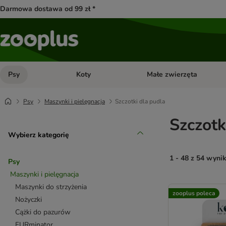
Darmowa dostawa od 99 zł *
Psy
Koty
Małe zwierzęta
Otwórz menu kategorii: Psy
Otwórz menu kategorii: Kot
Psy
Maszynki i pielęgnacja
Szczotki dla pudla
Szczotk
Wybierz kategorię
1 - 48 z 54 wyni
Psy
Maszynki i pielęgnacja
product items ha
Maszynki do strzyżenia
zooplus poleca
Nożyczki
Cążki do pazurów
FURminator