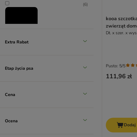
(
6
)
kooa szczotk
zwierząt do
Dł. x szer. x wys
Extra Rabat
zooplus poleca
Pusto: 5/5
Etap życia psa
111,96 zł
Cena
Ocena
Dodaj