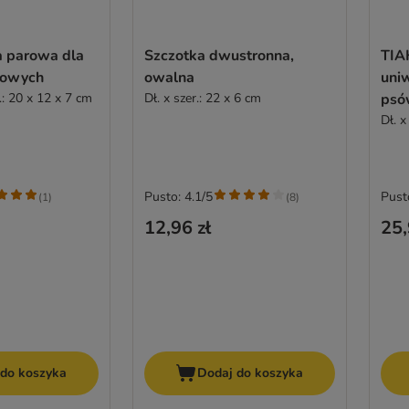
a parowa dla
Szczotka dwustronna,
TIAK
mowych
owalna
uni
.: 20 x 12 x 7 cm
Dł. x szer.: 22 x 6 cm
psó
Dł. x
Pusto: 4.1/5
Pust
(
1
)
(
8
)
12,96 zł
25,
 do koszyka
Dodaj do koszyka