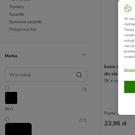
Trymery
Szczotki
W nasz
Gumowe szczotki
niezbę
Pielęgnacja łap
Twoją 
zwięks
Pielęgnacja oczu
usługi
Pielęgnacja uszu
naszym
przetw
Pielęgnacja sierści
Marka
znaleź
Pielęgnacja skóry
kooa szczot
Ręczniki
Wyszukaj
Dostos
do sierści
Spraye, olejki i chusteczki
Dł. x szer.: 15,5
Szampony i odżywki
(
3
)
Szczotki dla maltańczyka
Szczotki dla labradora
Szczotki dla owczarka niemieckiego
8in1
Szczotki dla pudla
Pusto: 4.6/5
Szczotki dla yorka
(
17
)
23,96 zł
8in1
Beaphar