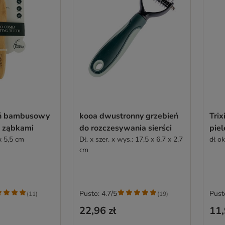
eń bambusowy
kooa dwustronny grzebień
Trix
 ząbkami
do rozczesywania sierści
piel
 x 5,5 cm
Dł. x szer. x wys.: 17,5 x 6,7 x 2,7
dł o
cm
Pusto: 4.7/5
Pust
(
11
)
(
19
)
22,96 zł
11,