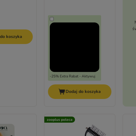
ś
 do koszyka
-25% Extra Rabat - Aktywuj
Dodaj do koszyka
zooplus poleca