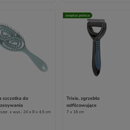
zooplus poleca
a szczotka do
Trixie, zgrzebło
czesywania
odfilcowujące
 szer. x wys.: 24 x 8 x 4,5 cm
7 x 18 cm