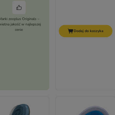
Marki zooplus Originals –
wietna jakość w najlepszej
cenie
Dodaj do koszyka