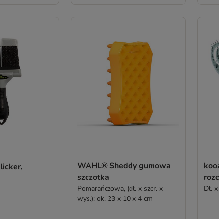
WAHL® Sheddy gumowa
koo
icker,
szczotka
roz
Pomarańczowa, (dł. x szer. x
Dł. x
wys.): ok. 23 x 10 x 4 cm