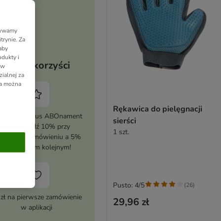
Używamy
trynie. Za
aby
dukty i
Twoje korzyści
 w
ialnej za
ia można
Rękawica do pielęgnacji
tywuj zooplus ABOnament
sierści
i zaoszczędź 10% przy
1 szt.
erwszym zamówieniu a 5%
przy każdym kolejnym!
Pusto: 4/5
(
26
)
 zł na pierwsze zamówienie
29,96 zł
w aplikacji