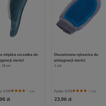
ie miękka szczotka do
Dwustronna rękawica do
ęgnacji sierści
pielęgnacji sierści
k. 19 cm
1 szt.
o: 3.7/5
Pusto: 3.7/5
(
14
)
(
20
)
96 zł
23,96 zł