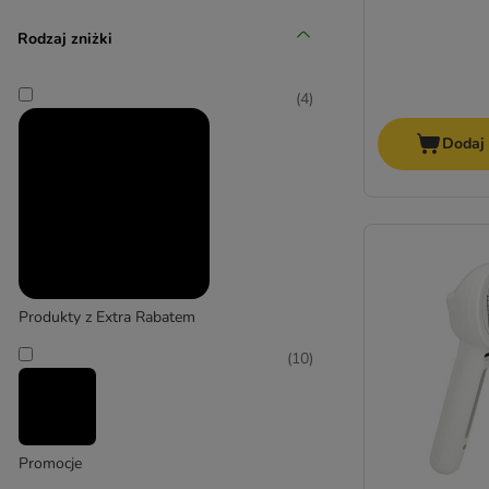
Średni 11-25 kg
Rodzaj zniżki
(
8
)
(
4
)
Dodaj
Duży 26-45 kg
(
5
)
Produkty z Extra Rabatem
(
10
)
Bardzo duży > 45 kg
Promocje