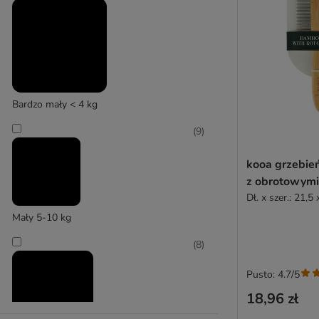
MagicBrush
Bardzo mały < 4 kg
(
9
)
kooa grzebi
z obrotowymi
Dł. x szer.: 21,5
Mały 5-10 kg
(
8
)
Pusto: 4.7/5
18,96 zł