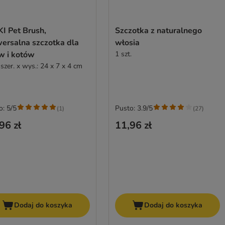
I Pet Brush,
Szczotka z naturalnego
wersalna szczotka dla
włosia
w i kotów
1 szt.
 szer. x wys.: 24 x 7 x 4 cm
o: 5/5
Pusto: 3.9/5
(
1
)
(
27
)
96 zł
11,96 zł
Dodaj do koszyka
Dodaj do koszyka