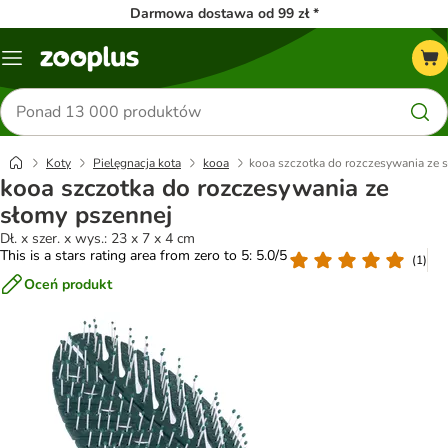
Darmowa dostawa od 99 zł *
Menu
Szukaj
produktów
Koty
Pielęgnacja kota
kooa
kooa szczotka do rozczesywania ze 
kooa szczotka do rozczesywania ze
słomy pszennej
Dł. x szer. x wys.: 23 x 7 x 4 cm
This is a stars rating area from zero to 5: 5.0/5
(
1
)
Oceń produkt