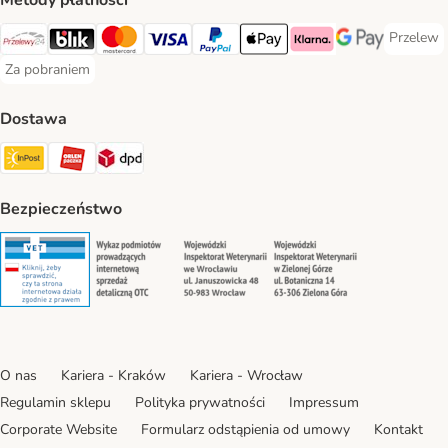
Metody płatności
Przelew
Przelew 
Przelewy24 Payment Method
Blik Payment Method
MasterCard Payment Method
Visa Payment Method
PayPal Payment Method
Apple Pay Payment Method
Klarna Payment Method
Google Pay Paym
Za pobraniem
Za pobraniem Payment Method
Dostawa
Paczkomat® Shipping Method
ORLEN Paczka Shipping Method
DPD Shipping Method
Bezpieczeństwo
Security
Security
Security
Security
O nas
Kariera - Kraków
Kariera - Wrocław
Regulamin sklepu
Polityka prywatności
Impressum
Corporate Website
Formularz odstąpienia od umowy
Kontakt