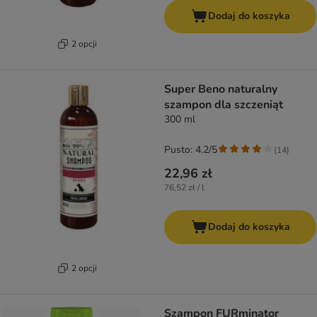
Dodaj do koszyka
2 opcji
Super Beno naturalny
szampon dla szczeniąt
300 ml
Pusto: 4.2/5
(
14
)
22,96 zł
76,52 zł / l
Dodaj do koszyka
2 opcji
Szampon FURminator