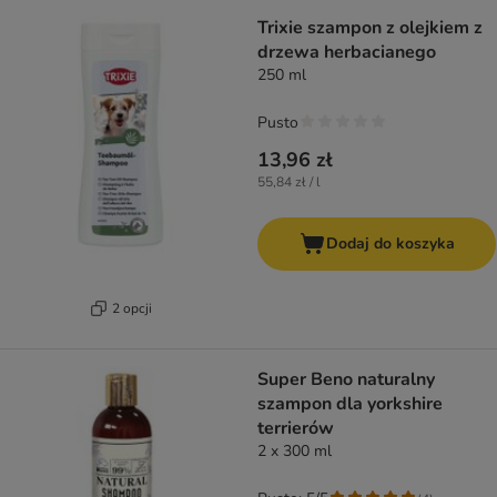
Trixie szampon z olejkiem z
drzewa herbacianego
250 ml
Pusto
13,96 zł
55,84 zł / l
Dodaj do koszyka
2 opcji
Super Beno naturalny
szampon dla yorkshire
terrierów
2 x 300 ml