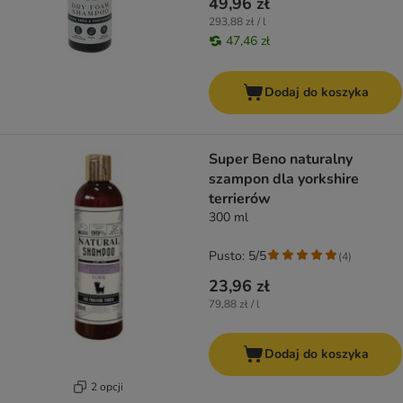
49,96 zł
293,88 zł / l
47,46 zł
Dodaj do koszyka
Super Beno naturalny
szampon dla yorkshire
terrierów
300 ml
Pusto: 5/5
(
4
)
23,96 zł
79,88 zł / l
Dodaj do koszyka
2 opcji