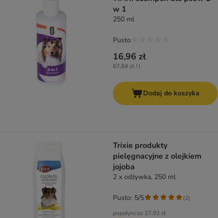
w 1
250 ml
Pusto
16,96 zł
67,84 zł / l
Dodaj do koszyka
Trixie produkty
pielęgnacyjne z olejkiem
jojoba
2 x odżywka, 250 ml
Pusto: 5/5
(
2
)
pojedynczo
27,92 zł