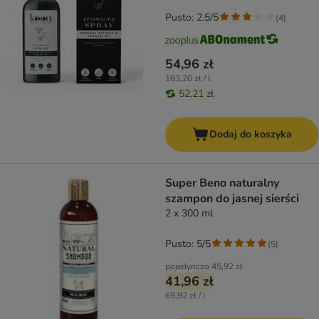
Pusto: 2.5/5
(
4
)
54,96 zł
183,20 zł / l
52,21 zł
Dodaj do koszyka
Super Beno naturalny
szampon do jasnej sierści
2 x 300 ml
Pusto: 5/5
(
5
)
pojedynczo
45,92 zł
41,96 zł
69,92 zł / l