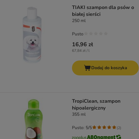
TIAKI szampon dla psów o
białej sierści
250 ml
Pusto
16,96 zł
67,84 zł / l
Dodaj do koszyka
TropiClean, szampon
hipoalergiczny
355 ml
Pusto: 5/5
(
2
)