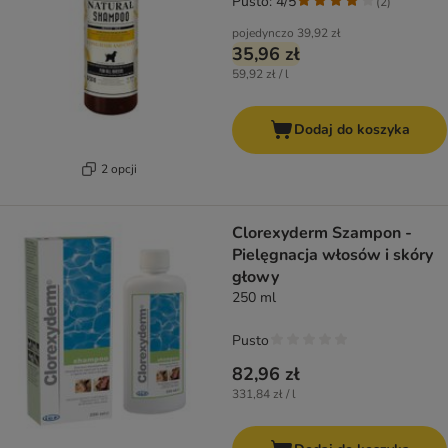
Pusto: 4/5
(
2
)
pojedynczo
39,92 zł
35,96 zł
59,92 zł / l
Dodaj do koszyka
2 opcji
Clorexyderm Szampon -
Pielęgnacja włosów i skóry
głowy
250 ml
Pusto
82,96 zł
331,84 zł / l