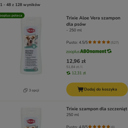
1 - 48 z 128 wyników
product items have been changed
ooplus poleca
Trixie Aloe Vera szampon
dla psów
- 250 ml
Pusto: 4.5/5
(
527
)
12,96 zł
51,84 zł / l
12,31 zł
Dodaj do koszyka
3 opcji
Trixie szampon dla szczeniąt
250 ml
Pusto: 4.8/5
(
6
)