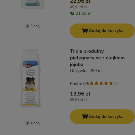
22,96 zł
45,92 zł / l
21,81 zł
3 opcji
Dodaj do koszyka
Trixie produkty
pielęgnacyjne z olejkiem
jojoba
Odżywka: 250 ml
Pusto: 5/5
(
2
)
13,96 zł
55,84 zł / l
Dodaj do koszyka
4 opcji