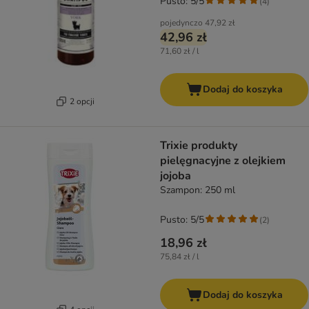
Pusto: 5/5
(
4
)
pojedynczo
47,92 zł
42,96 zł
71,60 zł / l
Dodaj do koszyka
2 opcji
Trixie produkty
pielęgnacyjne z olejkiem
jojoba
Szampon: 250 ml
Pusto: 5/5
(
2
)
18,96 zł
75,84 zł / l
Dodaj do koszyka