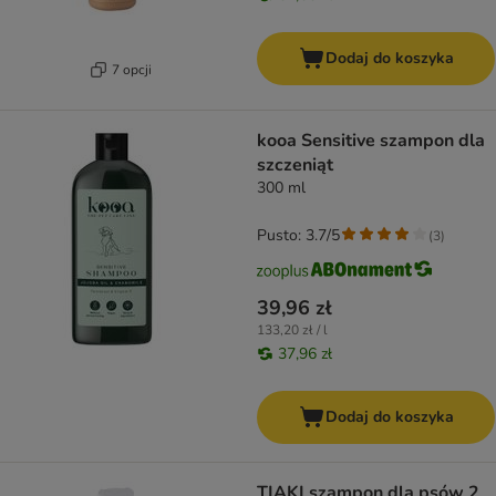
Dodaj do koszyka
7 opcji
kooa Sensitive szampon dla
szczeniąt
300 ml
Pusto: 3.7/5
(
3
)
39,96 zł
133,20 zł / l
37,96 zł
Dodaj do koszyka
TIAKI szampon dla psów 2