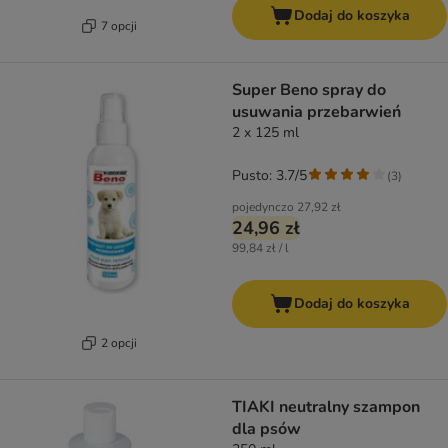
Dodaj do koszyka
7 opcji
Super Beno spray do
usuwania przebarwień
2 x 125 ml
Pusto: 3.7/5
(
3
)
pojedynczo
27,92 zł
24,96 zł
99,84 zł / l
Dodaj do koszyka
2 opcji
TIAKI neutralny szampon
dla psów