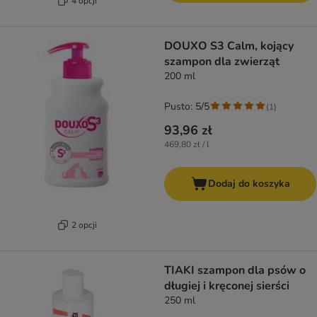
4 opcji
DOUXO S3 Calm, kojący
szampon dla zwierząt
200 ml
Pusto: 5/5
(
1
)
93,96 zł
469,80 zł / l
Dodaj do koszyka
2 opcji
TIAKI szampon dla psów o
długiej i kręconej sierści
250 ml