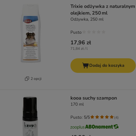
Trixie odżywka z naturalnym
olejkiem, 250 ml
Odżywka, 250 ml
Pusto
17,96 zł
71,84 zł / l
Dodaj do koszyka
2 opcji
kooa suchy szampon
170 ml
Pusto: 5/5
(
4
)