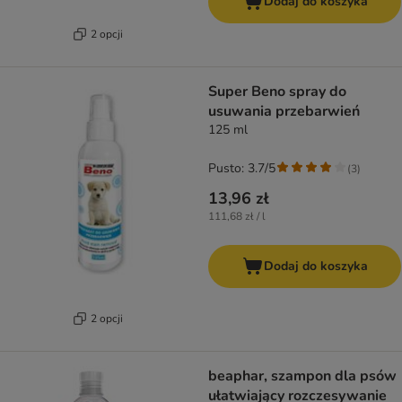
Dodaj do koszyka
2 opcji
Super Beno spray do
usuwania przebarwień
125 ml
Pusto: 3.7/5
(
3
)
13,96 zł
111,68 zł / l
Dodaj do koszyka
2 opcji
beaphar, szampon dla psów
ułatwiający rozczesywanie