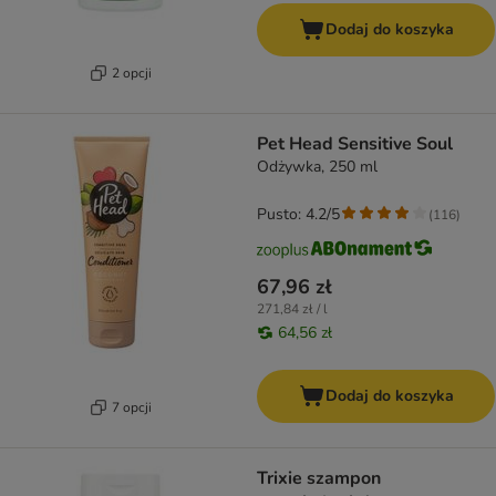
Dodaj do koszyka
2 opcji
Pet Head Sensitive Soul
Odżywka, 250 ml
Pusto: 4.2/5
(
116
)
67,96 zł
271,84 zł / l
64,56 zł
Dodaj do koszyka
7 opcji
Trixie szampon