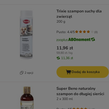
Trixie szampon suchy dla
zwierząt
200 g
Pusto: 4.4/5
(
8
)
11,96 zł
59,80 zł / kg
11,36 zł
Dodaj do koszyka
2 opcji
Super Beno naturalny
szampon do długiej sierści
2 x 300 ml