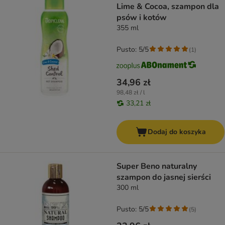
Lime & Cocoa, szampon dla
psów i kotów
355 ml
Pusto: 5/5
(
1
)
34,96 zł
98,48 zł / l
33,21 zł
Dodaj do koszyka
Super Beno naturalny
szampon do jasnej sierści
300 ml
Pusto: 5/5
(
5
)