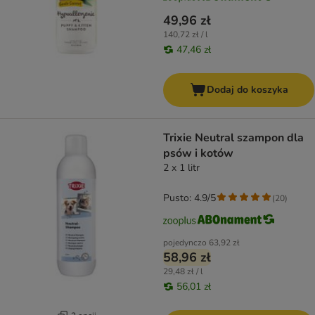
49,96 zł
140,72 zł / l
47,46 zł
Dodaj do koszyka
Trixie Neutral szampon dla
psów i kotów
2 x 1 litr
Pusto: 4.9/5
(
20
)
pojedynczo
63,92 zł
58,96 zł
29,48 zł / l
56,01 zł