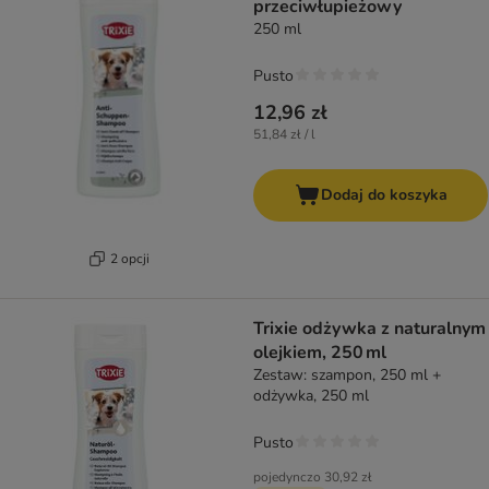
przeciwłupieżowy
250 ml
Pusto
12,96 zł
51,84 zł / l
Dodaj do koszyka
2 opcji
Trixie odżywka z naturalnym
olejkiem, 250 ml
Zestaw: szampon, 250 ml +
odżywka, 250 ml
Pusto
pojedynczo
30,92 zł