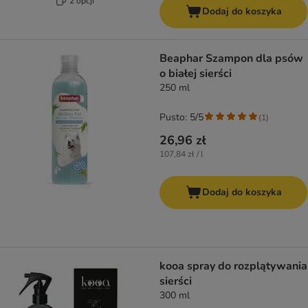
2 opcji
Dodaj do koszyka
Beaphar Szampon dla psów
o białej sierści
250 ml
Pusto: 5/5
(
1
)
26,96 zł
107,84 zł / l
Dodaj do koszyka
kooa spray do rozplątywania
sierści
300 ml