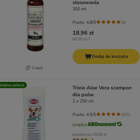
stosowania
300 ml
Pusto: 4.8/5
(
5
)
18,96 zł
63,20 zł / l
Dodaj do koszyka
2 opcji
ooplus poleca
Trixie Aloe Vera szampon
dla psów
2 x 250 ml
Pusto: 4.5/5
(
527
)
pojedynczo
25,92 zł