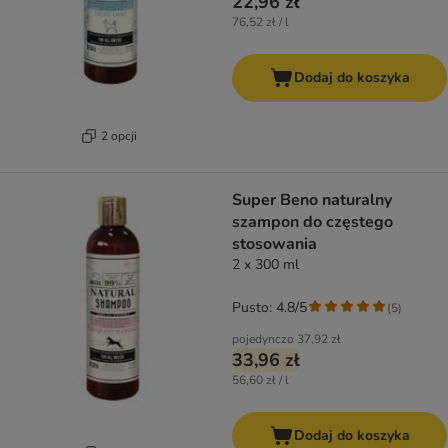
22,96 zł
76,52 zł / l
Dodaj do koszyka
2 opcji
Super Beno naturalny
szampon do częstego
stosowania
2 x 300 ml
Pusto: 4.8/5
(
5
)
pojedynczo
37,92 zł
33,96 zł
56,60 zł / l
Dodaj do koszyka