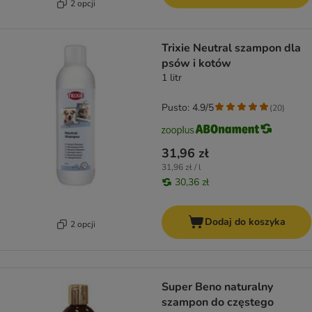
2 opcji
Trixie Neutral szampon dla
psów i kotów
1 litr
Pusto: 4.9/5
(
20
)
31,96 zł
31,96 zł / l
30,36 zł
Dodaj do koszyka
2 opcji
Super Beno naturalny
szampon do częstego