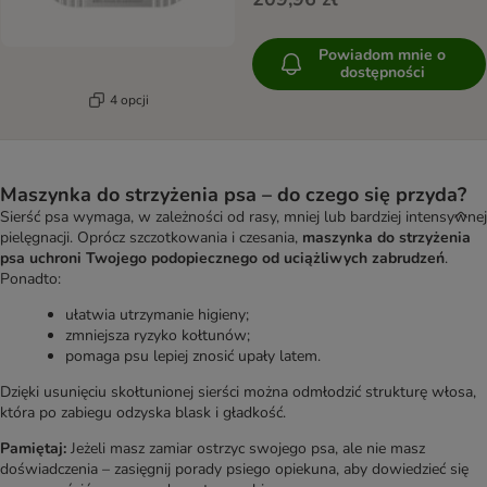
Powiadom mnie o
dostępności
4 opcji
Maszynka do strzyżenia psa – do czego się przyda?
Sierść psa wymaga, w zależności od rasy, mniej lub bardziej intensywnej
pielęgnacji. Oprócz szczotkowania i czesania,
maszynka do strzyżenia
psa uchroni Twojego podopiecznego od uciążliwych zabrudzeń
.
Ponadto:
ułatwia utrzymanie higieny;
zmniejsza ryzyko kołtunów;
pomaga psu lepiej znosić upały latem.
Dzięki usunięciu skołtunionej sierści można odmłodzić strukturę włosa,
która po zabiegu odzyska blask i gładkość.
Pamiętaj:
Jeżeli masz zamiar ostrzyc swojego psa, ale nie masz
doświadczenia – zasięgnij porady psiego opiekuna, aby dowiedzieć się