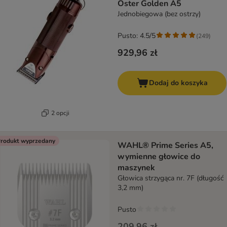
Oster Golden A5
Jednobiegowa (bez ostrzy)
Pusto: 4.5/5
(
249
)
929,96 zł
Dodaj do koszyka
2 opcji
rodukt wyprzedany
WAHL® Prime Series A5,
wymienne głowice do
maszynek
Głowica strzygąca nr. 7F (długość
3,2 mm)
Pusto
209,96 zł