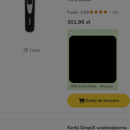
Pusto: 3.5/5
(
26
)
301,96 zł
2 opcji
-30% Extra Rabat - Aktywuj
Dodaj do koszyka
Kerbl DropiX wodoodporna