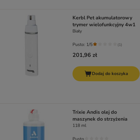
Kerbl Pet akumulatorowy
trymer wielofunkcyjny 4w1
Biały
Pusto: 1/5
(
1
)
201,96 zł
Dodaj do koszyka
Trixie Andis olej do
maszynek do strzyżenia
118 ml
Pusto