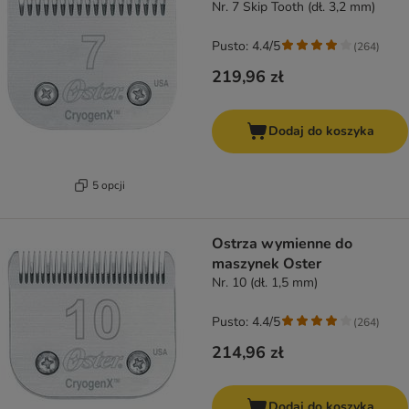
Nr. 7 Skip Tooth (dł. 3,2 mm)
Pusto: 4.4/5
(
264
)
219,96 zł
Dodaj do koszyka
5 opcji
Ostrza wymienne do
maszynek Oster
Nr. 10 (dł. 1,5 mm)
Pusto: 4.4/5
(
264
)
214,96 zł
Dodaj do koszyka