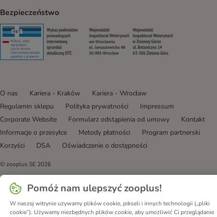
Bezpieczeństwo
Security
Security
Security
Security
O nas
Kariera - Kraków
Kariera - Wrocław
Regulamin sklepu
Polityka prywatności
Impressum
Corporate Website
Formularz odstąpienia od umowy
Kontakt
Informacje o przesyłce
Metody płatności
Program partnerski
Korzyści
DSA
Oświadczenie o dostępności
© zooplus SE
2026
Pomóż nam ulepszyć zooplus!
W naszej witrynie używamy plików cookie, pikseli i innych technologii („pliki
cookie”). Używamy niezbędnych plików cookie, aby umożliwić Ci przeglądanie