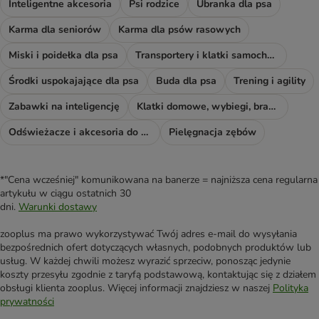
Inteligentne akcesoria
Psi rodzice
Ubranka dla psa
Karma dla seniorów
Karma dla psów rasowych
Miski i poidełka dla psa
Transportery i klatki samochodowe
Środki uspokajające dla psa
Buda dla psa
Trening i agility
Zabawki na inteligencję
Klatki domowe, wybiegi, bramki i rampy
Odświeżacze i akcesoria do sprzątania
Pielęgnacja zębów
*"Cena wcześniej" komunikowana na banerze = najniższa cena regularna
artykułu w ciągu ostatnich 30
dni.
Warunki dostawy
zooplus ma prawo wykorzystywać Twój adres e-mail do wysyłania
bezpośrednich ofert dotyczących własnych, podobnych produktów lub
usług. W każdej chwili możesz wyrazić sprzeciw, ponosząc jedynie
koszty przesyłu zgodnie z taryfą podstawową, kontaktując się z działem
obsługi klienta zooplus. Więcej informacji znajdziesz w naszej
Polityka
prywatności