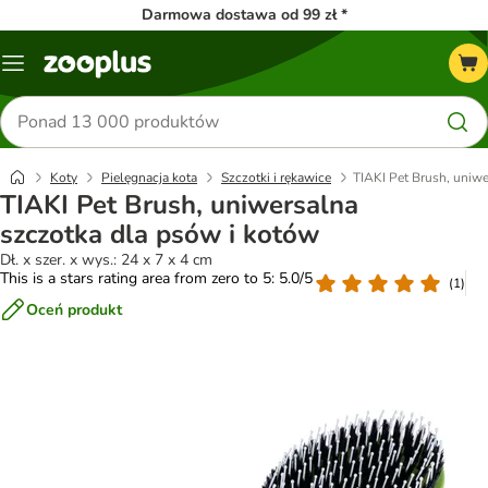
Darmowa dostawa od 99 zł *
Menu
Szukaj
produktów
Koty
Pielęgnacja kota
Szczotki i rękawice
TIAKI Pet Brush, uniwe
TIAKI Pet Brush, uniwersalna
szczotka dla psów i kotów
Dł. x szer. x wys.: 24 x 7 x 4 cm
This is a stars rating area from zero to 5: 5.0/5
(
1
)
Oceń produkt