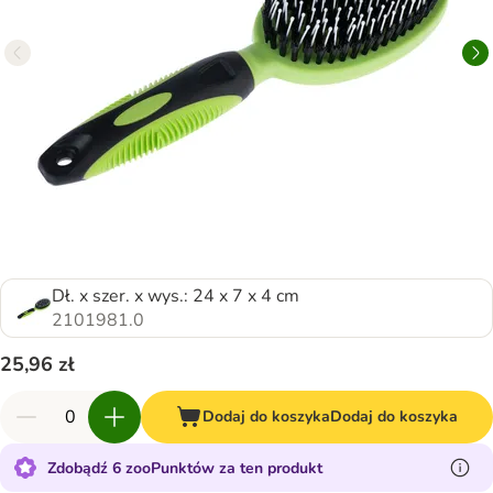
Dł. x szer. x wys.: 24 x 7 x 4 cm
2101981.0
25,96 zł
Dodaj do koszyka
Dodaj do koszyka
Zdobądź 6 zooPunktów za ten produkt