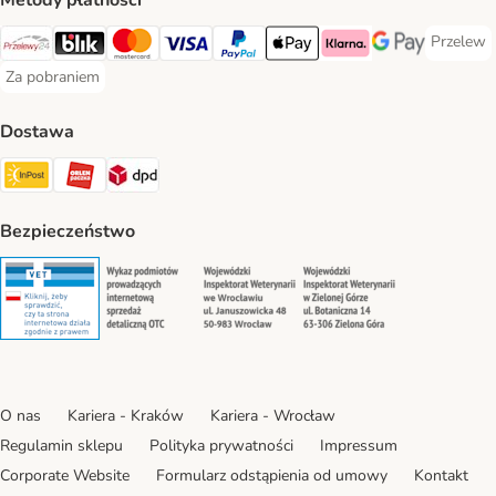
Metody płatności
Przelew
Przelew 
Przelewy24 Payment Method
Blik Payment Method
MasterCard Payment Method
Visa Payment Method
PayPal Payment Method
Apple Pay Payment Method
Klarna Payment Method
Google Pay Paym
Za pobraniem
Za pobraniem Payment Method
Dostawa
Paczkomat® Shipping Method
ORLEN Paczka Shipping Method
DPD Shipping Method
Bezpieczeństwo
Security
Security
Security
Security
O nas
Kariera - Kraków
Kariera - Wrocław
Regulamin sklepu
Polityka prywatności
Impressum
Corporate Website
Formularz odstąpienia od umowy
Kontakt