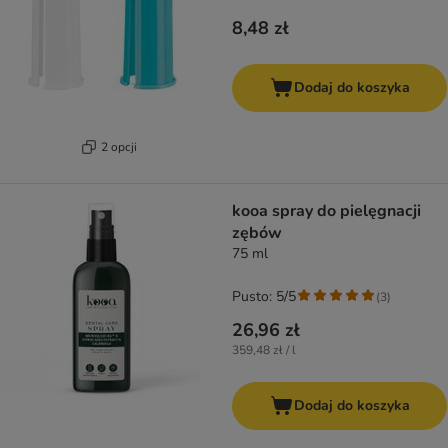
8,48 zł
Dodaj do koszyka
2 opcji
kooa spray do pielęgnacji
zębów
75 ml
Pusto: 5/5
(
3
)
26,96 zł
359,48 zł / l
Dodaj do koszyka