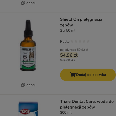
2 opcji
Shield On pielęgnacja
zębów
2 x 50 ml
Pusto
pojedynczo
59,92 zł
54,96 zł
549,60 zł / l
Dodaj do koszyka
2 opcji
Trixie Dental Care, woda do
pielęgnacji zębów
300 ml