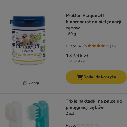
ProDen PlaqueOff
biopreparat do pielęgnacji
zębów
180 g
Pusto: 4.2/5
(
85
)
132,96 zł
738,68 zł / kg
Dodaj do koszyka
2 opcji
Trixie nakładki na palce do
pielęgnacji zębów
2 szt.
Pusto