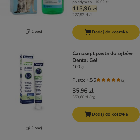
pojedynczo
119,92 zł
113,96 zł
227,92 zł / l
2 opcji
Dodaj do koszyka
Canosept pasta do zębów
Dental Gel
100 g
Pusto: 4.5/5
(
2
)
35,96 zł
359,60 zł / kg
Dodaj do koszyka
2 opcji