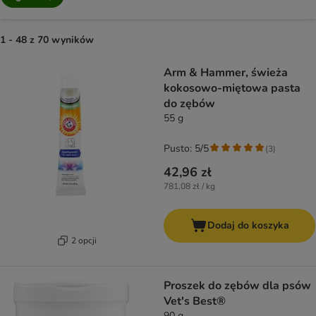
1 - 48 z 70 wyników
product items have been changed
Arm & Hammer, świeża
kokosowo-miętowa pasta
do zębów
55 g
Pusto: 5/5
(
3
)
42,96 zł
781,08 zł / kg
Dodaj do koszyka
2 opcji
Proszek do zębów dla psów
Vet's Best®
90 g