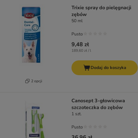
Trixie spray do pielęgnacji
zębów
50 ml
Pusto
9,48 zł
189,60 zł / l
Dodaj do koszyka
2 opcji
Canosept 3-głowicowa
szczoteczka do zębów
1 szt.
Pusto
36,96 zł