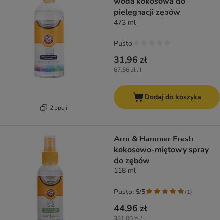
woda kokosowa do
pielęgnacji zębów
473 ml
Pusto
31,96 zł
67,56 zł / l
Dodaj do koszyka
2 opcji
Arm & Hammer Fresh
kokosowo-miętowy spray
do zębów
118 ml
Pusto: 5/5
(
1
)
44,96 zł
381,00 zł / l