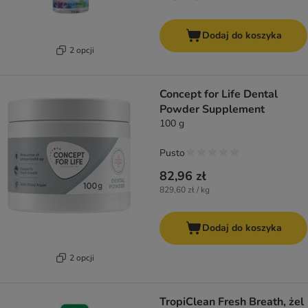
Dodaj do koszyka
2 opcji
Concept for Life Dental
Powder Supplement
100 g
Pusto
82,96 zł
829,60 zł / kg
Dodaj do koszyka
2 opcji
TropiClean Fresh Breath, żel