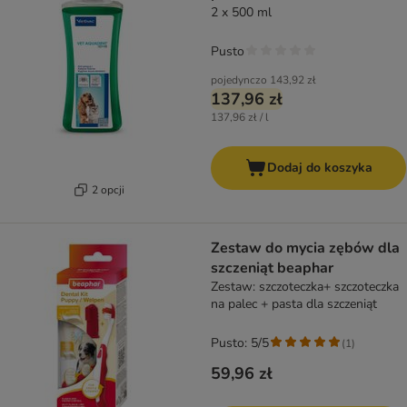
2 x 500 ml
Pusto
pojedynczo
143,92 zł
137,96 zł
137,96 zł / l
Dodaj do koszyka
2 opcji
Zestaw do mycia zębów dla
szczeniąt beaphar
Zestaw: szczoteczka+ szczoteczka
na palec + pasta dla szczeniąt
Pusto: 5/5
(
1
)
59,96 zł