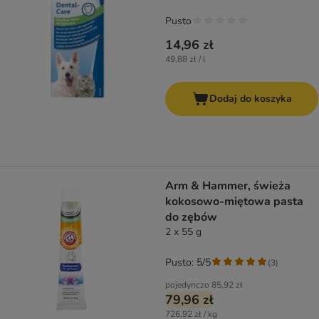
Pusto
14,96 zł
49,88 zł / l
Dodaj do koszyka
Arm & Hammer, świeża
kokosowo-miętowa pasta
do zębów
2 x 55 g
Pusto: 5/5
(
3
)
pojedynczo
85,92 zł
79,96 zł
726,92 zł / kg