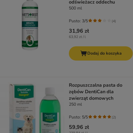
odświeżacz oddechu
500 ml
Pusto: 3/5
(
4
)
31,96 zł
63,92 zł / l
Dodaj do koszyka
Rozpuszczalna pasta do
zębów DentiCan dla
zwierząt domowych
250 ml
Pusto: 5/5
(
2
)
59,96 zł