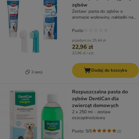
zębów
Zestaw: pasta do zębów o
aromacie wołowiny, nakładki na
palce + spray
Pusto
pojedynczo
25,44 zł
22,96 zł
22,96 zł / szt.
Dodaj do koszyka
2 opcji
Rozpuszczalna pasta do
zębów DentiCan dla
zwierząt domowych
2 x 250 ml - zestaw
oszczędnościowy
Pusto: 5/5
(
2
)