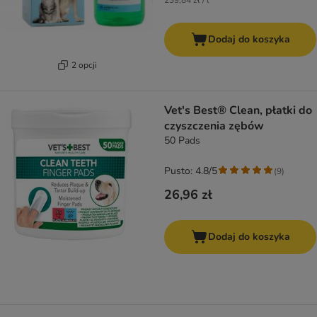
239,84 zł / l
Dodaj do koszyka
2 opcji
Vet's Best® Clean, płatki do
czyszczenia zębów
50 Pads
Pusto: 4.8/5
(
9
)
26,96 zł
Dodaj do koszyka