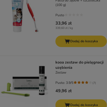
Pasta do zębów + szczoteczka
(100 g)
Pusto
33,96 zł
339,60 zł / kg
Dodaj do koszyka
kooa zestaw do pielęgnacji
uzębienia
Zestaw
Pusto: 3.9/5
(
7
)
49,96 zł
Dodaj do koszyka