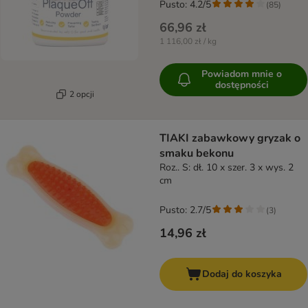
Pusto: 4.2/5
(
85
)
66,96 zł
1 116,00 zł / kg
Powiadom mnie o
dostępności
2 opcji
TIAKI zabawkowy gryzak o
smaku bekonu
Roz.. S: dł. 10 x szer. 3 x wys. 2
cm
Pusto: 2.7/5
(
3
)
14,96 zł
Dodaj do koszyka