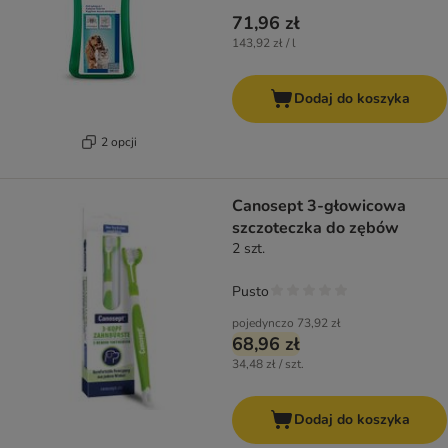
71,96 zł
143,92 zł / l
Dodaj do koszyka
2 opcji
Canosept 3-głowicowa
szczoteczka do zębów
2 szt.
Pusto
pojedynczo
73,92 zł
68,96 zł
34,48 zł / szt.
Dodaj do koszyka