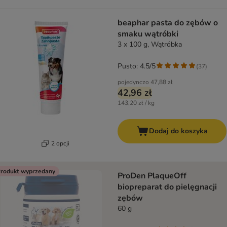
beaphar pasta do zębów o
smaku wątróbki
3 x 100 g, Wątróbka
Pusto: 4.5/5
(
37
)
pojedynczo
47,88 zł
42,96 zł
143,20 zł / kg
Dodaj do koszyka
2 opcji
rodukt wyprzedany
ProDen PlaqueOff
biopreparat do pielęgnacji
zębów
60 g