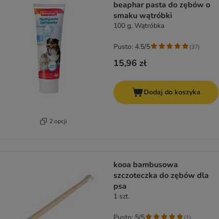
beaphar pasta do zębów o
smaku wątróbki
100 g, Wątróbka
Pusto: 4.5/5
(
37
)
15,96 zł
Dodaj do koszyka
2 opcji
kooa bambusowa
szczoteczka do zębów dla
psa
1 szt.
Pusto: 5/5
(
1
)