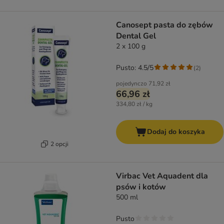
Canosept pasta do zębów
Dental Gel
2 x 100 g
Pusto: 4.5/5
(
2
)
pojedynczo
71,92 zł
66,96 zł
334,80 zł / kg
Dodaj do koszyka
2 opcji
Virbac Vet Aquadent dla
psów i kotów
500 ml
Pusto