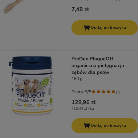
7,48 zł
Dodaj do koszyka
ProDen PlaqueOff
organiczna pielęgnacja
zębów dla psów
180 g
Pusto: 5/5
(
2
)
128,96 zł
716,44 zł / kg
Dodaj do koszyka