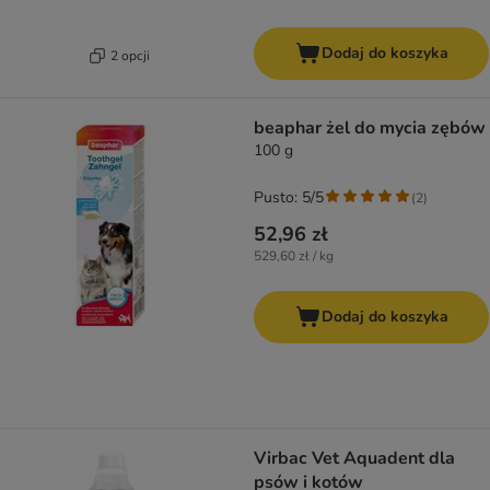
Dodaj do koszyka
2 opcji
beaphar żel do mycia zębów
100 g
Pusto: 5/5
(
2
)
52,96 zł
529,60 zł / kg
Dodaj do koszyka
Virbac Vet Aquadent dla
psów i kotów