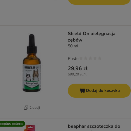
Shield On pielęgnacja
zębów
50 ml
Pusto
29,96 zł
599,20 zł / l
Dodaj do koszyka
2 opcji
ooplus poleca
beaphar szczoteczka do