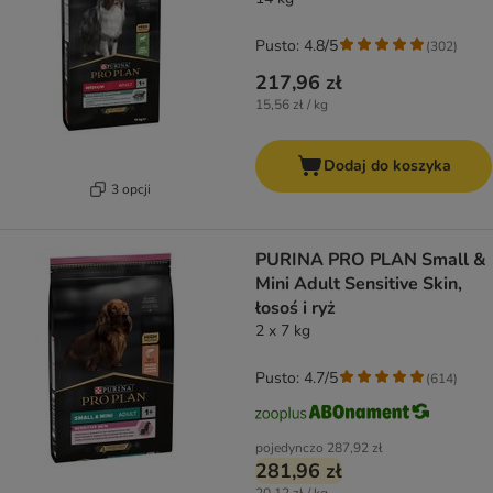
Pusto: 4.8/5
(
302
)
217,96 zł
15,56 zł / kg
Dodaj do koszyka
3 opcji
PURINA PRO PLAN Small &
Mini Adult Sensitive Skin,
łosoś i ryż
2 x 7 kg
Pusto: 4.7/5
(
614
)
pojedynczo
287,92 zł
281,96 zł