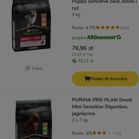
Puppy Sensitive Skin, łosoś i
ryż
3 kg
Pusto: 4.7/5
(
545
)
76,96 zł
25,64 zł / kg
73,11 zł
2 opcji
Dodaj do koszyka
PURINA PRO PLAN Small
Mini Sensitive Digestion,
jagnięcina
2 x 7 kg
Pusto: 3/5
(
1
)