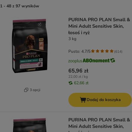
1 - 48 z 97 wyników
product items have been changed
PURINA PRO PLAN Small &
Mini Adult Sensitive Skin,
łosoś i ryż
3 kg
Pusto: 4.7/5
(
614
)
65,96 zł
22,00 zł / kg
62,66 zł
3 opcji
Dodaj do koszyka
PURINA PRO PLAN Small &
Mini Adult Sensitive Skin,