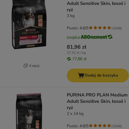
Adult Sensitive Skin, łosoś i
ryż
3 kg
Pusto: 4.6/5
(
1848
)
81,96 zł
27,32 zł / kg
77,86 zł
4 opcji
Dodaj do koszyka
PURINA PRO PLAN Medium
Adult Sensitive Skin, łosoś i
ryż
2 x 14 kg
Pusto: 4.6/5
(
1848
)