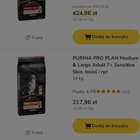
pojedynczo
435,92 zł
424,96 zł
15,16 zł / kg
Dodaj do koszyka
4 opcji
PURINA PRO PLAN Medium
& Large Adult 7+ Sensitive
Skin, łosoś i ryż
14 kg
Pusto: 4.7/5
(
362
)
217,96 zł
15,56 zł / kg
Dodaj do koszyka
3 opcji