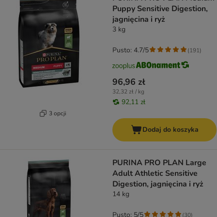
Puppy Sensitive Digestion,
jagnięcina i ryż
3 kg
Pusto: 4.7/5
(
191
)
96,96 zł
32,32 zł / kg
92,11 zł
3 opcji
Dodaj do koszyka
PURINA PRO PLAN Large
Adult Athletic Sensitive
Digestion, jagnięcina i ryż
14 kg
Pusto: 5/5
(
30
)