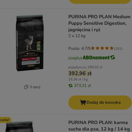
PURINA PRO PLAN Medium
Puppy Sensitive Digestion,
jagnięcina i ryż
2 x 12 kg
Pusto: 4.7/5
(
191
)
pojedynczo
399,92 zł
392,96 zł
16,36 zł / kg
373,31 zł
3 opcji
Dodaj do koszyka
ratis!
PURINA PRO PLAN: karma
sucha dla psa, 12 kg / 14 kg