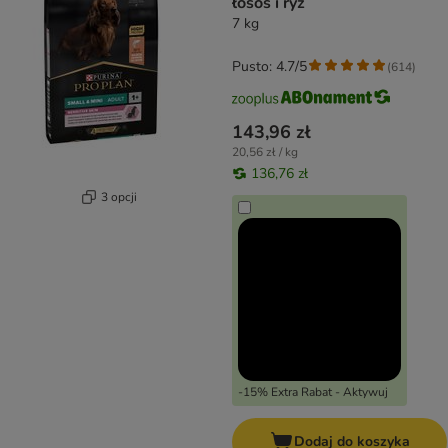
łosoś i ryż
7 kg
Pusto: 4.7/5
(
614
)
143,96 zł
20,56 zł / kg
136,76 zł
3 opcji
-15% Extra Rabat - Aktywuj
Dodaj do koszyka