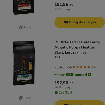
191,96 zł
13,72 zł / kg
Dodaj do koszyka
4 opcji
PURINA PRO PLAN Large
Athletic Puppy Healthy
Start, kurczak i ryż
12 kg
Pusto: 4.6/5
(
544
)
192,96 zł
16,08 zł / kg
183,31 zł
3 opcji