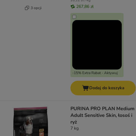
20,12 zł / kg
267,86 zł
3 opcji
-15% Extra Rabat - Aktywuj
Dodaj do koszyka
PURINA PRO PLAN Medium
Adult Sensitive Skin, łosoś i
ryż
7 kg