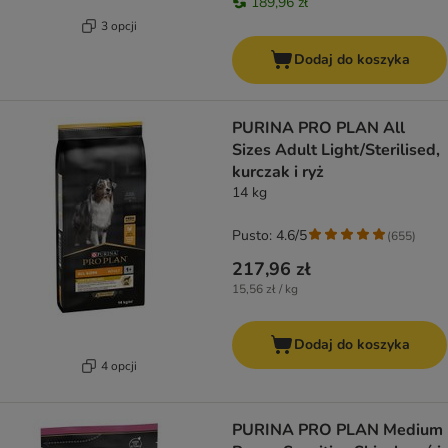
189,96 zł
3 opcji
Dodaj do koszyka
PURINA PRO PLAN All
Sizes Adult Light/Sterilised,
kurczak i ryż
14 kg
Pusto: 4.6/5
(
655
)
217,96 zł
15,56 zł / kg
Dodaj do koszyka
4 opcji
PURINA PRO PLAN Medium