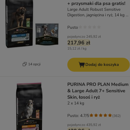
+ przysmaki dla psa gratis!
Large Adult Robust Sensitive
Digestion, jagnięcina i ryż, 14 kg +
Dental Care dla dużych psów (25-
40 kg), 426 g (12 sztuk)
Pusto
pojedynczo
245,92 zł
217,96 zł
15,12 zł / kg
14 opcji
Dodaj do koszyka
PURINA PRO PLAN Medium
& Large Adult 7+ Sensitive
Skin, łosoś i ryż
2 x 14 kg
Pusto: 4.7/5
(
362
)
pojedynczo
435,92 zł