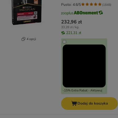
Pusto: 4.6/5
(
1848
)
232,96 zł
33,28 zł / kg
221,31 zł
4 opcji
-15% Extra Rabat - Aktywuj
Dodaj do koszyka