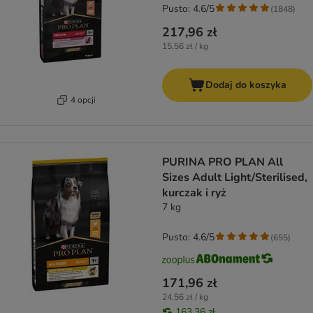
Pusto: 4.6/5
(
1848
)
217,96 zł
15,56 zł / kg
Dodaj do koszyka
4 opcji
PURINA PRO PLAN All
Sizes Adult Light/Sterilised,
kurczak i ryż
7 kg
Pusto: 4.6/5
(
655
)
171,96 zł
24,56 zł / kg
163,36 zł