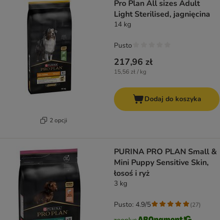
Pro Plan All sizes Adult
Light Sterilised, jagnięcina
14 kg
Pusto
217,96 zł
15,56 zł / kg
Dodaj do koszyka
2 opcji
PURINA PRO PLAN Small &
Mini Puppy Sensitive Skin,
łosoś i ryż
3 kg
Pusto: 4.9/5
(
27
)