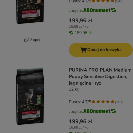
Pusto: 4.7/5
(
545
)
199,96 zł
16,68 zł / kg
189,96 zł
2 opcji
Dodaj do koszyka
PURINA PRO PLAN Medium
Puppy Sensitive Digestion,
jagnięcina i ryż
12 kg
Pusto: 4.7/5
(
191
)
199,96 zł
16,68 zł / kg