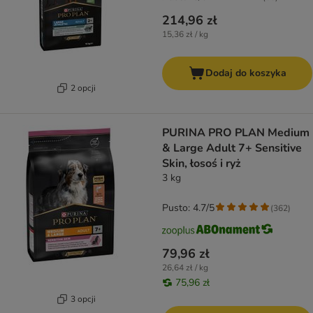
214,96 zł
15,36 zł / kg
Dodaj do koszyka
2 opcji
PURINA PRO PLAN Medium
& Large Adult 7+ Sensitive
Skin, łosoś i ryż
3 kg
Pusto: 4.7/5
(
362
)
79,96 zł
26,64 zł / kg
75,96 zł
3 opcji