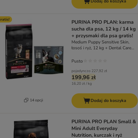
Dodaj do koszyka
ratis!
PURINA PRO PLAN: karma
sucha dla psa, 12 kg / 14 kg
+ przysmaki dla psa gratis!
Medium Puppy Sensitive Skin,
łosoś i ryż, 12 kg + Dental Care
Medium Dog, 345 g
Pusto
pojedynczo
227,92 zł
199,96 zł
16,20 zł / kg
14 opcji
Dodaj do koszyka
PURINA PRO PLAN Small &
Mini Adult Everyday
Nutrition, kurczak i ryż