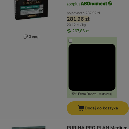
pojedynczo
287,92 zł
281,96 zł
20,12 zł / kg
267,86 zł
2 opcji
-15% Extra Rabat - Aktywuj
Dodaj do koszyka
PURINA PRO PLAN Medium