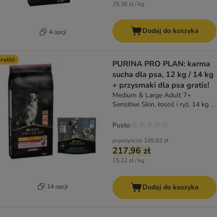
15,36 zł / kg
Dodaj do koszyka
4 opcji
ratis!
PURINA PRO PLAN: karma
sucha dla psa, 12 kg / 14 kg
+ przysmaki dla psa gratis!
Medium & Large Adult 7+
Sensitive Skin, łosoś i ryż, 14 kg +
Dental Care dla dużych psów (25-
40 kg), 426 g (12 sztuk)
Pusto
pojedynczo
245,92 zł
217,96 zł
15,12 zł / kg
14 opcji
Dodaj do koszyka