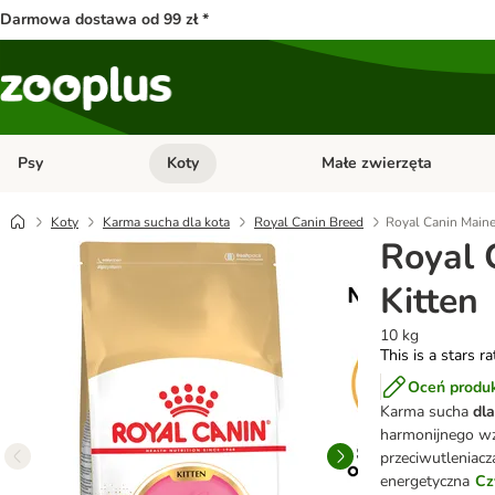
Darmowa dostawa od 99 zł *
Psy
Koty
Małe zwierzęta
Otwórz menu kategorii: Psy
Otwórz menu kategorii: Kot
Koty
Karma sucha dla kota
Royal Canin Breed
Royal Canin Maine
Royal 
Kitten
10 kg
This is a stars r
Oceń produ
Karma sucha
dla
harmonijnego wzr
przeciwutleniac
energetyczna
Cz