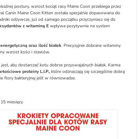
okaźnej postury, wzrost kociąt rasy Maine Coon przebiega przez
yal Canin Maine Coon Kitten została specjalnie dopasowana do
adniki odżywcze, już od samego początku przyczyniasz się do
ksydantów z witaminą E
wpływa pozytywnie na system
nergetyczną oraz ilość białek
. Precyzyjnie dobrane witaminy
jny wzrost kości i stawów.
 jest, aby dostarczać kotu dobrze przyswajalnych białek. Karma
rtościowe proteiny L.I.P.,
które odznaczają się szczególnie dobrą
ie flory bakteryjnej jelit w równowadze.
 15 miesięcy