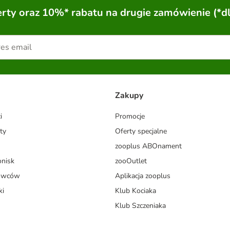
ty oraz 10%* rabatu na drugie zamówienie (*d
Zakupy
i
Promocje
ty
Oferty specjalne
zooplus ABOnament
onisk
zooOutlet
dowców
Aplikacja zooplus
ki
Klub Kociaka
Klub Szczeniaka