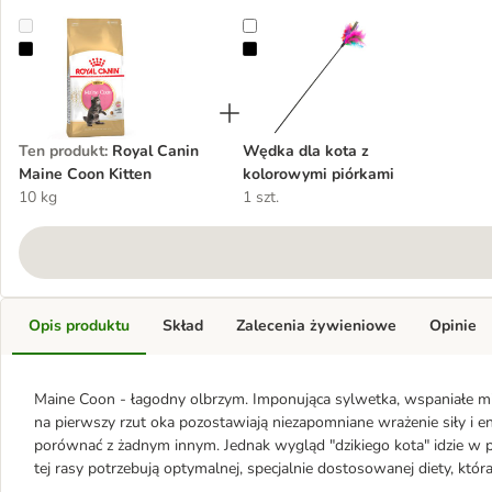
Royal Canin Maine Coon Kitten
Wędka dla kota z kolorowymi pió
Ten produkt
:
Royal Canin
Wędka dla kota z
Maine Coon Kitten
kolorowymi piórkami
10 kg
1 szt.
Opis produktu
Skład
Zalecenia żywieniowe
Opinie
Maine Coon - łagodny olbrzym. Imponująca sylwetka, wspaniałe mięś
na pierwszy rzut oka pozostawiają niezapomniane wrażenie siły i 
porównać z żadnym innym. Jednak wygląd "dzikiego kota" idzie w pa
tej rasy potrzebują optymalnej, specjalnie dostosowanej diety, któr