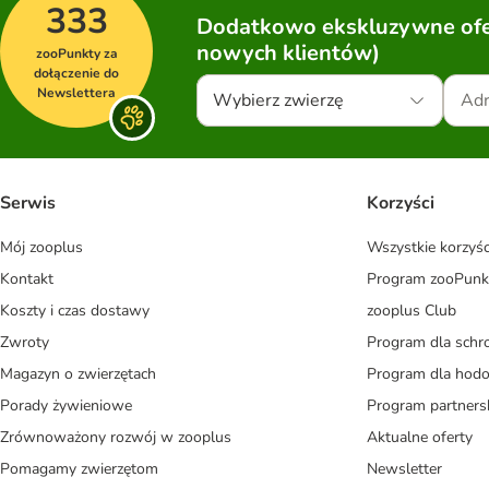
333
Dodatkowo ekskluzywne ofer
nowych klientów)
zooPunkty za
dołączenie do
Newslettera
Wybierz zwierzę
Serwis
Korzyści
Mój zooplus
Wszystkie korzyśc
Kontakt
Program zooPunk
Koszty i czas dostawy
zooplus Club
Zwroty
Program dla schr
Magazyn o zwierzętach
Program dla ho
Porady żywieniowe
Program partners
Zrównoważony rozwój w zooplus
Aktualne oferty
Pomagamy zwierzętom
Newsletter