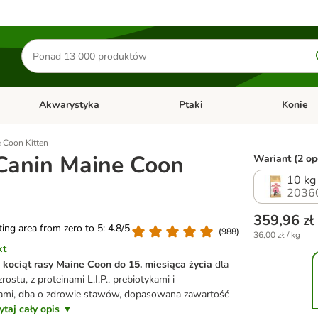
Szukaj
produktów
Akwarystyka
Ptaki
Konie
y
Otwórz menu kategorii: Małe zwierzęta
Otwórz menu kategorii: Akwaryst
Otwórz men
 Coon Kitten
Canin Maine Coon
Wariant (2 opc
10 kg
2036
359,96 zł
ating area from zero to 5: 4.8/5
(
988
)
36,00 zł / kg
kt
 kociąt rasy Maine Coon do 15. miesiąca życia
dla
ostu, z proteinami L.I.P., prebiotykami i
zami, dba o zdrowie stawów, dopasowana zawartość
ytaj cały opis ▼