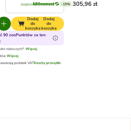
305,96 zł
-15%
Dodaj
Dodaj
do
do
koszyka
koszyka
ź 90 zooPunktów za ten
t
dni roboczych*.
Więcej
otów
Więcej
zawierają podatek VAT
Koszty przesyłki
.