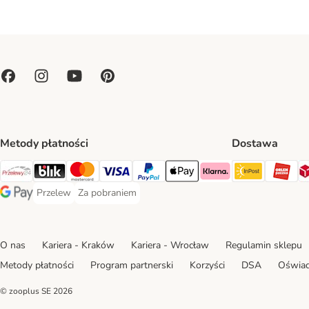
Metody płatności
Dostawa
Paczkoma
OR
Przelewy24 Payment Method
Blik Payment Method
MasterCard Payment Method
Visa Payment Method
PayPal Payment Method
Apple Pay Payment Method
Klarna Payment Method
Przelew
Za pobraniem
Przelew Payment Method
Za pobraniem Payment Method
Google Pay Payment Method
O nas
Kariera - Kraków
Kariera - Wrocław
Regulamin sklepu
Metody płatności
Program partnerski
Korzyści
DSA
Oświad
© zooplus SE
2026