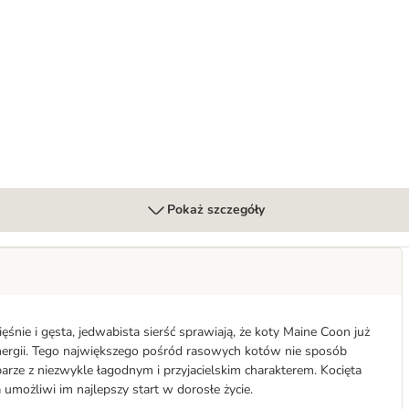
rkami
Pokaż szczegóły
nie i gęsta, jedwabista sierść sprawiają, że koty Maine Coon już
energii. Tego największego pośród rasowych kotów nie sposób
rze z niezwykle łagodnym i przyjacielskim charakterem. Kocięta
a umożliwi im najlepszy start w dorosłe życie.