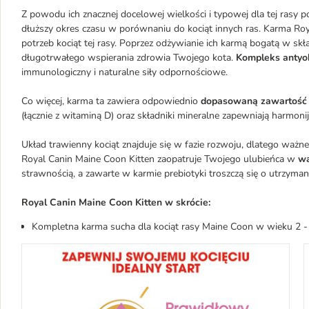
Z powodu ich znacznej docelowej wielkości i typowej dla tej rasy p
dłuższy okres czasu w porównaniu do kociąt innych ras. Karma Ro
potrzeb kociąt tej rasy. Poprzez odżywianie ich karmą bogatą w skł
długotrwałego wspierania zdrowia Twojego kota.
Kompleks antyo
immunologiczny i naturalne siły odpornościowe.
Co więcej, karma ta zawiera odpowiednio
dopasowaną zawartość e
(łącznie z witaminą D) oraz składniki mineralne zapewniają harmoni
Układ trawienny kociąt znajduje się w fazie rozwoju, dlatego ważne
Royal Canin Maine Coon Kitten zaopatruje Twojego ulubieńca w
wa
strawnością, a zawarte w karmie prebiotyki troszczą się o utrzyman
Royal Canin Maine Coon Kitten w skrócie:
Kompletna karma sucha dla kociąt rasy Maine Coon w wieku 2 -