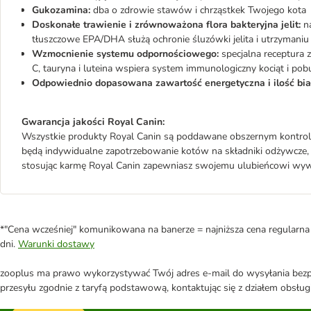
Gukozamina:
dba o zdrowie stawów i chrząstkek Twojego kota
Doskonałe trawienie i zrównoważona flora bakteryjna jelit:
na
tłuszczowe EPA/DHA służą ochronie śluzówki jelita i utrzymaniu 
Wzmocnienie systemu odpornościowego:
specjalna receptura 
C, tauryna i luteina wspiera system immunologiczny kociąt i pob
Odpowiednio dopasowana zawartość energetyczna i ilość bia
Gwarancja jakości Royal Canin:
Wszystkie produkty Royal Canin są poddawane obszernym kontrolom
będą indywidualne zapotrzebowanie kotów na składniki odżywcze, a
stosując karmę Royal Canin zapewniasz swojemu ulubieńcowi wywa
*"Cena wcześniej" komunikowana na banerze = najniższa cena regularna 
dni.
Warunki dostawy
zooplus ma prawo wykorzystywać Twój adres e-mail do wysyłania bezpo
przesyłu zgodnie z taryfą podstawową, kontaktując się z działem obsługi