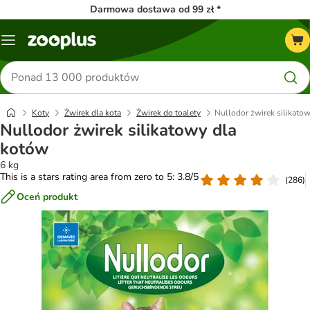
Darmowa dostawa od 99 zł *
Menu
Szukaj
produktów
Koty
Żwirek dla kota
Żwirek do toalety
Nullodor żwirek silikato
Nullodor żwirek silikatowy dla
kotów
6 kg
This is a stars rating area from zero to 5: 3.8/5
(
286
)
Oceń produkt