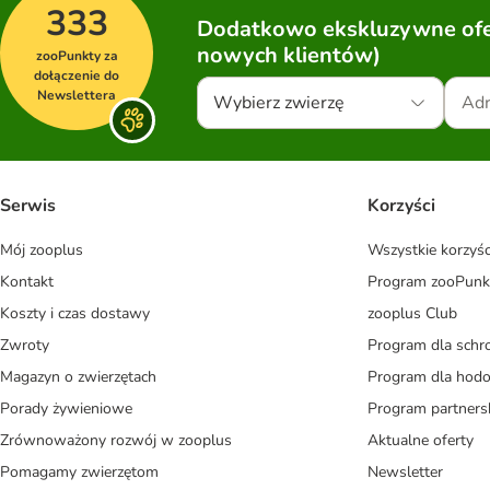
333
Dodatkowo ekskluzywne ofer
nowych klientów)
zooPunkty za
dołączenie do
Newslettera
Wybierz zwierzę
Serwis
Korzyści
Mój zooplus
Wszystkie korzyśc
Kontakt
Program zooPunk
Koszty i czas dostawy
zooplus Club
Zwroty
Program dla schr
Magazyn o zwierzętach
Program dla ho
Porady żywieniowe
Program partners
Zrównoważony rozwój w zooplus
Aktualne oferty
Pomagamy zwierzętom
Newsletter