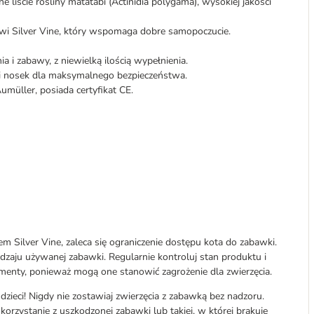
liście rośliny matatabi (Actinidia polygama), wysokiej jakości
owi Silver Vine, który wspomaga dobre samopoczucie.
ia i zabawy, z niewielką ilością wypełnienia.
 i nosek dla maksymalnego bezpieczeństwa.
üller, posiada certyfikat CE.
ilver Vine, zaleca się ograniczenie dostępu kota do zabawki.
dzaju używanej zabawki. Regularnie kontroluj stan produktu i
menty, ponieważ mogą one stanowić zagrożenie dla zwierzęcia.
ieci! Nigdy nie zostawiaj zwierzęcia z zabawką bez nadzoru.
korzystanie z uszkodzonej zabawki lub takiej, w której brakuje