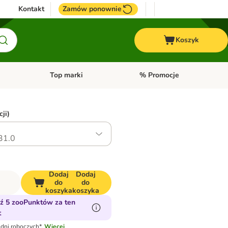
Kontakt
Zamów ponownie
Koszyk
Top marki
% Promocje
yka
u kategorii: Ptaki
Otwórz menu kategorii: Konie
Otwórz menu kategorii: Top m
ji)
31.0
Dodaj
Dodaj
do
do
koszyka
koszyka
ź 5 zooPunktów za ten
t
dni roboczych*.
Więcej