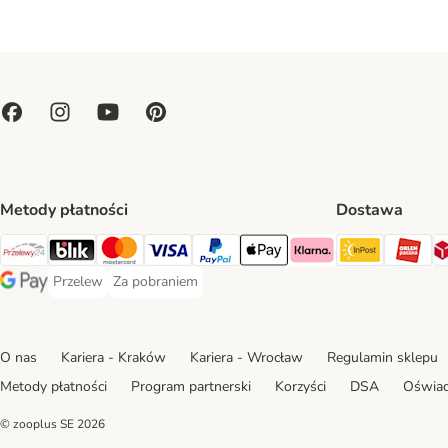
Metody płatności
Dostawa
Paczkoma
OR
Przelewy24 Payment Method
Blik Payment Method
MasterCard Payment Method
Visa Payment Method
PayPal Payment Method
Apple Pay Payment Method
Klarna Payment Method
Przelew
Za pobraniem
Przelew Payment Method
Za pobraniem Payment Method
Google Pay Payment Method
O nas
Kariera - Kraków
Kariera - Wrocław
Regulamin sklepu
Metody płatności
Program partnerski
Korzyści
DSA
Oświad
© zooplus SE
2026