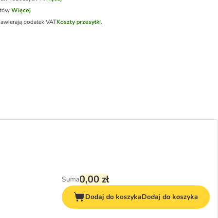
otów
Więcej
zawierają podatek VAT
Koszty przesyłki
.
0,00 zł
Suma
Dodaj do koszyka
Dodaj do koszyka