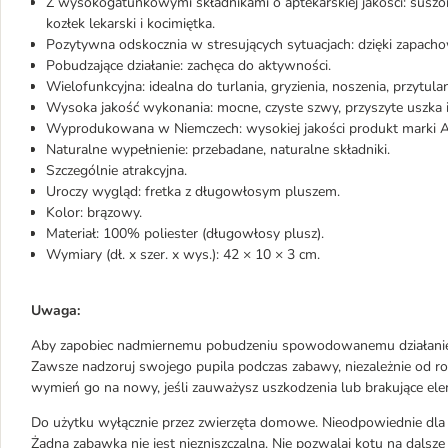
Z wysokogatunkowymi składnikami o aptekarskiej jakości: suszone 
kozłek lekarski i kocimiętka.
Pozytywna odskocznia w stresujących sytuacjach: dzięki zapach
Pobudzające działanie: zachęca do aktywności.
Wielofunkcyjna: idealna do turlania, gryzienia, noszenia, przytulan
Wysoka jakość wykonania: mocne, czyste szwy, przyszyte uszka
Wyprodukowana w Niemczech: wysokiej jakości produkt marki Aum
Naturalne wypełnienie: przebadane, naturalne składniki.
Szczególnie atrakcyjna.
Uroczy wygląd: fretka z długowłosym pluszem.
Kolor: brązowy.
Materiał: 100% poliester (długowłosy plusz).
Wymiary (dł. x szer. x wys.): 42 × 10 × 3 cm.
Uwaga:
Aby zapobiec nadmiernemu pobudzeniu spowodowanemu działaniem S
Zawsze nadzoruj swojego pupila podczas zabawy, niezależnie od ro
wymień go na nowy, jeśli zauważysz uszkodzenia lub brakujące ele
Do użytku wyłącznie przez zwierzęta domowe. Nieodpowiednie dla dz
Żadna zabawka nie jest niezniszczalna. Nie pozwalaj kotu na dalsze 