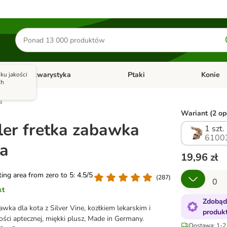
Szukaj
produktów
Akwarystyka
Ptaki
Konie
ku jakości
y
Otwórz menu kategorii: Małe zwierzęta
Otwórz menu kategorii: Akwaryst
Otwórz men
ch
a
Wariant (2 opc
er fretka zabawka
1 szt.
6100
ta
19,96 zł
ating area from zero to 5: 4.5/5
(
287
)
kt
Zdobąd
wka dla kota z Silver Vine, kozłkiem lekarskim i
produk
ości aptecznej, miękki plusz, Made in Germany.
Dostawa: 1-2 