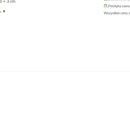
0 × 3 cm.
Polityka zwr
is ▼
Wszystkie ceny 
 vine (matatabi)