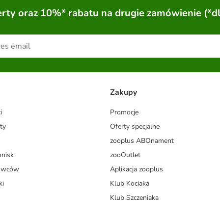
ty oraz 10%* rabatu na drugie zamówienie (*d
Zakupy
i
Promocje
ty
Oferty specjalne
zooplus ABOnament
onisk
zooOutlet
dowców
Aplikacja zooplus
ki
Klub Kociaka
Klub Szczeniaka