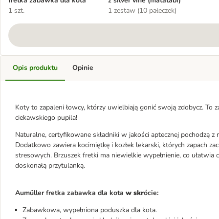
fretka zabawka dla kota
z silver vine (matatabi)
1 szt.
1 zestaw (10 pałeczek)
Opis produktu
Opinie
Koty to zapaleni łowcy, którzy uwielbiają gonić swoją zdobycz. T
ciekawskiego pupila!
Naturalne, certyfikowane składniki w jakości aptecznej pochodzą z n
Dodatkowo zawiera kocimiętkę i kozłek lekarski, których zapach z
stresowych. Brzuszek fretki ma niewielkie wypełnienie, co ułatwia 
doskonałą przytulanką.
Aumüller fretka zabawka dla kota
w skr
ócie:
Zabawkowa, wypełniona poduszka dla kota.