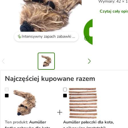
Wymiary: 42 × 1
Czytaj cały op
Intensywny zapach zabawki przyciąga koty do zabawy.
Najczęściej kupowane razem
Aumüller fretka zabawka dla kota
Aumüller pałeczki dla kota, z silver
Ten produkt
:
Aumüller
Aumüller pałeczki dla kota,