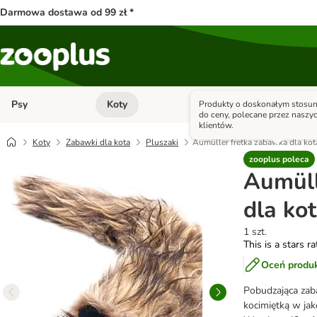
Darmowa dostawa od 99 zł *
Psy
Koty
Małe zwierzęta
Produkty o doskonałym stosun
Otwórz menu kategorii: Psy
Otwórz menu kategorii: Kot
do ceny, polecane przez naszy
klientów.
Koty
Zabawki dla kota
Pluszaki
Aumüller fretka zabawka dla kot
zooplus poleca
Aumüll
dla ko
1 szt.
This is a stars r
Oceń produ
Pobudzająca zaba
kocimiętką w jak