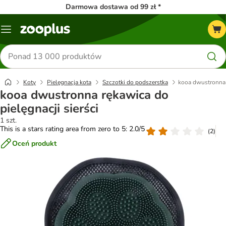
Darmowa dostawa od 99 zł *
Menu
Szukaj
produktów
Koty
Pielęgnacja kota
Szczotki do podszerstka
kooa dwustronna r
kooa dwustronna rękawica do
pielęgnacji sierści
1 szt.
This is a stars rating area from zero to 5: 2.0/5
(
2
)
Oceń produkt