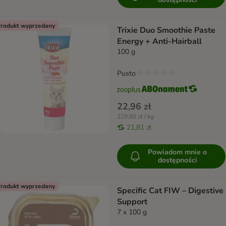
rodukt wyprzedany
Trixie Duo Smoothie Paste
Energy + Anti-Hairball
100 g
Pusto
22,96 zł
229,60 zł / kg
21,81 zł
Powiadom mnie o
dostępności
rodukt wyprzedany
Specific Cat FIW – Digestive
Support
7 x 100 g