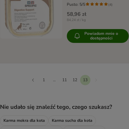
Pusto: 5/5
(
4
)
58,96 zł
84,24 zł / kg
Powiadom mnie o
dostępności
1
...
11
12
13
Dalej
Wstecz
Nie udało się znaleźć tego, czego szukasz?
Karma mokra dla kota
Karma sucha dla kota