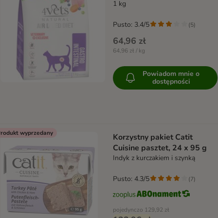
1 kg
Pusto: 3.4/5
(
5
)
64,96 zł
64,96 zł / kg
Powiadom mnie o
dostępności
rodukt wyprzedany
Korzystny pakiet Catit
Cuisine pasztet, 24 x 95 g
Indyk z kurczakiem i szynką
Pusto: 4.3/5
(
7
)
pojedynczo
129,92 zł