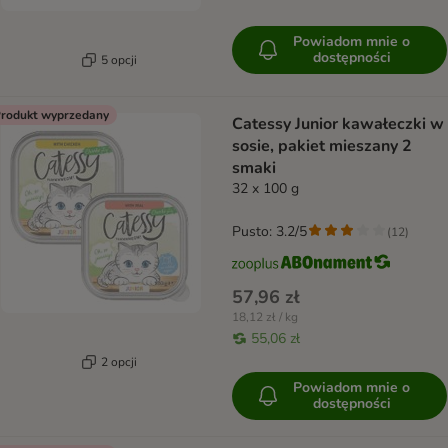
Powiadom mnie o
dostępności
5 opcji
rodukt wyprzedany
Catessy Junior kawałeczki w
sosie, pakiet mieszany 2
smaki
32 x 100 g
Pusto: 3.2/5
(
12
)
57,96 zł
18,12 zł / kg
55,06 zł
2 opcji
Powiadom mnie o
dostępności