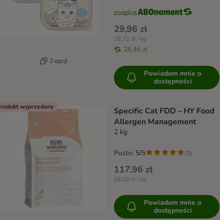
29,96 zł
18,72 zł / kg
28,46 zł
2 opcji
Powiadom mnie o
dostępności
rodukt wyprzedany
Specific Cat FDD – HY Food
Allergen Management
2 kg
Pusto: 5/5
(
2
)
117,96 zł
59,00 zł / kg
Powiadom mnie o
dostępności