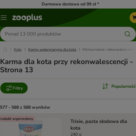
Darmowa dostawa od 99 zł *
Menu
Szukaj
produktów
Koty
Karmy weterynaryjne dla kota
Wzmocnienie i rekonwalescencj
Karma dla kota przy rekonwalescencji -
Strona 13
Popularność
Filtry
577 - 588 z 588 wyników
product items have been changed
rodukt wyprzedany
Trixie, pasta słodowa dla
kota
240 g