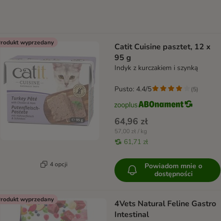
rodukt wyprzedany
Catit Cuisine pasztet, 12 x
95 g
Indyk z kurczakiem i szynką
Pusto: 4.4/5
(
5
)
64,96 zł
57,00 zł / kg
61,71 zł
4 opcji
Powiadom mnie o
dostępności
rodukt wyprzedany
4Vets Natural Feline Gastro
Intestinal