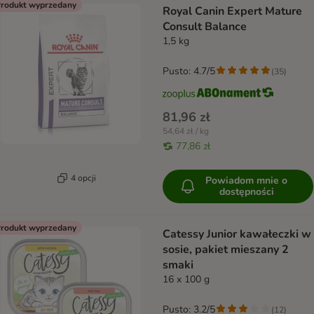
rodukt wyprzedany
Royal Canin Expert Mature
Consult Balance
1,5 kg
Pusto: 4.7/5
(
35
)
81,96 zł
54,64 zł / kg
77,86 zł
4 opcji
Powiadom mnie o
dostępności
rodukt wyprzedany
Catessy Junior kawałeczki w
sosie, pakiet mieszany 2
smaki
16 x 100 g
Pusto: 3.2/5
(
12
)