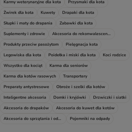
Karmy weterynaryjne dla kota
Przysmaki dla kota
Żwirek dla kota
Kuwety
Drapaki dla kota
Słupki i maty do drapania
Zabawki dla kota
Suplementy i zdrowie
Akcesoria do rekonwalescencji
Produkty przeciw pasożytom
Pielęgnacja kota
Legowiska dla kota
Poidełka i miski dla kota
Koci rodzice
Wszystko dla kociąt
Karma dla seniorów
Karma dla kotów rasowych
Transportery
Preparaty antystresowe
Obroże i szelki dla kotów
Inteligentne akcesoria
Domki i kryjówki
Drzwiczki i siatki
Akcesoria do drapaków
Akcesoria do kuwet dla kotów
Akcesoria do sprzątania i odświeżacze
Pojemniki na odpady