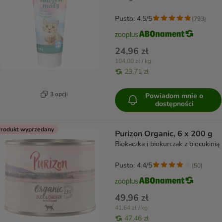
Pusto: 4.5/5
(
793
)
24,96 zł
104,00 zł / kg
23,71 zł
3 opcji
Powiadom mnie o
dostępności
rodukt wyprzedany
Purizon Organic, 6 x 200 g
Biokaczka i biokurczak z biocukinią
Pusto: 4.4/5
(
50
)
49,96 zł
41,64 zł / kg
47,46 zł