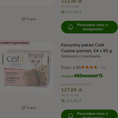
123,96 zł
54,36 zł / kg
117,76 zł
4 opcji
Powiadom mnie o
dostępności
rodukt wyprzedany
Korzystny pakiet Catit
Cuisine pasztet, 24 x 95 g
Wołowina z marchewką
Pusto: 4.3/5
(
7
)
pojedynczo
133,92 zł
127,96 zł
56,12 zł / kg
121,56 zł
4 opcji
Powiadom mnie o
dostępności