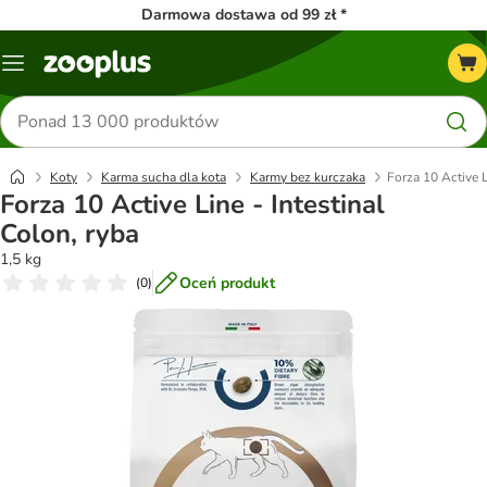
Darmowa dostawa od 99 zł *
Menu
Szukaj
produktów
Koty
Karma sucha dla kota
Karmy bez kurczaka
Forza 10 Active L
Forza 10 Active Line - Intestinal
Colon, ryba
1,5 kg
Oceń produkt
(
0
)