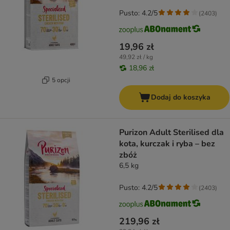
Pusto: 4.2/5
(
2403
)
19,96 zł
49,92 zł / kg
18,96 zł
5 opcji
Dodaj do koszyka
Purizon Adult Sterilised dla
kota, kurczak i ryba – bez
zbóż
6,5 kg
Pusto: 4.2/5
(
2403
)
219,96 zł