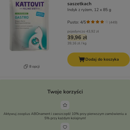
saszetkach
Indyk z ryżem, 12 x 85 g
Pusto: 4/5
(
449
)
pojedynczo
43,92 zł
39,96 zł
39,16 zł / kg
Dodaj do koszyka
8 opcji
Twoje korzyści
Aktywuj zooplus ABOnament i zaoszczędź 10% przy pierwszym zamówieniu a
5% przy każdym kolejnym!