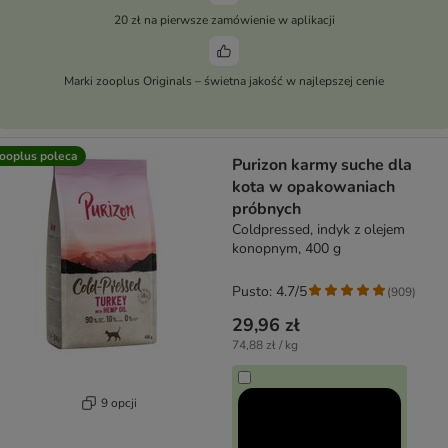
20 zł na pierwsze zamówienie w aplikacji
Marki zooplus Originals – świetna jakość w najlepszej cenie
ooplus poleca
Purizon karmy suche dla
kota w opakowaniach
próbnych
Coldpressed, indyk z olejem
konopnym, 400 g
Pusto: 4.7/5
(
909
)
29,96 zł
74,88 zł / kg
9 opcji