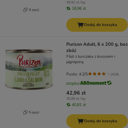
49,92 zł / kg
18,96 zł
9 opcji
Dodaj do koszyka
Purizon Adult, 6 x 200 g, bez
zbóż
Filet z kurczaka z łososiem i
jagnięciną
Pusto: 4.2/5
(
418
)
42,96 zł
35,80 zł / kg
40,81 zł
5 opcji
Dodaj do koszyka