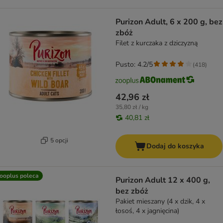
Purizon Adult, 6 x 200 g, bez
zbóż
Filet z kurczaka z dziczyzną
Pusto: 4.2/5
(
418
)
42,96 zł
35,80 zł / kg
40,81 zł
5 opcji
Dodaj do koszyka
ooplus poleca
Purizon Adult 12 x 400 g,
bez zbóż
Pakiet mieszany (4 x dzik, 4 x
łosoś, 4 x jagnięcina)