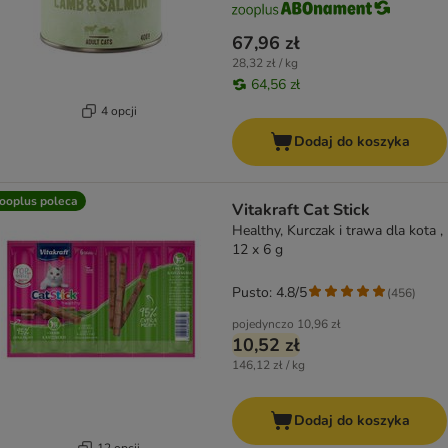
67,96 zł
28,32 zł / kg
64,56 zł
4 opcji
Dodaj do koszyka
ooplus poleca
Vitakraft Cat Stick
Healthy, Kurczak i trawa dla kota ,
12 x 6 g
Pusto: 4.8/5
(
456
)
pojedynczo
10,96 zł
10,52 zł
146,12 zł / kg
Dodaj do koszyka
12 opcji