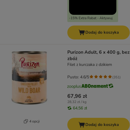
-15% Extra Rabat - Aktywuj
Dodaj do koszyka
Purizon Adult, 6 x 400 g, bez
zbóż
Filet z kurczaka z dzikiem
Pusto: 4.6/5
(
351
)
67,96 zł
28,32 zł / kg
64,56 zł
4 opcji
Dodaj do koszyka