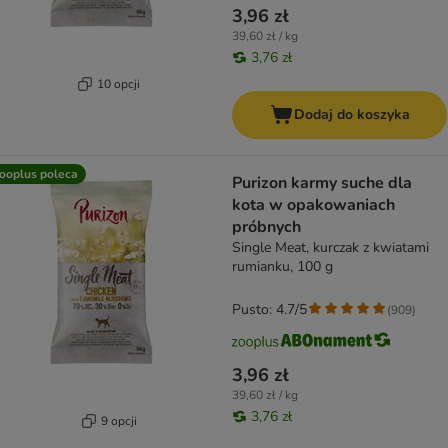
3,96 zł
39,60 zł / kg
3,76 zł
10 opcji
Dodaj do koszyka
ooplus poleca
Purizon karmy suche dla
kota w opakowaniach
próbnych
Single Meat, kurczak z kwiatami
rumianku, 100 g
Pusto: 4.7/5
(
909
)
3,96 zł
39,60 zł / kg
3,76 zł
9 opcji