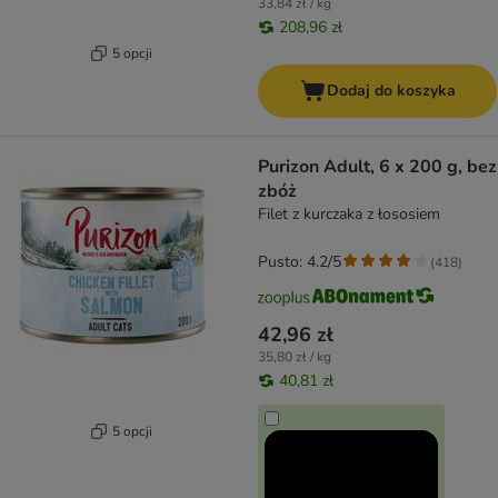
33,84 zł / kg
208,96 zł
5 opcji
Dodaj do koszyka
Purizon Adult, 6 x 200 g, bez
zbóż
Filet z kurczaka z łososiem
Pusto: 4.2/5
(
418
)
42,96 zł
35,80 zł / kg
40,81 zł
5 opcji