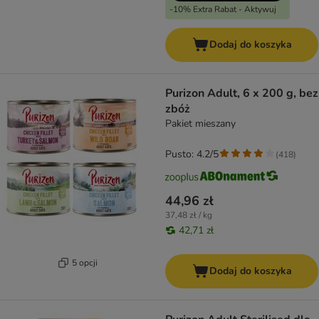
-10% Extra Rabat - Aktywuj
Dodaj do koszyka
Purizon Adult, 6 x 200 g, bez
zbóż
Pakiet mieszany
Pusto: 4.2/5
(
418
)
44,96 zł
37,48 zł / kg
42,71 zł
5 opcji
Dodaj do koszyka