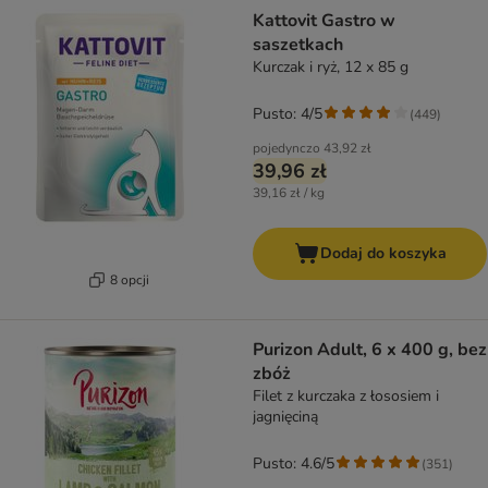
Kattovit Gastro w
saszetkach
Kurczak i ryż, 12 x 85 g
Pusto: 4/5
(
449
)
pojedynczo
43,92 zł
39,96 zł
39,16 zł / kg
Dodaj do koszyka
8 opcji
Purizon Adult, 6 x 400 g, bez
zbóż
Filet z kurczaka z łososiem i
jagnięciną
Pusto: 4.6/5
(
351
)