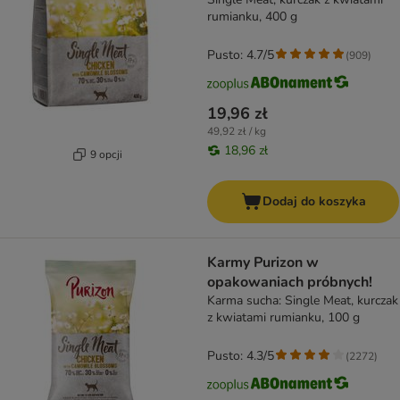
rumianku, 400 g
Pusto: 4.7/5
(
909
)
19,96 zł
49,92 zł / kg
18,96 zł
9 opcji
Dodaj do koszyka
Karmy Purizon w
opakowaniach próbnych!
Karma sucha: Single Meat, kurczak
z kwiatami rumianku, 100 g
Pusto: 4.3/5
(
2272
)