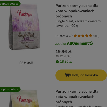
ooplus poleca
Purizon karmy suche dla
kota w opakowaniach
próbnych
Single Meat, kaczka z kwiatami
lawendy, 400 g
Pusto: 4.7/5
(
909
)
19,96 zł
49,92 zł / kg
18,96 zł
9 opcji
Dodaj do koszyka
ooplus poleca
Purizon karmy suche dla
kota w opakowaniach
próbnych
Single Meat, kurczak z kwiatami