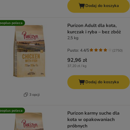
Dodaj do koszyka
ooplus poleca
Purizon Adult dla kota,
kurczak i ryba – bez zbóż
2,5 kg
Pusto: 4.4/5
(
2750
)
92,96 zł
37,20 zł / kg
Dodaj do koszyka
3 opcji
ooplus poleca
Purizon karmy suche dla
kota w opakowaniach
próbnych