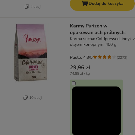
Dodaj do koszyka
4 opcji
Karmy Purizon w
opakowaniach próbnych!
Karma sucha: Coldpressed, indyk z
olejem konopnym, 400 g
Pusto: 4.3/5
(
2272
)
29,96 zł
74,88 zł / kg
10 opcji