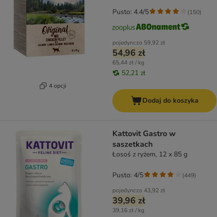
Pusto: 4.4/5
(
150
)
pojedynczo
59,92 zł
54,96 zł
65,44 zł / kg
52,21 zł
4 opcji
Dodaj do koszyka
Kattovit Gastro w
saszetkach
Łosoś z ryżem, 12 x 85 g
Pusto: 4/5
(
449
)
pojedynczo
43,92 zł
39,96 zł
39,16 zł / kg