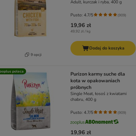
Adult, kurczak i ryba, 400 g
Pusto: 4.7/5
(
909
)
19,96 zł
49,92 zł / kg
Dodaj do koszyka
9 opcji
ooplus poleca
Purizon karmy suche dla
kota w opakowaniach
próbnych
Single Meat, łosoś z kwiatami
chabru, 400 g
Pusto: 4.7/5
(
909
)
19,96 zł