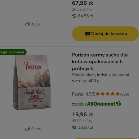
67,96 zł
28,32 zł / kg
64,56 zł
4 opcji
Dodaj do koszyka
ooplus poleca
Purizon karmy suche dla
kota w opakowaniach
próbnych
Single Meat, indyk z kwiatami
wrzosu, 400 g
Pusto: 4.7/5
(
909
)
19,96 zł
49,92 zł / kg
18,96 zł
9 opcji