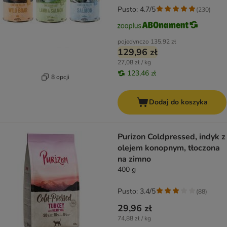
Pusto: 4.7/5
(
230
)
pojedynczo
135,92 zł
129,96 zł
27,08 zł / kg
123,46 zł
8 opcji
Dodaj do koszyka
Purizon Coldpressed, indyk z
olejem konopnym, tłoczona
na zimno
400 g
Pusto: 3.4/5
(
88
)
29,96 zł
74,88 zł / kg