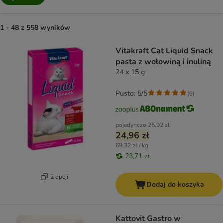
1 - 48 z 558 wyników
product items have been changed
Vitakraft Cat Liquid Snack
pasta z wołowiną i inuliną
24 x 15 g
Pusto: 5/5
(
9
)
pojedynczo
25,92 zł
24,96 zł
69,32 zł / kg
23,71 zł
2 opcji
Dodaj do koszyka
Kattovit Gastro w