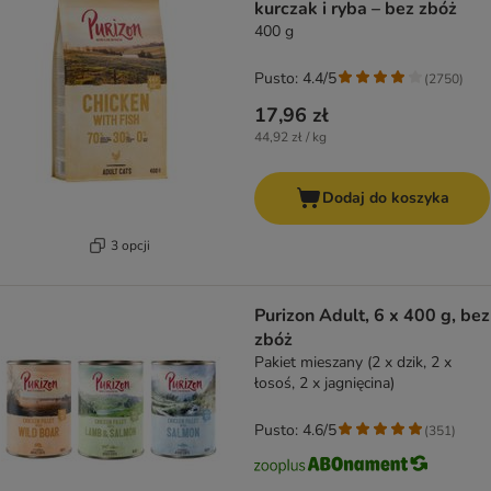
kurczak i ryba – bez zbóż
400 g
Pusto: 4.4/5
(
2750
)
17,96 zł
44,92 zł / kg
Dodaj do koszyka
3 opcji
Purizon Adult, 6 x 400 g, bez
zbóż
Pakiet mieszany (2 x dzik, 2 x
łosoś, 2 x jagnięcina)
Pusto: 4.6/5
(
351
)