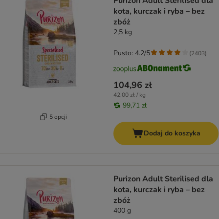
Purizon Adult Sterilised dla
kota, kurczak i ryba – bez
zbóż
2,5 kg
Pusto: 4.2/5
(
2403
)
104,96 zł
42,00 zł / kg
99,71 zł
5 opcji
Dodaj do koszyka
Purizon Adult Sterilised dla
kota, kurczak i ryba – bez
zbóż
400 g