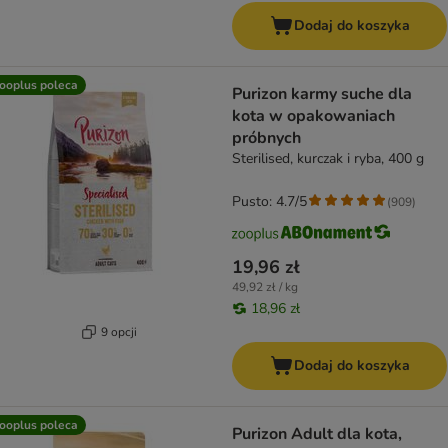
Dodaj do koszyka
ooplus poleca
Purizon karmy suche dla
kota w opakowaniach
próbnych
Sterilised, kurczak i ryba, 400 g
Pusto: 4.7/5
(
909
)
19,96 zł
49,92 zł / kg
18,96 zł
9 opcji
Dodaj do koszyka
ooplus poleca
Purizon Adult dla kota,