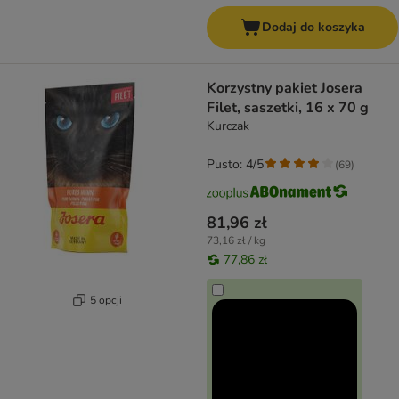
Dodaj do koszyka
Korzystny pakiet Josera
Filet, saszetki, 16 x 70 g
Kurczak
Pusto: 4/5
(
69
)
81,96 zł
73,16 zł / kg
77,86 zł
5 opcji