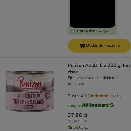
-5% Extra Rabat - Aktywuj
Dodaj do koszyka
Purizon Adult, 6 x 200 g, bez
zbóż
Filet z kurczaka z indykiem i
łososiem
Pusto: 4.2/5
(
418
)
37,96 zł
31,64 zł / kg
36,06 zł