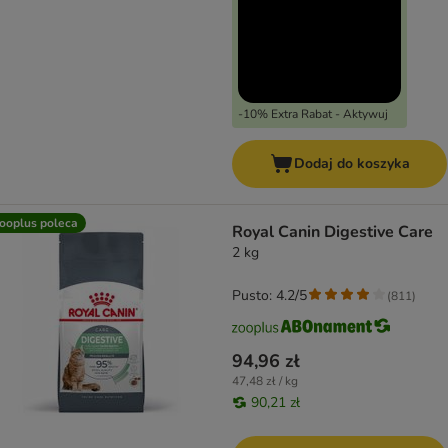
-10% Extra Rabat - Aktywuj
Dodaj do koszyka
ooplus poleca
Royal Canin Digestive Care
2 kg
Pusto: 4.2/5
(
811
)
94,96 zł
47,48 zł / kg
90,21 zł