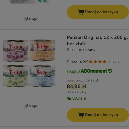
Dodaj do koszyka
8 opcji
Purizon Original, 12 x 200 g,
bez zbóż
Pakiet mieszany
Pusto: 4.2/5
(
420
)
pojedynczo
89,92 zł
84,96 zł
35,40 zł / kg
80,71 zł
9 opcji
Dodaj do koszyka