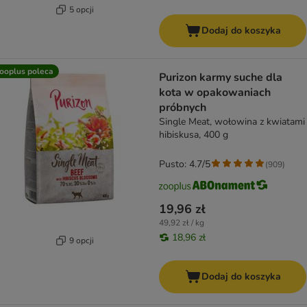
5 opcji
Dodaj do koszyka
ooplus poleca
Purizon karmy suche dla
kota w opakowaniach
próbnych
Single Meat, wołowina z kwiatami
hibiskusa, 400 g
Pusto: 4.7/5
(
909
)
19,96 zł
49,92 zł / kg
18,96 zł
9 opcji
Dodaj do koszyka