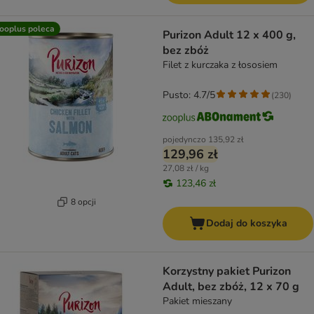
ooplus poleca
Purizon Adult 12 x 400 g,
bez zbóż
Filet z kurczaka z łososiem
Pusto: 4.7/5
(
230
)
pojedynczo
135,92 zł
129,96 zł
27,08 zł / kg
123,46 zł
8 opcji
Dodaj do koszyka
Korzystny pakiet Purizon
Adult, bez zbóż, 12 x 70 g
Pakiet mieszany