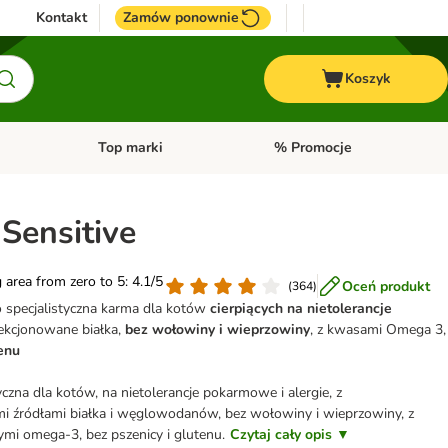
Kontakt
Zamów ponownie
Koszyk
Top marki
% Promocje
yka
u kategorii: Ptaki
Otwórz menu kategorii: Konie
Otwórz menu kategorii: Top m
 Sensitive
g area from zero to 5: 4.1/5
Oceń produkt
(
364
)
to specjalistyczna karma dla kotów
cierpiących na nietolerancje
ekcjonowane białka,
bez wołowiny i wieprzowiny
, z kwasami Omega 3,
tenu
czna dla kotów, na nietolerancje pokarmowe i alergie, z
 źródłami białka i węglowodanów, bez wołowiny i wieprzowiny, z
mi omega-3, bez pszenicy i glutenu.
Czytaj cały opis ▼