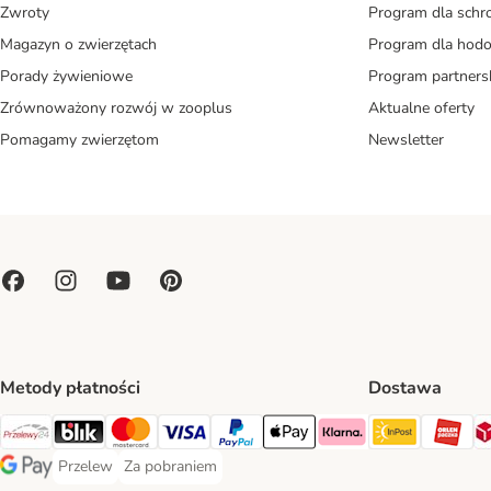
Zwroty
Program dla schr
Magazyn o zwierzętach
Program dla ho
Porady żywieniowe
Program partners
Zrównoważony rozwój w zooplus
Aktualne oferty
Pomagamy zwierzętom
Newsletter
Metody płatności
Dostawa
Paczkoma
OR
Przelewy24 Payment Method
Blik Payment Method
MasterCard Payment Method
Visa Payment Method
PayPal Payment Method
Apple Pay Payment Method
Klarna Payment Method
Przelew
Za pobraniem
Przelew Payment Method
Za pobraniem Payment Method
Google Pay Payment Method