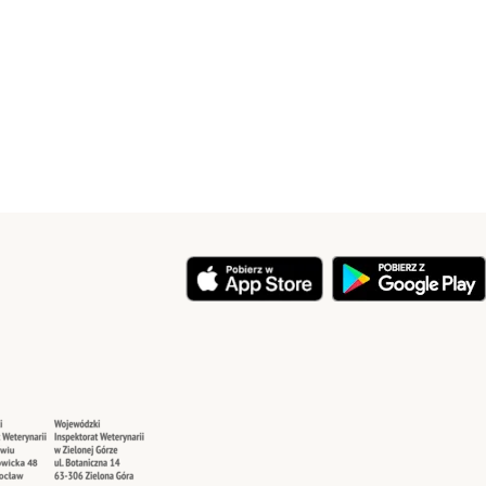
y
Security
Security