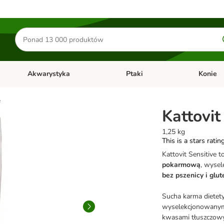
Szukaj
produktów
Akwarystyka
Ptaki
Konie
y
Otwórz menu kategorii: Małe zwierzęta
Otwórz menu kategorii: Akwaryst
Otwórz men
e
Kattovit
1,25 kg
This is a stars ratin
Kattovit Sensitive 
pokarmową
, wysel
bez pszenicy i glu
Sucha karma dietety
wyselekcjonowanymi
kwasami tłuszczowy