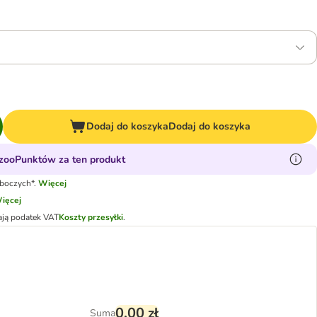
Dodaj do koszyka
Dodaj do koszyka
zooPunktów za ten produkt
oboczych*.
Więcej
ięcej
ają podatek VAT
Koszty przesyłki
.
0,00 zł
Suma