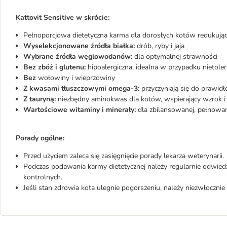
Kattovit Sensitive w skrócie:
Pełnoporcjowa dietetyczna karma dla dorosłych kotów redukują
Wyselekcjonowane źródła białka:
drób, ryby i jaja
Wybrane źródła węglowodanów:
dla optymalnej strawności
Bez zbóż i glutenu:
hipoalergiczna, idealna w przypadku nietoler
Bez
wołowiny i wieprzowiny
Z kwasami tłuszczowymi omega-3:
przyczyniają się do prawidł
Z tauryną:
niezbędny aminokwas dla kotów, wspierający wzrok i 
Wartościowe
witaminy i minerały:
dla zbilansowanej, pełnowar
Porady ogólne:
Przed użyciem zaleca się zasięgnięcie porady lekarza weterynarii.
Podczas podawania karmy dietetycznej należy regularnie odwied
kontrolnych.
Jeśli stan zdrowia kota ulegnie pogorszeniu, należy niezwłoczni