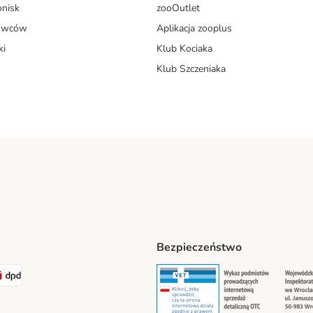
onisk
zooOutlet
dowców
Aplikacja zooplus
ki
Klub Kociaka
Klub Szczeniaka
Bezpieczeństwo
t® Shipping Method
LEN Paczka Shipping Method
DPD Shipping Method
Security
Securit