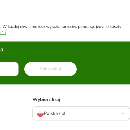
W każdej chwili możesz wyrazić sprzeciw, ponosząc jedynie koszty
ości
la
Subskrybuj
Wybierz kraj
Polska / pl