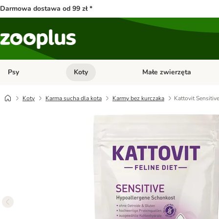
Darmowa dostawa od 99 zł *
Psy
Koty
Małe zwierzęta
Otwórz menu kategorii: Psy
Otwórz menu kategorii: Kot
Koty
Karma sucha dla kota
Karmy bez kurczaka
Kattovit Sensitiv