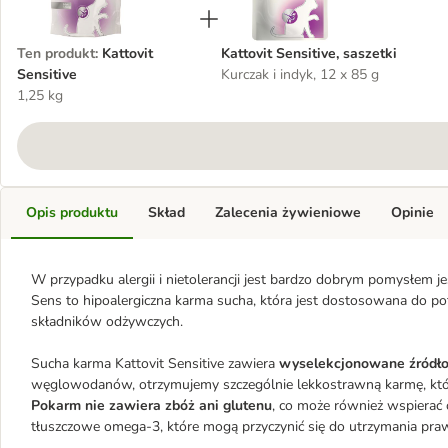
Ten produkt
:
Kattovit
Kattovit Sensitive, saszetki
Sensitive
Kurczak i indyk, 12 x 85 g
1,25 kg
Opis produktu
Skład
Zalecenia żywieniowe
Opinie
W przypadku alergii i nietolerancji jest bardzo dobrym pomysłem je
Sens to hipoalergiczna karma sucha, która jest dostosowana do po
składników odżywczych.
Sucha karma Kattovit Sensitive zawiera
wyselekcjonowane źródło b
Pokarm nie zawiera zbóż ani glutenu
, co może również wspierać 
tłuszczowe omega-3, które mogą przyczynić się do utrzymania prawi