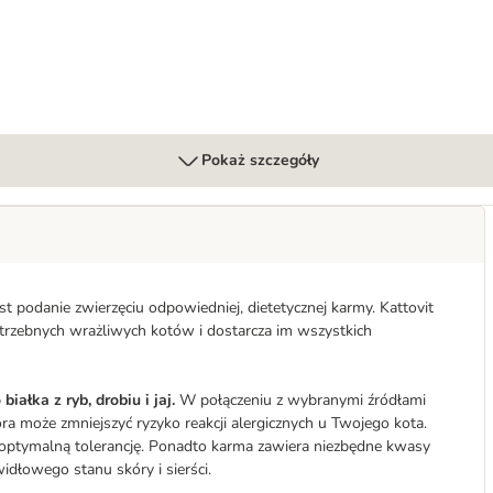
Pokaż szczegóły
st podanie zwierzęciu odpowiedniej, dietetycznej karmy. Kattovit
trzebnych wrażliwych kotów i dostarcza im wszystkich
iałka z ryb, drobiu i jaj.
W połączeniu z wybranymi źródłami 
węglowodanów, otrzymujemy szczególnie lekkostrawną karmę, która może zmniejszyć ryzyko reakcji alergicznych u Twojego kota. 
optymalną tolerancję. Ponadto karma zawiera niezbędne kwasy 
dłowego stanu skóry i sierści.