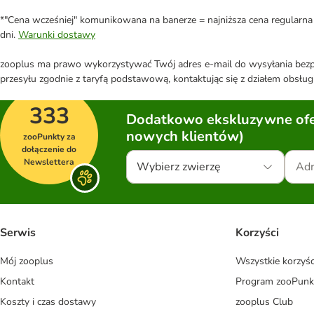
*"Cena wcześniej" komunikowana na banerze = najniższa cena regularna 
dni.
Warunki dostawy
zooplus ma prawo wykorzystywać Twój adres e-mail do wysyłania bezpo
przesyłu zgodnie z taryfą podstawową, kontaktując się z działem obsługi
333
Dodatkowo ekskluzywne ofer
nowych klientów)
zooPunkty za
dołączenie do
Newslettera
Wybierz zwierzę
Serwis
Korzyści
Mój zooplus
Wszystkie korzyśc
Kontakt
Program zooPunk
Koszty i czas dostawy
zooplus Club