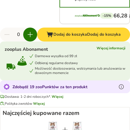
66,28 
-15%
Dodaj do koszyka
Dodaj do koszyka
Więcej informacji
zooplus Abonament
Darmowa wysyłka od 99 zł
Odbieraj regularne dostawy
Możliwość dostosowania, wstrzymania lub anulowania w
dowolnym momencie
Zdobądź 19 zooPunktów za ten produkt
Dostawa: 1-2 dni roboczych*.
Więcej
Polityka zwrotów
Więcej
Najczęściej kupowane razem