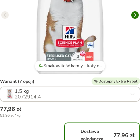
Smakowitość karmy - koty chętnie ją jedzą i zajadają się ze smakiem.
Wariant (7 opcji)
% Dostępny Extra Rabat
1,5 kg
2072914.4
77,96 zł
51,96 zł / kg
Dostawa
77,96 zł
pojedyncza