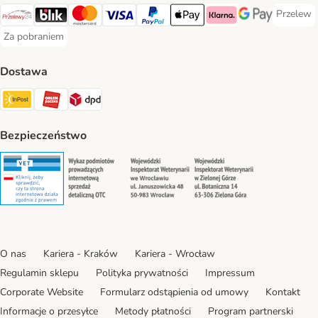
Przelew
Przelew 
Przelewy24 Payment Method
Blik Payment Method
MasterCard Payment Method
Visa Payment Method
PayPal Payment Method
Apple Pay Payment Method
Klarna Payment Method
Google Pay Paym
Za pobraniem
Za pobraniem Payment Method
Dostawa
Paczkomat® Shipping Method
ORLEN Paczka Shipping Method
DPD Shipping Method
Bezpieczeństwo
Security
Security
Security
Security
O nas
Kariera - Kraków
Kariera - Wrocław
Regulamin sklepu
Polityka prywatności
Impressum
Corporate Website
Formularz odstąpienia od umowy
Kontakt
Informacje o przesyłce
Metody płatności
Program partnerski