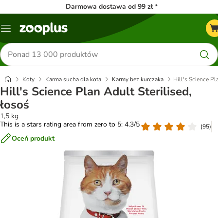
Darmowa dostawa od 99 zł *
Menu
Szukaj
produktów
Koty
Karma sucha dla kota
Karmy bez kurczaka
Hill's Science Pl
Hill's Science Plan Adult Sterilised,
łosoś
1,5 kg
This is a stars rating area from zero to 5: 4.3/5
(
95
)
Oceń produkt