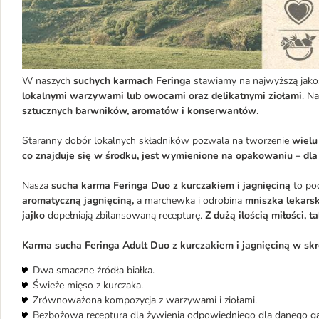
W naszych
suchych karmach Feringa
stawiamy na najwyższą jako
lokalnymi warzywami lub owocami
oraz delikatnymi ziołami
. N
sztucznych barwników, aromatów i konserwantów
.
Staranny dobór lokalnych składników pozwala na tworzenie
wielu
co znajduje się w środku, jest wymienione na opakowaniu – dl
Nasza
sucha karma Feringa Duo z kurczakiem i jagnięciną
to po
aromatyczną jagnięciną,
a marchewka
i odrobina
mniszka lekars
jajko
dopełniają zbilansowaną recepturę.
Z dużą ilością miłości, 
Karma sucha Feringa Adult Duo z kurczakiem i jagnięciną w skr
Dwa smaczne źródła białka.
Świeże mięso z kurczaka.
Zrównoważona kompozycja z warzywami i ziołami.
Bezbożowa receptura dla żywienia odpowiedniego dla danego g