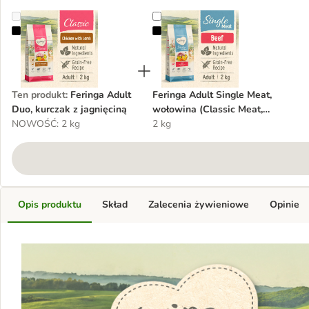
Feringa Adult Duo, kurczak z jagnięciną
Feringa Adult Single Meat, wołow
Ten produkt
:
Feringa Adult
Feringa Adult Single Meat,
Duo, kurczak z jagnięciną
wołowina (Classic Meat,
NOWOŚĆ: 2 kg
wołowina)
2 kg
Opis produktu
Skład
Zalecenia żywieniowe
Opinie