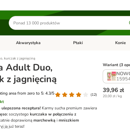
Szukaj
produktów
Akwarystyka
Ptaki
Konie
y
Otwórz menu kategorii: Małe zwierzęta
Otwórz menu kategorii: Akwaryst
Otwórz men
o, kurczak z jagnięciną
a Adult Duo,
Wariant (3 opc
NOWO
k z jagnięciną
15954
39,96 zł
ating area from zero to 5: 4.3/5
(
12
)
20,00 zł / kg
kt
 ulepszona receptura!
Karmy sucha premium zawiera
ęso:
soczystego
kurczaka w połączeniu z
ikatnie doprawioną
marchewką
i
mniszkiem
j ją już teraz!