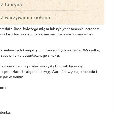
ść:
duża ilość świeżego mięsa lub ryb
jest starannie łączona
z
asza
bezzbożowa sucha karma
ma intensywny smak –
bez
 kreatywnych kompozycji
i różnorodnych rodzajów.
Wszystko,
a zapewnienia autentycznego smaku.
dwójnie smaczny posiłek:
soczysty kurczak
łączy się z
kiego
uszlachetniają kompozycję. Wartościowy
olej z łososia
i
tak jak w domu!
ócie:
atunku.