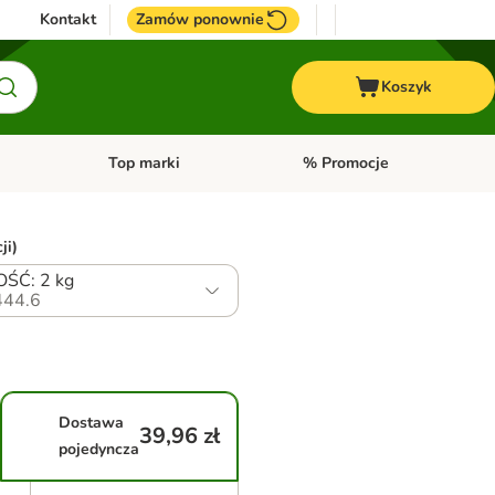
Kontakt
Zamów ponownie
Koszyk
Top marki
% Promocje
yka
u kategorii: Ptaki
Otwórz menu kategorii: Konie
Otwórz menu kategorii: Top m
ji)
ŚĆ: 2 kg
44.6
Dostawa
39,96 zł
pojedyncza