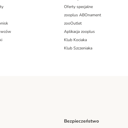
ty
Oferty specjalne
zooplus ABOnament
onisk
zooOutlet
dowców
Aplikacja zooplus
ki
Klub Kociaka
Klub Szczeniaka
Bezpieczeństwo