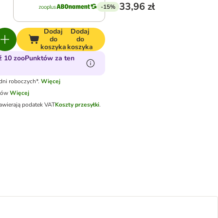
33,96 zł
-15%
Dodaj
Dodaj
do
do
koszyka
koszyka
 10 zooPunktów za ten
dni roboczych*.
Więcej
tów
Więcej
awierają podatek VAT
Koszty przesyłki
.