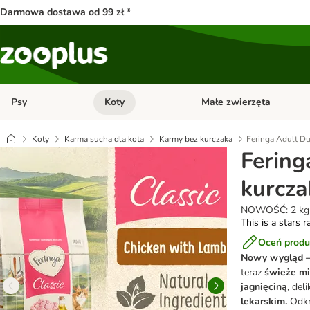
Darmowa dostawa od 99 zł *
Psy
Koty
Małe zwierzęta
Otwórz menu kategorii: Psy
Otwórz menu kategorii: Kot
Koty
Karma sucha dla kota
Karmy bez kurczaka
Feringa Adult Du
Fering
kurcza
NOWOŚĆ: 2 kg
This is a stars r
Oceń produ
Nowy wygląd –
teraz
świeże mi
jagnięciną
, del
lekarskim.
Odkry