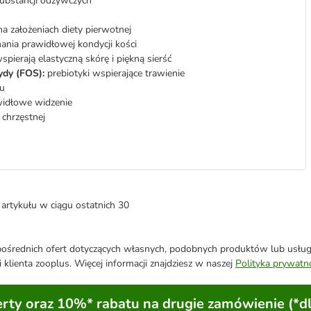
ubstancji odżywczych
a założeniach diety pierwotnej
ania prawidłowej kondycji kości
spierają elastyczną skórę i piękną sierść
ydy (FOS):
prebiotyki wspierające trawienie
mu
widłowe widzenie
 chrzęstnej
artykułu w ciągu ostatnich 30
średnich ofert dotyczących własnych, podobnych produktów lub usług. 
 klienta zooplus. Więcej informacji znajdziesz w naszej
Polityka prywatn
ty oraz 10%* rabatu na drugie zamówienie (*d