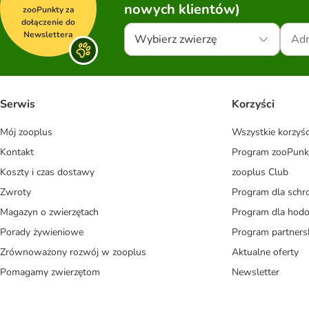
nowych klientów)
zooPunkty za
dołączenie do
Newslettera
Wybierz zwierzę
Serwis
Korzyści
Mój zooplus
Wszystkie korzyśc
Kontakt
Program zooPunk
Koszty i czas dostawy
zooplus Club
Zwroty
Program dla schr
Magazyn o zwierzętach
Program dla ho
Porady żywieniowe
Program partners
Zrównoważony rozwój w zooplus
Aktualne oferty
Pomagamy zwierzętom
Newsletter