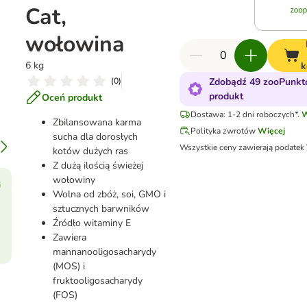
Cat,
wołowina
6 kg
k
(
0
)
Zdobądź 49 zooPunkt
produkt
Oceń produkt
Dostawa: 1-2 dni roboczych*.
W
Zbilansowana karma
Polityka zwrotów
Więcej
sucha dla dorosłych
Wszystkie ceny zawierają podatek
kotów dużych ras
Z dużą ilością świeżej
wołowiny
i
Wolna od zbóż, soi, GMO i
sztucznych barwników
Źródło witaminy E
Zawiera
mannanooligosacharydy
(MOS) i
fruktooligosacharydy
(FOS)