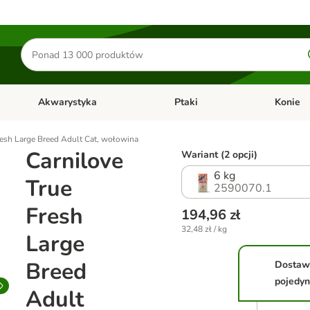
Szukaj
produktów
Akwarystyka
Ptaki
Konie
y
Otwórz menu kategorii: Małe zwierzęta
Otwórz menu kategorii: Akwaryst
Otwórz men
resh Large Breed Adult Cat, wołowina
Carnilove
Wariant (2 opcji)
6 kg
True
2590070.1
Fresh
194,96 zł
32,48 zł / kg
Large
Breed
Dostaw
pojedy
Adult