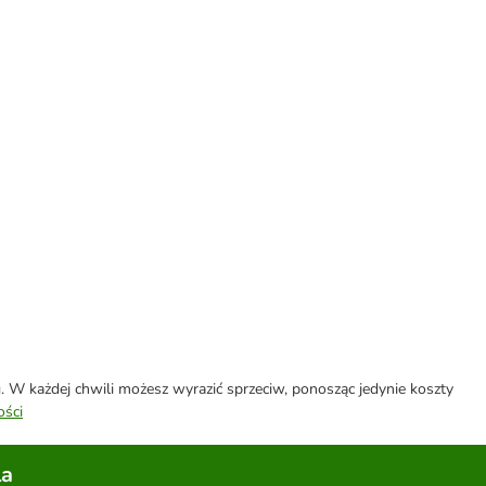
W każdej chwili możesz wyrazić sprzeciw, ponosząc jedynie koszty
ości
la