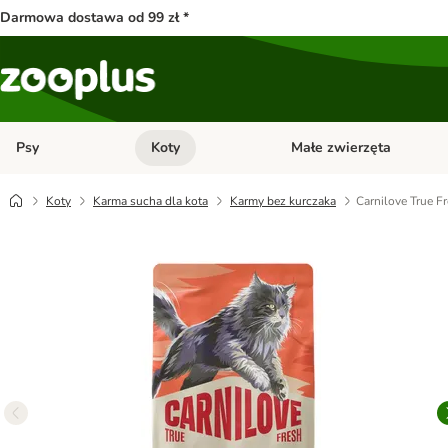
Darmowa dostawa od 99 zł *
Psy
Koty
Małe zwierzęta
Otwórz menu kategorii: Psy
Otwórz menu kategorii: Kot
Koty
Karma sucha dla kota
Karmy bez kurczaka
Carnilove True F