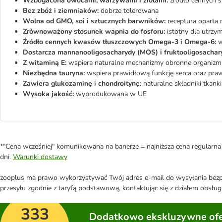
Wzbogacona owocami, warzywami i ziołami:
źródło cennych s
Bez zbóż i ziemniaków:
dobrze tolerowana
Wolna od GMO, soi i sztucznych barwników:
receptura oparta n
Zrównoważony stosunek wapnia do fosforu:
istotny dla utrzym
Źródło cennych kwasów tłuszczowych Omega-3 i Omega-6:
w
Dostarcza mannanooligosacharydy (MOS) i fruktooligosachar
Z witaminą E:
wspiera naturalne mechanizmy obronne organiz
Niezbędna tauryna:
wspiera prawidłową funkcję serca oraz pra
Zawiera glukozaminę i chondroitynę:
naturalne składniki tkanki
Wysoka jakość:
wyprodukowana w UE
*"Cena wcześniej" komunikowana na banerze = najniższa cena regularna 
dni.
Warunki dostawy
zooplus ma prawo wykorzystywać Twój adres e-mail do wysyłania bezpo
przesyłu zgodnie z taryfą podstawową, kontaktując się z działem obsługi
333
Dodatkowo ekskluzywne ofer