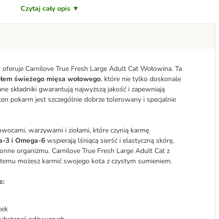
Czytaj cały opis ▼
to oferuje Carnilove True Fresh Large Adult Cat Wołowina. Ta
ałem świeżego mięsa wołowego
, które nie tylko doskonale
ane składniki gwarantują najwyższą jakość i zapewniają
ten pokarm jest szczególnie dobrze tolerowany i specjalnie
wocami, warzywami i ziołami, które czynią karmę
a-3 i Omega-6
wspierają lśniącą sierść i elastyczną skórę,
nne organizmu. Carnilove True Fresh Large Adult Cat z
i temu możesz karmić swojego kota z czystym sumieniem.
e:
łek