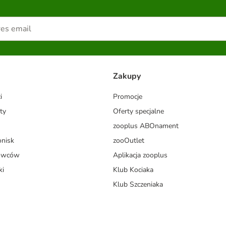
Zakupy
i
Promocje
ty
Oferty specjalne
zooplus ABOnament
onisk
zooOutlet
dowców
Aplikacja zooplus
ki
Klub Kociaka
Klub Szczeniaka