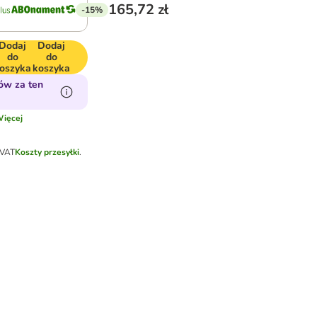
165,72 zł
-15%
Dodaj
Dodaj
do
do
oszyka
koszyka
ów za ten
ięcej
 VAT
Koszty przesyłki
.