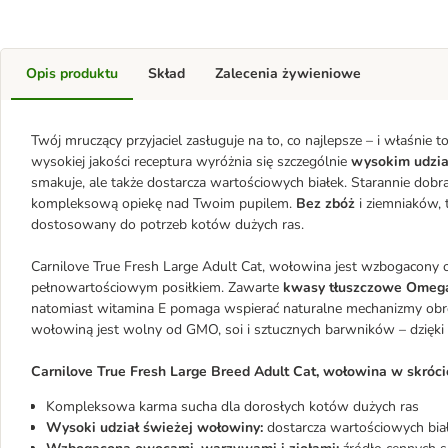
Opis produktu
Skład
Zalecenia żywieniowe
Twój mruczący przyjaciel zasługuje na to, co najlepsze – i właśnie 
wysokiej jakości receptura wyróżnia się szczególnie
wysokim udzi
smakuje, ale także dostarcza wartościowych białek. Starannie dobr
kompleksową opiekę nad Twoim pupilem.
Bez zbóż
i ziemniaków, 
dostosowany do potrzeb kotów dużych ras.
Carnilove True Fresh Large Adult Cat, wołowina jest wzbogacony o
pełnowartościowym posiłkiem. Zawarte
kwasy tłuszczowe Omeg
natomiast witamina E pomaga wspierać naturalne mechanizmy obro
wołowiną jest wolny od GMO, soi i sztucznych barwników – dzięk
Carnilove True Fresh Large Breed Adult Cat, wołowina w skróci
Kompleksowa karma sucha dla dorosłych kotów dużych ras
Wysoki udział świeżej wołowiny:
dostarcza wartościowych bia