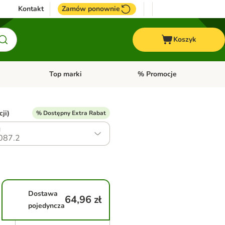
Kontakt
Zamów ponownie
Koszyk
Top marki
% Promocje
yka
u kategorii: Ptaki
Otwórz menu kategorii: Konie
Otwórz menu kategorii: Top m
ji)
% Dostępny Extra Rabat
g
087.2
Dostawa
64,96 zł
pojedyncza