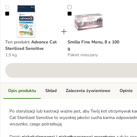
Advance Cat Sterilized Sensitive
Smilla Fine Menu, 8 x 100 g
Ten produkt
:
Advance Cat
Smilla Fine Menu, 8 x 100
Sterilized Sensitive
g
1,5 kg
Pakiet mieszany
Opis produktu
Skład
Zalecenia żywieniowe
Opinie
Po sterylizacji lub kastracji ważne jest, aby Twój kot otrzymywał
Cat Sterilized Sensitive to wysokiej jakości sucha karma odpowied
wszystko, czego potrzebują.
Dzięki
niskokalorycznej i niskotłuszczowej recepturze
z dużą zaw