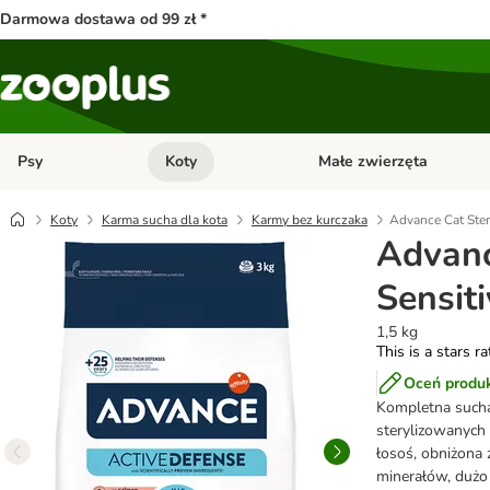
Darmowa dostawa od 99 zł *
Psy
Koty
Małe zwierzęta
Otwórz menu kategorii: Psy
Otwórz menu kategorii: Kot
Koty
Karma sucha dla kota
Karmy bez kurczaka
Advance Cat Steri
Advanc
Sensit
1,5 kg
This is a stars r
Oceń produ
Kompletna such
sterylizowanych 
łosoś, obniżona
minerałów, dużo 