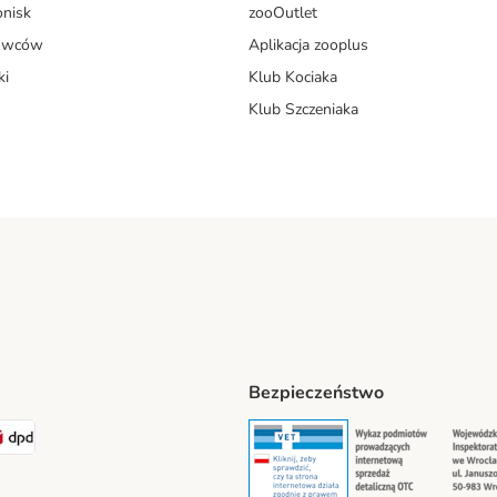
onisk
zooOutlet
dowców
Aplikacja zooplus
ki
Klub Kociaka
Klub Szczeniaka
Bezpieczeństwo
t® Shipping Method
LEN Paczka Shipping Method
DPD Shipping Method
Security
Securit