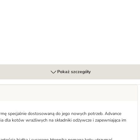
Pokaż szczegóły
 karmę specjalnie dostosowaną do jego nowych potrzeb. Advance
nia dla kotów wrażliwych na składniki odżywcze i zapewniająca im
artością białka i sycącego błonnika pomaga kotu utrzymać