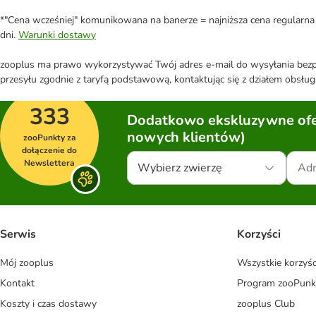
*"Cena wcześniej" komunikowana na banerze = najniższa cena regularna 
dni.
Warunki dostawy
zooplus ma prawo wykorzystywać Twój adres e-mail do wysyłania bezpo
przesyłu zgodnie z taryfą podstawową, kontaktując się z działem obsługi
333
Dodatkowo ekskluzywne ofer
nowych klientów)
zooPunkty za
dołączenie do
Newslettera
Wybierz zwierzę
Serwis
Korzyści
Mój zooplus
Wszystkie korzyśc
Kontakt
Program zooPunk
Koszty i czas dostawy
zooplus Club