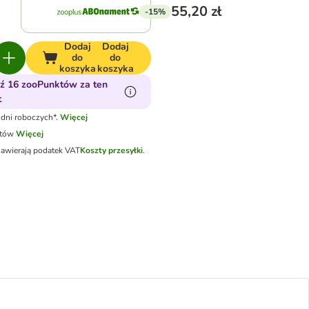
55,20 zł
-15%
Dodaj
Dodaj
do
do
koszyka
koszyka
ź 16 zooPunktów za ten
t
dni roboczych*.
Więcej
otów
Więcej
zawierają podatek VAT
Koszty przesyłki
.