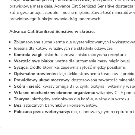
prawidłową masę ciała. Advance Cat Sterilized Sensitive dostarcz
które gwarantuje szczupłe i mocne mięśnie. Zawartość minerałów w 
prawidłowego funkcjonowania dróg moczowych.
Advance Cat Sterilized Sensitive
w skrócie:
Zbilansowana sucha karma dla wysterylizowanych i wykastrowan
Idealna dla kotów wrażliwych na składniki odżywcze.
Kontrola wagi:
niskotłuszczowa i niskokaloryczna receptura.
Wartościowe białka:
ważne dla utrzymania masy mięśniowej.
Sycąca
: źródło błonnika, zapewnia sytość między posiłkami.
Optymalne trawienie:
dzięki lekkostrawnemu łososiowi i prebi
Prawidłowy układ moczowy:
dostosowana zawartość minerałów
Skóra i sierść:
kwasy omega 3 i 6, cynk, biotyna i witaminy wsp
Własne mechanizmy obronne organizmu:
witaminy C i E pomag
Tauryna
: niezbędny aminokwas dla kotów, ważny dla wzroku.
Bez
: sztucznych barwników i konserwantów.
Polecana przez weterynarzy:
dzięki innowacyjnym recepturom i 