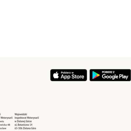
y
Security
Security