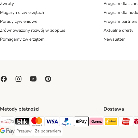
Zwroty
Program dla schr
Magazyn o zwierzętach
Program dla ho
Porady żywieniowe
Program partners
Zrównoważony rozwój w zooplus
Aktualne oferty
Pomagamy zwierzętom
Newsletter
Metody płatności
Dostawa
Paczkoma
OR
Przelewy24 Payment Method
Blik Payment Method
MasterCard Payment Method
Visa Payment Method
PayPal Payment Method
Apple Pay Payment Method
Klarna Payment Method
Przelew
Za pobraniem
Przelew Payment Method
Za pobraniem Payment Method
Google Pay Payment Method