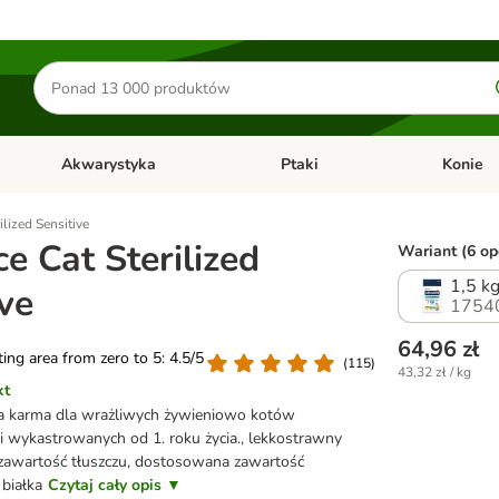
Szukaj
produktów
Akwarystyka
Ptaki
Konie
y
Otwórz menu kategorii: Małe zwierzęta
Otwórz menu kategorii: Akwaryst
Otwórz men
lized Sensitive
e Cat Sterilized
Wariant (6 opc
1,5 k
ive
1754
64,96 zł
ating area from zero to 5: 4.5/5
(
115
)
43,32 zł / kg
kt
a karma dla wrażliwych żywieniowo kotów
i wykastrowanych od 1. roku życia., lekkostrawny
 zawartość tłuszczu, dostosowana zawartość
białka
Czytaj cały opis ▼