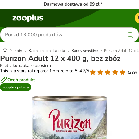
Darmowa dostawa od 99 zł *
Menu
Szukaj
produktów
Koty
Karma mokra dla kota
Karmy sensitive
Purizon Adult 12 x 4
Purizon Adult 12 x 400 g, bez zbóż
Filet z kurczaka z łososiem
This is a stars rating area from zero to 5: 4.7/5
(
229
)
Oceń produkt
zooplus poleca