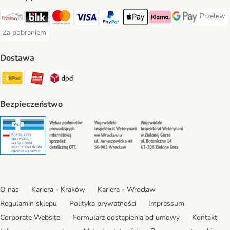
Przelew
Przelew 
Przelewy24 Payment Method
Blik Payment Method
MasterCard Payment Method
Visa Payment Method
PayPal Payment Method
Apple Pay Payment Method
Klarna Payment Method
Google Pay Paym
Za pobraniem
Za pobraniem Payment Method
Dostawa
Paczkomat® Shipping Method
ORLEN Paczka Shipping Method
DPD Shipping Method
Bezpieczeństwo
Security
Security
Security
Security
O nas
Kariera - Kraków
Kariera - Wrocław
Regulamin sklepu
Polityka prywatności
Impressum
Corporate Website
Formularz odstąpienia od umowy
Kontakt