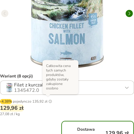
Całkowita cena
tych samych
produktów,
Wariant (8 opcji)
gdyby zostały
zakupione
Filet z kurczaka z łososiem
osobno
1345472.0
-4.38%
pojedynczo
135,92 zł
129,96 zł
27,08 zł / kg
Dostawa
129,96 zł