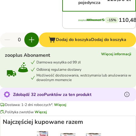
pojedyncza
110,48
-15%
Dodaj do koszyka
Dodaj do koszyka
Więcej informacji
zooplus Abonament
Darmowa wysyłka od 99 zł
Odbieraj regularne dostawy
Możliwość dostosowania, wstrzymania lub anulowania w
dowolnym momencie
Zdobądź 32 zooPunktów za ten produkt
Dostawa: 1-2 dni roboczych*.
Więcej
Polityka zwrotów
Więcej
Najczęściej kupowane razem