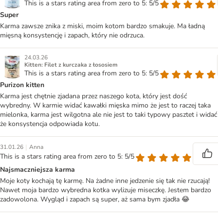
This is a stars rating area from zero to 5: 5/5
Super
Karma zawsze znika z miski, moim kotom bardzo smakuje. Ma ładną
mięsną konsystencję i zapach, który nie odrzuca.
24.03.26
Kitten: Filet z kurczaka z łososiem
This is a stars rating area from zero to 5: 5/5
Purizon kitten
Karma jest chętnie zjadana przez naszego kota, który jest dość
wybredny. W karmie widać kawałki mięska mimo że jest to raczej taka
mielonka, karma jest wilgotna ale nie jest to taki typowy pasztet i widać
że konsystencja odpowiada kotu.
|
31.01.26
Anna
This is a stars rating area from zero to 5: 5/5
Najsmaczniejsza karma
Moje koty kochają tę karmę. Na żadne inne jedzenie się tak nie rzucają!
Nawet moja bardzo wybredna kotka wylizuje miseczkę. Jestem bardzo
zadowolona. Wygląd i zapach są super, aż sama bym zjadła 😂