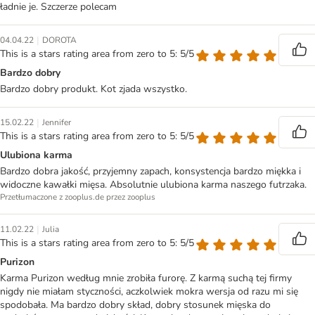
ładnie je. Szczerze polecam
|
04.04.22
DOROTA
This is a stars rating area from zero to 5: 5/5
Bardzo dobry
Bardzo dobry produkt. Kot zjada wszystko.
|
15.02.22
Jennifer
This is a stars rating area from zero to 5: 5/5
Ulubiona karma
Bardzo dobra jakość, przyjemny zapach, konsystencja bardzo miękka i
widoczne kawałki mięsa. Absolutnie ulubiona karma naszego futrzaka.
Przetłumaczone z zooplus.de przez zooplus
|
11.02.22
Julia
This is a stars rating area from zero to 5: 5/5
Purizon
Karma Purizon według mnie zrobiła furorę. Z karmą suchą tej firmy
nigdy nie miałam styczności, aczkolwiek mokra wersja od razu mi się
spodobała. Ma bardzo dobry skład, dobry stosunek mięska do