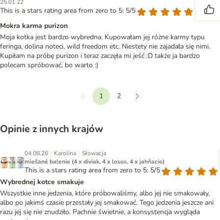
25.01.22
This is a stars rating area from zero to 5: 5/5
Mokra karma purizon
Moja kotka jest bardzo wybredna. Kupowałam jej różne karmy typu
feringa, dolina noteci, wild freedom etc. Niestety nie zajadała się nimi.
Kupiłam na próbę purizon i teraz zaczęła mi jeść :D także ja bardzo
polecam spróbować, bo warto :)
1
2
Wstecz
Dalej
Opinie z innych krajów
|
|
04.08.26
Karolína
Słowacja
miešané balenie (4 x diviak, 4 x losos, 4 x jahňacie)
This is a stars rating area from zero to 5: 5/5
Wybrednej kotce smakuje
Wszystkie inne jedzenia, które próbowaliśmy, albo jej nie smakowały,
albo po jakimś czasie przestały jej smakować. Tego jedzenia jeszcze ani
razu jej się nie znudziło. Pachnie świetnie, a konsystencja wygląda