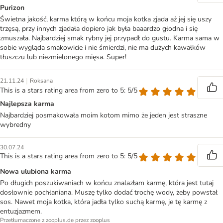
Purizon
Świetna jakość, karma którą w końcu moja kotka zjada aż jej się uszy
trzęsą, przy innych zjadała dopiero jak była baaardzo głodna i się
zmuszała. Najbardziej smak rybny jej przypadł do gustu. Karma sama w
sobie wygląda smakowicie i nie śmierdzi, nie ma dużych kawałków
tłuszczu lub niezmielonego mięsa. Super!
|
21.11.24
Roksana
This is a stars rating area from zero to 5: 5/5
Najlepsza karma
Najbardziej posmakowała moim kotom mimo że jeden jest straszne
wybredny
30.07.24
This is a stars rating area from zero to 5: 5/5
Nowa ulubiona karma
Po długich poszukiwaniach w końcu znalazłam karmę, która jest tutaj
dosłownie pochłaniana. Muszę tylko dodać trochę wody, żeby powstał
sos. Nawet moja kotka, która jadła tylko suchą karmę, je tę karmę z
entuzjazmem.
Przetłumaczone z zooplus.de przez zooplus