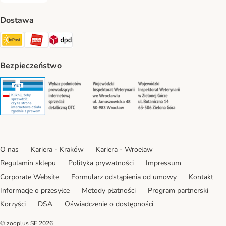
Dostawa
Paczkomat® Shipping Method
ORLEN Paczka Shipping Method
DPD Shipping Method
Bezpieczeństwo
Security
Security
Security
Security
O nas
Kariera - Kraków
Kariera - Wrocław
Regulamin sklepu
Polityka prywatności
Impressum
Corporate Website
Formularz odstąpienia od umowy
Kontakt
Informacje o przesyłce
Metody płatności
Program partnerski
Korzyści
DSA
Oświadczenie o dostępności
© zooplus SE
2026