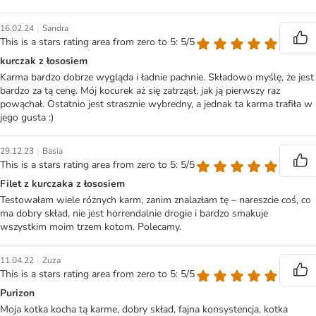
|
16.02.24
Sandra
This is a stars rating area from zero to 5: 5/5
kurczak z łososiem
Karma bardzo dobrze wygląda i ładnie pachnie. Składowo myślę, że jest
bardzo za tą cenę. Mój kocurek aż się zatrząsł, jak ją pierwszy raz
powąchał. Ostatnio jest strasznie wybredny, a jednak ta karma trafiła w
jego gusta :)
|
29.12.23
Basia
This is a stars rating area from zero to 5: 5/5
Filet z kurczaka z łososiem
Testowałam wiele różnych karm, zanim znalazłam tę – nareszcie coś, co
ma dobry skład, nie jest horrendalnie drogie i bardzo smakuje
wszystkim moim trzem kotom. Polecamy.
|
11.04.22
Zuza
This is a stars rating area from zero to 5: 5/5
Purizon
Moja kotka kocha tą karme, dobry skład, fajna konsystencja, kotka