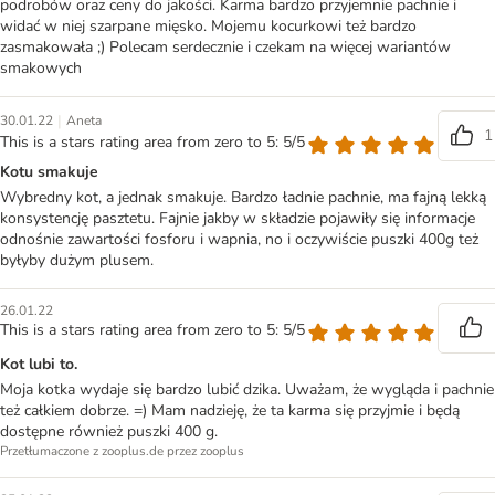
podrobów oraz ceny do jakości. Karma bardzo przyjemnie pachnie i
widać w niej szarpane mięsko. Mojemu kocurkowi też bardzo
zasmakowała ;) Polecam serdecznie i czekam na więcej wariantów
smakowych
|
30.01.22
Aneta
1
This is a stars rating area from zero to 5: 5/5
Kotu smakuje
Wybredny kot, a jednak smakuje. Bardzo ładnie pachnie, ma fajną lekką
konsystencję pasztetu. Fajnie jakby w składzie pojawiły się informacje
odnośnie zawartości fosforu i wapnia, no i oczywiście puszki 400g też
byłyby dużym plusem.
26.01.22
This is a stars rating area from zero to 5: 5/5
Kot lubi to.
Moja kotka wydaje się bardzo lubić dzika. Uważam, że wygląda i pachnie
też całkiem dobrze. =) Mam nadzieję, że ta karma się przyjmie i będą
dostępne również puszki 400 g.
Przetłumaczone z zooplus.de przez zooplus