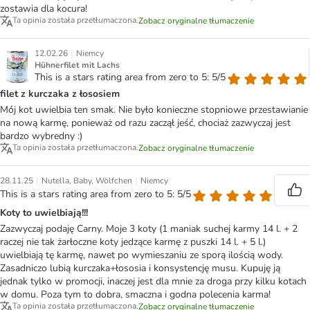
zostawia dla kocura!
Ta opinia została przetłumaczona.
Zobacz oryginalne tłumaczenie
|
12.02.26
Niemcy
Hühnerfilet mit Lachs
This is a stars rating area from zero to 5: 5/5
filet z kurczaka z łososiem
Mój kot uwielbia ten smak. Nie było konieczne stopniowe przestawianie
na nową karmę, ponieważ od razu zaczął jeść, chociaż zazwyczaj jest
bardzo wybredny :)
Ta opinia została przetłumaczona.
Zobacz oryginalne tłumaczenie
|
|
28.11.25
Nutella, Baby, Wölfchen
Niemcy
This is a stars rating area from zero to 5: 5/5
Koty to uwielbiają!!!
Zazwyczaj podaję Carny. Moje 3 koty (1 maniak suchej karmy 14 l. + 2
raczej nie tak żarłoczne koty jedzące karmę z puszki 14 l. + 5 l.)
uwielbiają tę karmę, nawet po wymieszaniu ze sporą ilością wody.
Zasadniczo lubią kurczaka+łososia i konsystencję musu. Kupuję ją
jednak tylko w promocji, inaczej jest dla mnie za droga przy kilku kotach
w domu. Poza tym to dobra, smaczna i godna polecenia karma!
Ta opinia została przetłumaczona.
Zobacz oryginalne tłumaczenie