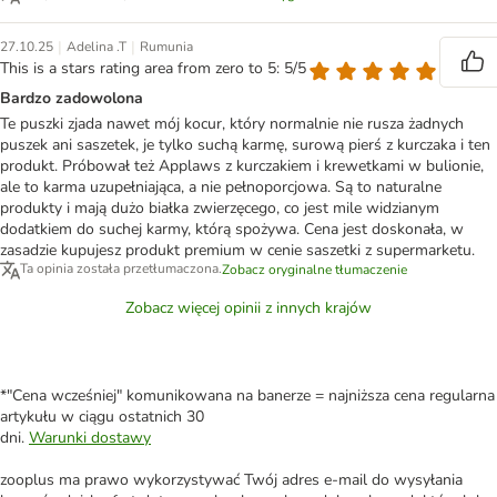
|
|
27.10.25
Adelina .T
Rumunia
This is a stars rating area from zero to 5: 5/5
Bardzo zadowolona
Te puszki zjada nawet mój kocur, który normalnie nie rusza żadnych
puszek ani saszetek, je tylko suchą karmę, surową pierś z kurczaka i ten
produkt. Próbował też Applaws z kurczakiem i krewetkami w bulionie,
ale to karma uzupełniająca, a nie pełnoporcjowa. Są to naturalne
produkty i mają dużo białka zwierzęcego, co jest mile widzianym
dodatkiem do suchej karmy, którą spożywa. Cena jest doskonała, w
zasadzie kupujesz produkt premium w cenie saszetki z supermarketu.
Ta opinia została przetłumaczona.
Zobacz oryginalne tłumaczenie
Zobacz więcej opinii z innych krajów
*"Cena wcześniej" komunikowana na banerze = najniższa cena regularna
artykułu w ciągu ostatnich 30
dni.
Warunki dostawy
zooplus ma prawo wykorzystywać Twój adres e-mail do wysyłania