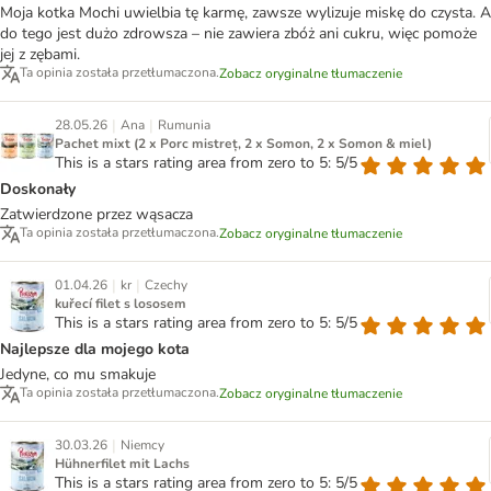
Moja kotka Mochi uwielbia tę karmę, zawsze wylizuje miskę do czysta. A
do tego jest dużo zdrowsza – nie zawiera zbóż ani cukru, więc pomoże
jej z zębami.
Ta opinia została przetłumaczona.
Zobacz oryginalne tłumaczenie
|
|
28.05.26
Ana
Rumunia
Pachet mixt (2 x Porc mistreț, 2 x Somon, 2 x Somon & miel)
This is a stars rating area from zero to 5: 5/5
Doskonały
Zatwierdzone przez wąsacza
Ta opinia została przetłumaczona.
Zobacz oryginalne tłumaczenie
|
|
01.04.26
kr
Czechy
kuřecí filet s lososem
This is a stars rating area from zero to 5: 5/5
Najlepsze dla mojego kota
Jedyne, co mu smakuje
Ta opinia została przetłumaczona.
Zobacz oryginalne tłumaczenie
|
30.03.26
Niemcy
Hühnerfilet mit Lachs
This is a stars rating area from zero to 5: 5/5