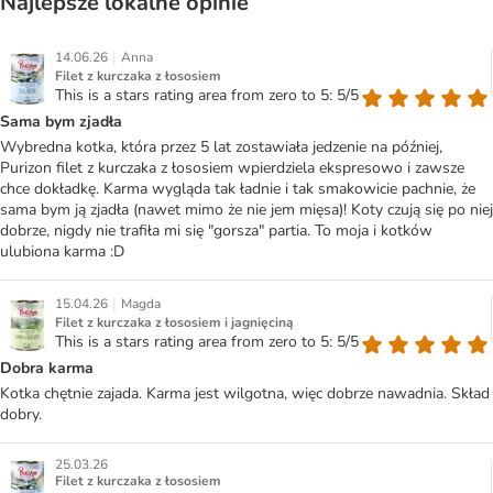
Najlepsze lokalne opinie
|
14.06.26
Anna
Filet z kurczaka z łososiem
This is a stars rating area from zero to 5: 5/5
Sama bym zjadła
Wybredna kotka, która przez 5 lat zostawiała jedzenie na później,
Purizon filet z kurczaka z łososiem wpierdziela ekspresowo i zawsze
chce dokładkę. Karma wygląda tak ładnie i tak smakowicie pachnie, że
sama bym ją zjadła (nawet mimo że nie jem mięsa)! Koty czują się po niej
dobrze, nigdy nie trafiła mi się "gorsza" partia. To moja i kotków
ulubiona karma :D
|
15.04.26
Magda
Filet z kurczaka z łososiem i jagnięciną
This is a stars rating area from zero to 5: 5/5
Dobra karma
Kotka chętnie zajada. Karma jest wilgotna, więc dobrze nawadnia. Skład
dobry.
25.03.26
Filet z kurczaka z łososiem