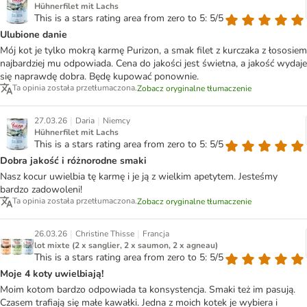
Hühnerfilet mit Lachs
This is a stars rating area from zero to 5: 5/5
Ulubione danie
Mój kot je tylko mokrą karmę Purizon, a smak filet z kurczaka z łososiem
najbardziej mu odpowiada. Cena do jakości jest świetna, a jakość wydaje
się naprawdę dobra. Będę kupować ponownie.
Ta opinia została przetłumaczona.
Zobacz oryginalne tłumaczenie
|
|
27.03.26
Daria
Niemcy
Hühnerfilet mit Lachs
This is a stars rating area from zero to 5: 5/5
Dobra jakość i różnorodne smaki
Nasz kocur uwielbia tę karmę i je ją z wielkim apetytem. Jesteśmy
bardzo zadowoleni!
Ta opinia została przetłumaczona.
Zobacz oryginalne tłumaczenie
|
|
26.03.26
Christine Thisse
Francja
lot mixte (2 x sanglier, 2 x saumon, 2 x agneau)
This is a stars rating area from zero to 5: 5/5
Moje 4 koty uwielbiają!
Moim kotom bardzo odpowiada ta konsystencja. Smaki też im pasują.
Czasem trafiają się małe kawałki. Jedna z moich kotek je wybiera i