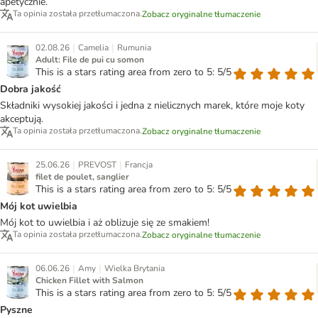
apetycznie.
Ta opinia została przetłumaczona.
Zobacz oryginalne tłumaczenie
|
|
02.08.26
Camelia
Rumunia
Adult: File de pui cu somon
This is a stars rating area from zero to 5: 5/5
Dobra jakość
Składniki wysokiej jakości i jedna z nielicznych marek, które moje koty
akceptują.
Ta opinia została przetłumaczona.
Zobacz oryginalne tłumaczenie
|
|
25.06.26
PREVOST
Francja
filet de poulet, sanglier
This is a stars rating area from zero to 5: 5/5
Mój kot uwielbia
Mój kot to uwielbia i aż oblizuje się ze smakiem!
Ta opinia została przetłumaczona.
Zobacz oryginalne tłumaczenie
|
|
06.06.26
Amy
Wielka Brytania
Chicken Fillet with Salmon
This is a stars rating area from zero to 5: 5/5
Pyszne