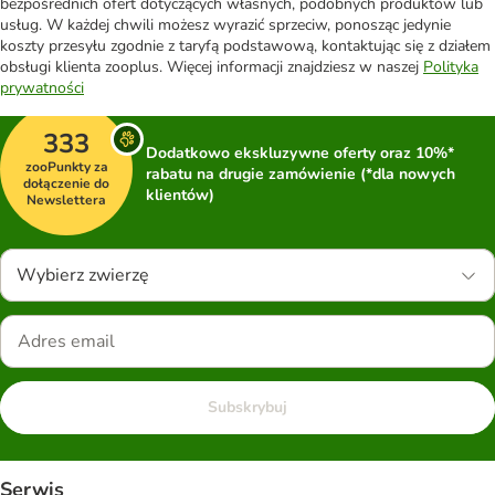
bezpośrednich ofert dotyczących własnych, podobnych produktów lub
usług. W każdej chwili możesz wyrazić sprzeciw, ponosząc jedynie
koszty przesyłu zgodnie z taryfą podstawową, kontaktując się z działem
obsługi klienta zooplus. Więcej informacji znajdziesz w naszej
Polityka
prywatności
333
Dodatkowo ekskluzywne oferty oraz 10%*
zooPunkty za
rabatu na drugie zamówienie (*dla nowych
dołączenie do
klientów)
Newslettera
Wybierz zwierzę
Subskrybuj
Serwis