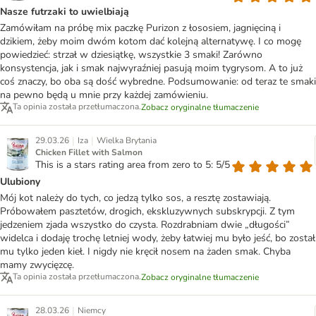
Nasze futrzaki to uwielbiają
Zamówiłam na próbę mix paczkę Purizon z łososiem, jagnięciną i
dzikiem, żeby moim dwóm kotom dać kolejną alternatywę. I co mogę
powiedzieć: strzał w dziesiątkę, wszystkie 3 smaki! Zarówno
konsystencja, jak i smak najwyraźniej pasują moim tygrysom. A to już
coś znaczy, bo oba są dość wybredne. Podsumowanie: od teraz te smaki
na pewno będą u mnie przy każdej zamówieniu.
Ta opinia została przetłumaczona.
Zobacz oryginalne tłumaczenie
|
|
29.03.26
Iza
Wielka Brytania
Chicken Fillet with Salmon
This is a stars rating area from zero to 5: 5/5
Ulubiony
Mój kot należy do tych, co jedzą tylko sos, a resztę zostawiają.
Próbowałem pasztetów, drogich, ekskluzywnych subskrypcji. Z tym
jedzeniem zjada wszystko do czysta. Rozdrabniam dwie „długości”
widelca i dodaję trochę letniej wody, żeby łatwiej mu było jeść, bo został
mu tylko jeden kieł. I nigdy nie kręcił nosem na żaden smak. Chyba
mamy zwycięzcę.
Ta opinia została przetłumaczona.
Zobacz oryginalne tłumaczenie
|
28.03.26
Niemcy