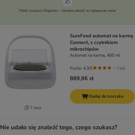
Marki zooplus Originals – świetna jakość w najlepszej cenie
SureFeed automat na karmę
Connect, z czytnikiem
mikrochipów
Automat na karmę, 400 ml
Pusto: 4.3/5
(
766
)
889,96 zł
Dodaj do koszyka
7 opcji
Nie udało się znaleźć tego, czego szukasz?