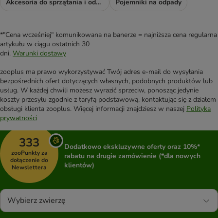
Akcesoria do sprzątania i odświeżacze
Pojemniki na odpady
*"Cena wcześniej" komunikowana na banerze = najniższa cena regularna
artykułu w ciągu ostatnich 30
dni.
Warunki dostawy
zooplus ma prawo wykorzystywać Twój adres e-mail do wysyłania
bezpośrednich ofert dotyczących własnych, podobnych produktów lub
usług. W każdej chwili możesz wyrazić sprzeciw, ponosząc jedynie
koszty przesyłu zgodnie z taryfą podstawową, kontaktując się z działem
obsługi klienta zooplus. Więcej informacji znajdziesz w naszej
Polityka
prywatności
333
Dodatkowo ekskluzywne oferty oraz 10%*
zooPunkty za
rabatu na drugie zamówienie (*dla nowych
dołączenie do
klientów)
Newslettera
Wybierz zwierzę