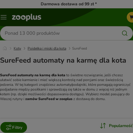
Darmowa dostawa od 99 zł *
Menu
Szukaj
produktów
Koty
Poidełka i miski dla kota
SureFeed
SureFeed automaty na karmę dla kota
SureFeed automaty na karmę dla kota
 to świetne rozwiązanie, jeśli chcesz 
ułatwić sobie karmienie i mieć większą kontrolę nad porcjami oraz świeżością 
jedzenia. W tej kategorii znajdziesz automaty/podajniki, które pomagają ograniczyć 
podjadanie między posiłkami i sprawdzają się także w domu z więcej niż jednym 
kotem (np. dzięki możliwości dopasowania dostępu). Wybierz model pasujący do 
Waszej rutyny i 
zamów SureFeed w zooplus
 z dostawą do domu.
Popularność
Filtry