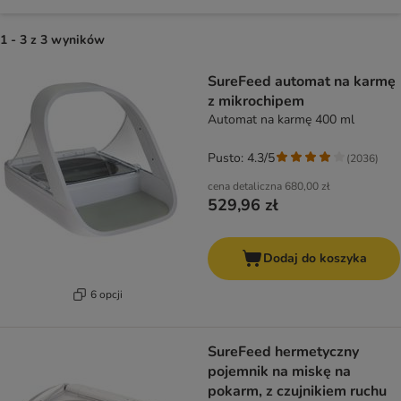
1 - 3 z 3 wyników
product items have been changed
SureFeed automat na karmę
z mikrochipem
Automat na karmę 400 ml
Pusto: 4.3/5
(
2036
)
cena detaliczna
680,00 zł
529,96 zł
Dodaj do koszyka
6 opcji
SureFeed hermetyczny
pojemnik na miskę na
pokarm, z czujnikiem ruchu