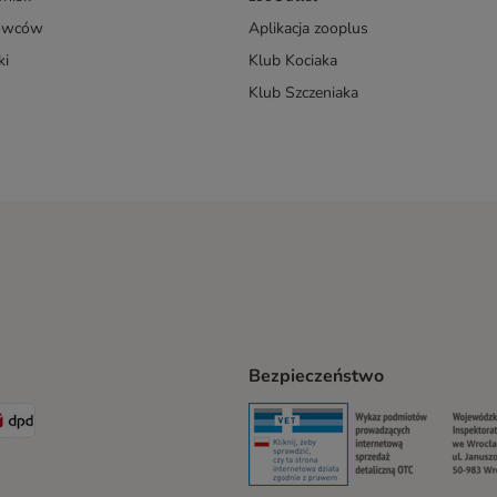
dowców
Aplikacja zooplus
ki
Klub Kociaka
Klub Szczeniaka
Bezpieczeństwo
t® Shipping Method
LEN Paczka Shipping Method
DPD Shipping Method
Security
Securit