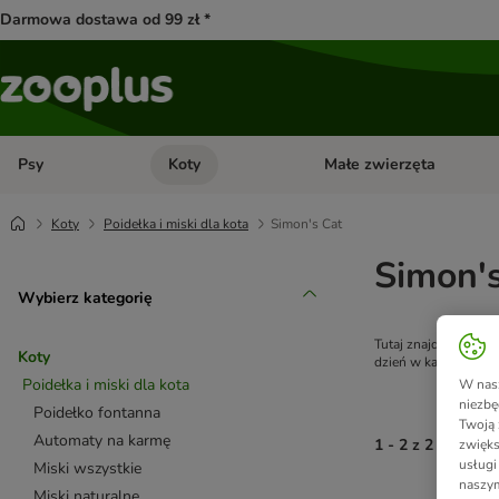
Darmowa dostawa od 99 zł *
Psy
Koty
Małe zwierzęta
Otwórz menu kategorii: Psy
Otwórz menu kategorii: Kot
Koty
Poidełka i miski dla kota
Simon's Cat
Simon's
Wybierz kategorię
Tutaj znajdziesz pra
Koty
dzień w każdym koci
Poidełka i miski dla kota
W nasz
niezbę
Poidełko fontanna
Twoją 
Automaty na karmę
1 - 2 z 2 wynikó
zwięks
usługi
Miski wszystkie
naszym
Miski naturalne
product items ha