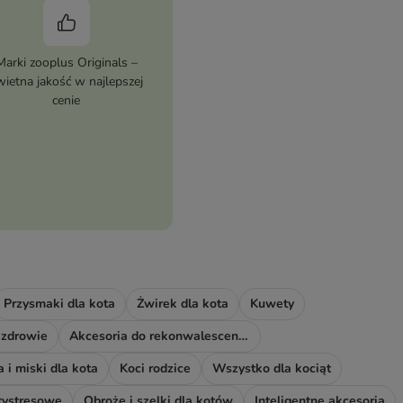
Marki zooplus Originals –
wietna jakość w najlepszej
cenie
Przysmaki dla kota
Żwirek dla kota
Kuwety
 zdrowie
Akcesoria do rekonwalescencji
 i miski dla kota
Koci rodzice
Wszystko dla kociąt
tystresowe
Obroże i szelki dla kotów
Inteligentne akcesoria