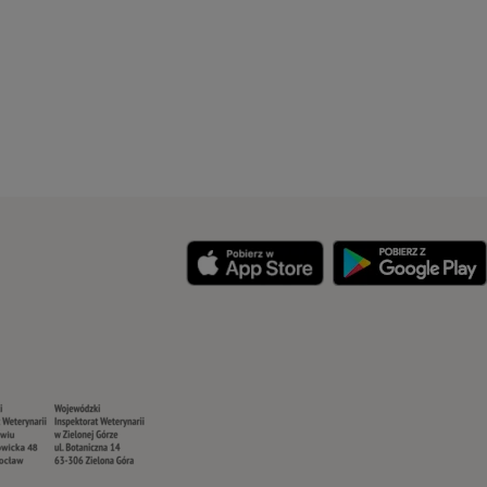
y
Security
Security