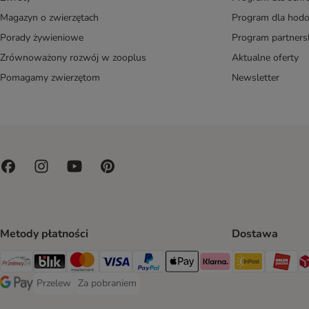
Magazyn o zwierzętach
Program dla ho
Porady żywieniowe
Program partners
Zrównoważony rozwój w zooplus
Aktualne oferty
Pomagamy zwierzętom
Newsletter
Metody płatności
Dostawa
Paczkoma
OR
Przelewy24 Payment Method
Blik Payment Method
MasterCard Payment Method
Visa Payment Method
PayPal Payment Method
Apple Pay Payment Method
Klarna Payment Method
Przelew
Za pobraniem
Przelew Payment Method
Za pobraniem Payment Method
Google Pay Payment Method