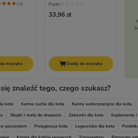
Pusto
(
18
)
33,96 zł
ś
 do koszyka
Dodaj do koszyka
 się znaleźć tego, czego szukasz?
la kota
Karma sucha dla kota
Karmy weterynaryjne dla kota
ta
Słupki i maty do drapania
Zabawki dla kota
Suplementy i
ciw pasożytom
Pielęgnacja kota
Legowiska dla kota
Poidełka
iorów
Karma dla kotów rasowych
Transportery
Preparaty an