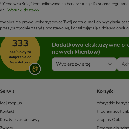
*"Cena wcześniej" komunikowana na banerze = najniższa cena regularna 
dni.
Warunki dostawy
zooplus ma prawo wykorzystywać Twój adres e-mail do wysyłania bezpo
przesyłu zgodnie z taryfą podstawową, kontaktując się z działem obsługi
333
Dodatkowo ekskluzywne ofer
nowych klientów)
zooPunkty za
dołączenie do
Newslettera
Wybierz zwierzę
Serwis
Korzyści
Mój zooplus
Wszystkie korzyśc
Kontakt
Program zooPunk
Koszty i czas dostawy
zooplus Club
Zwroty
Program dla schr