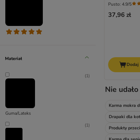
Pusto: 4.9/5
37,96 zł
Materiał
Dodaj
(
1
)
Nie udało
Karma mokra d
Guma/Lateks
Drapaki dla ko
(
1
)
Produkty prze
Karma dla sen