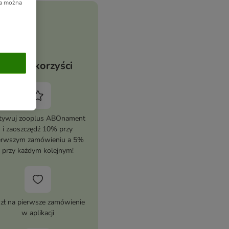
ia można
Twoje korzyści
tywuj zooplus ABOnament
i zaoszczędź 10% przy
erwszym zamówieniu a 5%
przy każdym kolejnym!
 zł na pierwsze zamówienie
w aplikacji