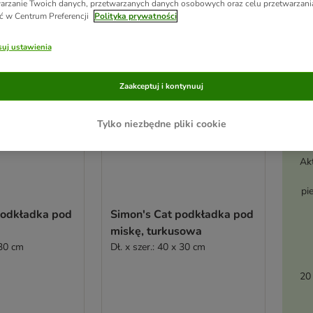
arzanie Twoich danych, przetwarzanych danych osobowych oraz celu przetwarzan
ć w Centrum Preferencji
Polityka prywatności
uj ustawienia
Zaakceptuj i kontynuuj
Tylko niezbędne pliki cookie
Ak
pi
podkładka pod
Simon's Cat podkładka pod
miskę, turkusowa
 30 cm
Dł. x szer.: 40 x 30 cm
20