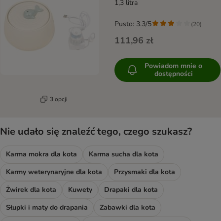
1,3 litra
Pusto: 3.3/5
(
20
)
111,96 zł
Powiadom mnie o
dostępności
3 opcji
Nie udało się znaleźć tego, czego szukasz?
Karma mokra dla kota
Karma sucha dla kota
Karmy weterynaryjne dla kota
Przysmaki dla kota
Żwirek dla kota
Kuwety
Drapaki dla kota
Słupki i maty do drapania
Zabawki dla kota