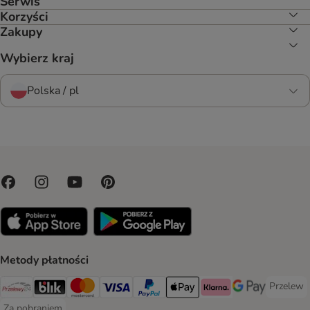
Serwis
Korzyści
Zakupy
Wybierz kraj
Polska / pl
Metody płatności
Przelew
Przelew 
Przelewy24 Payment Method
Blik Payment Method
MasterCard Payment Method
Visa Payment Method
PayPal Payment Method
Apple Pay Payment Method
Klarna Payment Method
Google Pay Paym
Za pobraniem