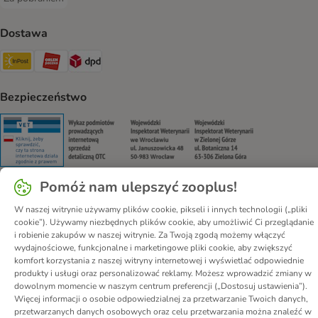
Za pobraniem Payment Method
Dostawa
Paczkomat® Shipping Method
ORLEN Paczka Shipping Method
DPD Shipping Method
Bezpieczeństwo
Security
Security
Security
Security
Pomóż nam ulepszyć zooplus!
W naszej witrynie używamy plików cookie, pikseli i innych technologii („pliki
O nas
Kariera - Kraków
Kariera - Wrocław
cookie”). Używamy niezbędnych plików cookie, aby umożliwić Ci przeglądanie
Regulamin sklepu
Polityka prywatności
Impressum
i robienie zakupów w naszej witrynie. Za Twoją zgodą możemy włączyć
wydajnościowe, funkcjonalne i marketingowe pliki cookie, aby zwiększyć
Corporate Website
Formularz odstąpienia od umowy
Kontakt
komfort korzystania z naszej witryny internetowej i wyświetlać odpowiednie
Informacje o przesyłce
Metody płatności
Program partnerski
produkty i usługi oraz personalizować reklamy. Możesz wprowadzić zmiany w
dowolnym momencie w naszym centrum preferencji („Dostosuj ustawienia”).
Korzyści
DSA
Oświadczenie o dostępności
Więcej informacji o osobie odpowiedzialnej za przetwarzanie Twoich danych,
przetwarzanych danych osobowych oraz celu przetwarzania można znaleźć w