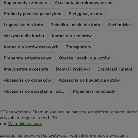
Suplementy i zdrowie
Akcesoria do rekonwalescencji
Produkty przeciw pasożytom
Pielęgnacja kota
Legowiska dla kota
Poidełka i miski dla kota
Koci rodzice
Wszystko dla kociąt
Karma dla seniorów
Karma dla kotów rasowych
Transportery
Preparaty antystresowe
Obroże i szelki dla kotów
Inteligentne akcesoria
Domki i kryjówki
Drzwiczki i siatki
Akcesoria do drapaków
Akcesoria do kuwet dla kotów
Akcesoria do sprzątania i odświeżacze
Pojemniki na odpady
*"Cena wcześniej" komunikowana na banerze = najniższa cena regularna
artykułu w ciągu ostatnich 30
dni.
Warunki dostawy
zooplus ma prawo wykorzystywać Twój adres e-mail do wysyłania