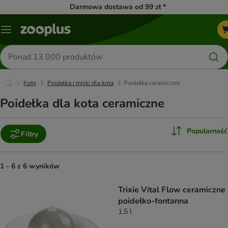
Darmowa dostawa od 99 zł *
Menu
Szukaj
produktów
Koty
Poidełka i miski dla kota
Poidełka ceramiczne
Poidełka dla kota ceramiczne
Popularność
Filtry
1 - 6 z 6 wyników
product items have been changed
Trixie Vital Flow ceramiczne
poidełko-fontanna
1,5 l