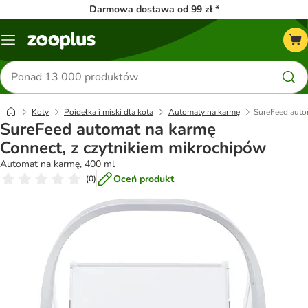
Darmowa dostawa od 99 zł *
Menu
Szukaj
produktów
Koty
Poidełka i miski dla kota
Automaty na karmę
SureFeed auto
SureFeed automat na karmę
Connect, z czytnikiem mikrochipów
Automat na karmę, 400 ml
Oceń produkt
(
0
)