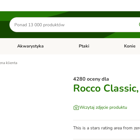
Szukaj
produktów
Akwarystyka
Ptaki
Konie
y
Otwórz menu kategorii: Małe zwierzęta
Otwórz menu kategorii: Akwaryst
Otwórz men
na klienta
4280 oceny dla
Rocco Classic,
Wczytaj zdjęcie produktu
This is a stars rating area from zer