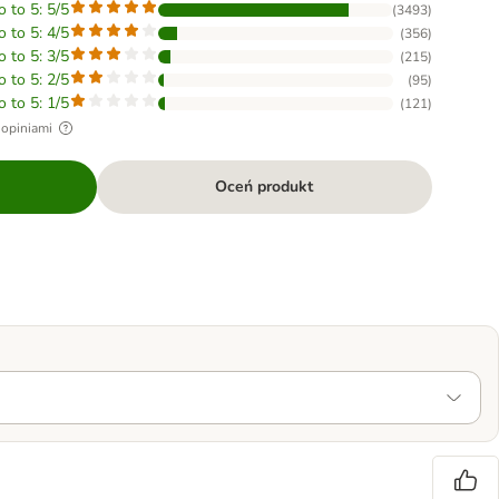
o to 5: 5/5
(
3493
)
o to 5: 4/5
(
356
)
o to 5: 3/5
(
215
)
o to 5: 2/5
(
95
)
o to 5: 1/5
(
121
)
 opiniami
Oceń produkt