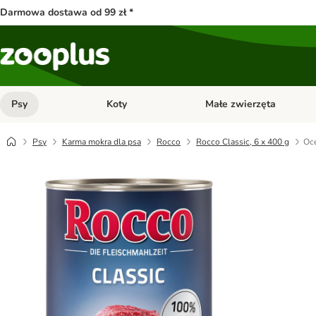
Darmowa dostawa od 99 zł *
Psy
Koty
Małe zwierzęta
Otwórz menu kategorii: Psy
Otwórz menu kategorii: Kot
Psy
Karma mokra dla psa
Rocco
Rocco Classic, 6 x 400 g
Oce