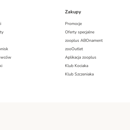
Zakupy
i
Promocje
ty
Oferty specjalne
zooplus ABOnament
onisk
zooOutlet
dowców
Aplikacja zooplus
ki
Klub Kociaka
Klub Szczeniaka