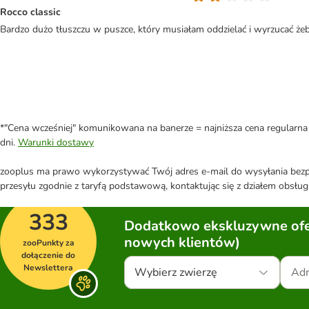
Rocco classic
Bardzo dużo tłuszczu w puszce, który musiałam oddzielać i wyrzucać żeby
*"Cena wcześniej" komunikowana na banerze = najniższa cena regularna 
dni.
Warunki dostawy
zooplus ma prawo wykorzystywać Twój adres e-mail do wysyłania bezpo
przesyłu zgodnie z taryfą podstawową, kontaktując się z działem obsługi
333
Dodatkowo ekskluzywne ofer
nowych klientów)
zooPunkty za
dołączenie do
Newslettera
Wybierz zwierzę