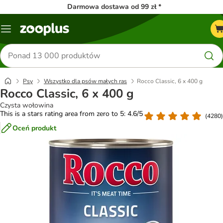
Darmowa dostawa od 99 zł *
Menu
Szukaj
produktów
Psy
Wszystko dla psów małych ras
Rocco Classic, 6 x 400 g
Rocco Classic, 6 x 400 g
Czysta wołowina
This is a stars rating area from zero to 5: 4.6/5
(
4280
)
Oceń produkt