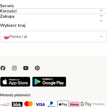
Serwis
Korzyści
Zakupy
Wybierz kraj
Polska / pl
Metody płatności
Przelew
Przelew 
Przelewy24 Payment Method
Blik Payment Method
MasterCard Payment Method
Visa Payment Method
PayPal Payment Method
Apple Pay Payment Method
Klarna Payment Method
Google Pay Paym