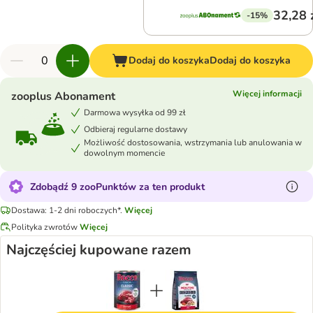
32,28 
-15%
Dodaj do koszyka
Dodaj do koszyka
Więcej informacji
zooplus Abonament
Darmowa wysyłka od 99 zł
Odbieraj regularne dostawy
Możliwość dostosowania, wstrzymania lub anulowania w
dowolnym momencie
Zdobądź 9 zooPunktów za ten produkt
Dostawa: 1-2 dni roboczych*.
Więcej
Polityka zwrotów
Więcej
Najczęściej kupowane razem