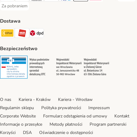
Za pobraniem
Za pobraniem Payment Method
Dostawa
Paczkomat® Shipping Method
ORLEN Paczka Shipping Method
DPD Shipping Method
Bezpieczeństwo
Security
Security
Security
Security
O nas
Kariera - Kraków
Kariera - Wrocław
Regulamin sklepu
Polityka prywatności
Impressum
Corporate Website
Formularz odstąpienia od umowy
Kontakt
Informacje o przesyłce
Metody płatności
Program partnerski
Korzyści
DSA
Oświadczenie o dostępności