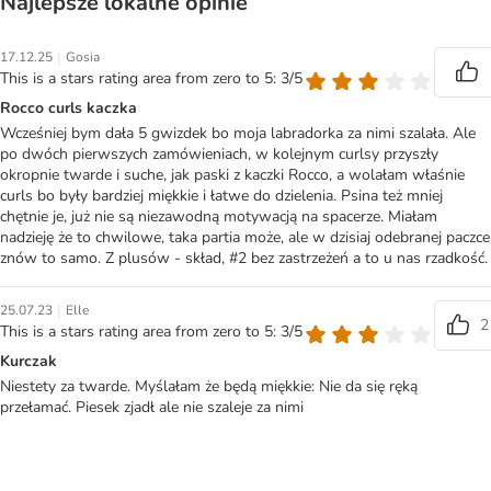
Najlepsze lokalne opinie
|
17.12.25
Gosia
This is a stars rating area from zero to 5: 3/5
Rocco curls kaczka
Wcześniej bym dała 5 gwizdek bo moja labradorka za nimi szalała. Ale
po dwóch pierwszych zamówieniach, w kolejnym curlsy przyszły
okropnie twarde i suche, jak paski z kaczki Rocco, a wolałam właśnie
curls bo były bardziej miękkie i łatwe do dzielenia. Psina też mniej
chętnie je, już nie są niezawodną motywacją na spacerze. Miałam
nadzieję że to chwilowe, taka partia może, ale w dzisiaj odebranej paczce
znów to samo. Z plusów - skład, #2 bez zastrzeżeń a to u nas rzadkość.
|
25.07.23
Elle
2
This is a stars rating area from zero to 5: 3/5
Kurczak
Niestety za twarde. Myślałam że będą miękkie: Nie da się ręką
przełamać. Piesek zjadł ale nie szaleje za nimi