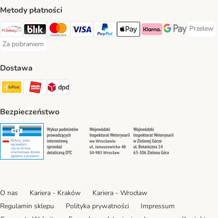
Metody płatności
Przelew
Przelew 
Przelewy24 Payment Method
Blik Payment Method
MasterCard Payment Method
Visa Payment Method
PayPal Payment Method
Apple Pay Payment Method
Klarna Payment Method
Google Pay Paym
Za pobraniem
Za pobraniem Payment Method
Dostawa
Paczkomat® Shipping Method
ORLEN Paczka Shipping Method
DPD Shipping Method
Bezpieczeństwo
Security
Security
Security
Security
O nas
Kariera - Kraków
Kariera - Wrocław
Regulamin sklepu
Polityka prywatności
Impressum