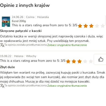
Opinie z innych krajów
|
|
24.06.26
Corina
Holandia
Eend 200g
This is a stars rating area from zero to 5: 3/5
Skręcone patyczki z kaczki
Ostatnio kaczka w wersji skręconej jest naprawdę szeroka i duża, więc
w opakowaniu jest mniej sztuk. Psy uwielbiają ten przysmak.
Ta opinia została przetłumaczona.
Zobacz oryginalne tłumaczenie
|
|
15.06.22
Helena
Włochy
This is a stars rating area from zero to 5: 3/5
Zbyt duże
Wzięłam ten wariant na próbę, zazwyczaj kupuję paski z kurczaka. Smak
jej odpowiada (to wciąż ten sam kurczak), ale rozmiar jest zbyt duży dla
mojej chihuahua. Muszę je dla niej dzielić na mniejsze kawałki.
Ta opinia została przetłumaczona.
Zobacz oryginalne tłumaczenie