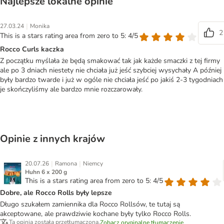
Najlepsze lokalne opinie
|
27.03.24
Monika
2
This is a stars rating area from zero to 5: 4/5
Rocco Curls kaczka
Z początku myślała że będą smakować tak jak każde smaczki z tej firmy
ale po 3 dniach niestety nie chciała już jeść szybciej wysychały A później
były bardzo twarde i już w ogóle nie chciała jeść po jakiś 2-3 tygodniach
je skończyliśmy ale bardzo mnie rozczarowały.
Opinie z innych krajów
|
|
20.07.26
Ramona
Niemcy
Huhn 6 x 200 g
This is a stars rating area from zero to 5: 4/5
Dobre, ale Rocco Rolls były lepsze
Długo szukałem zamiennika dla Rocco Rollsów, te tutaj są
akceptowane, ale prawdziwie kochane były tylko Rocco Rolls.
Ta opinia została przetłumaczona.
Zobacz oryginalne tłumaczenie