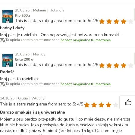
|
|
25.03.26
Melanie
Holandia
Kip 200g
This is a stars rating area from zero to 5: 4/5
Ładny i duży
Mój pies je uwielbia... Ona naprawdę jest potworem na kurczaki...
Ta opinia została przetłumaczona.
Zobacz oryginalne tłumaczenie
|
25.03.26
Niemcy
Ente 200 g
This is a stars rating area from zero to 5: 4/5
Radość
Mój pies to uwielbia.
Ta opinia została przetłumaczona.
Zobacz oryginalne tłumaczenie
|
|
14.10.25
Giulia
Włochy
This is a stars rating area from zero to 5: 4/5
Bardzo smakują i są uniwersalne
Mojemu psu bardzo przypadły do gustu i, co mnie cieszy, nie śmierdzą
i/lub nie brudzą. Jako przekąska do żucia właściwie znikają w krótkim
czasie, nie dłużej niż w 5 minut (średni pies 15 kg). Czasami tnę je