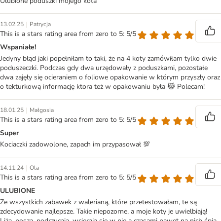
Ulubione poduszki mojego kota
|
13.02.25
Patrycja
This is a stars rating area from zero to 5: 5/5
Wspaniałe!
Jedyny błąd jaki popełniłam to taki, że na 4 koty zamówiłam tylko dwie
poduszeczki. Podczas gdy dwa urzędowały z poduszkami, pozostałe
dwa zajęły się ocieraniem o foliowe opakowanie w którym przyszły oraz
o tekturkową informację ktora też w opakowaniu była 😹 Polecam!
|
18.01.25
Małgosia
This is a stars rating area from zero to 5: 5/5
Super
Kociaczki zadowolone, zapach im przypasował 💯
|
14.11.24
Ola
This is a stars rating area from zero to 5: 5/5
ULUBIONE
Ze wszystkich zabawek z walerianą, które przetestowałam, te są
zdecydowanie najlepsze. Takie niepozorne, a moje koty je uwielbiają!
Liżą, noszą, podrzucają, wcierają się w nie a czasami nawet na nich śpią.