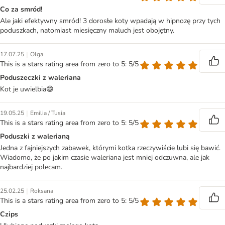
Co za smród!
Ale jaki efektywny smród! 3 dorosłe koty wpadają w hipnozę przy tych
poduszkach, natomiast miesięczny maluch jest obojętny.
|
17.07.25
Olga
This is a stars rating area from zero to 5: 5/5
Poduszeczki z waleriana
Kot je uwielbia😄
|
19.05.25
Emilia / Tusia
This is a stars rating area from zero to 5: 5/5
Poduszki z walerianą
Jedna z fajniejszych zabawek, którymi kotka rzeczywiście lubi się bawić.
Wiadomo, że po jakim czasie waleriana jest mniej odczuwna, ale jak
najbardziej polecam.
|
25.02.25
Roksana
This is a stars rating area from zero to 5: 5/5
Czips