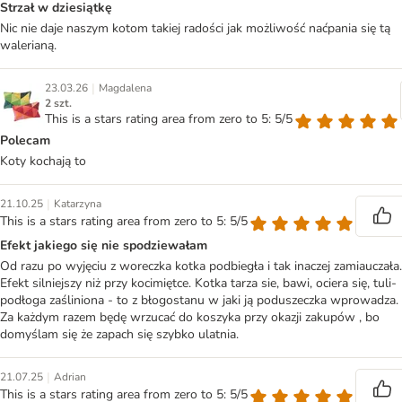
Strzał w dziesiątkę
Nic nie daje naszym kotom takiej radości jak możliwość naćpania się tą
walerianą.
|
23.03.26
Magdalena
2 szt.
This is a stars rating area from zero to 5: 5/5
Polecam
Koty kochają to
|
21.10.25
Katarzyna
This is a stars rating area from zero to 5: 5/5
Efekt jakiego się nie spodziewałam
Od razu po wyjęciu z woreczka kotka podbiegła i tak inaczej zamiauczała.
Efekt silniejszy niż przy kocimiętce. Kotka tarza sie, bawi, ociera się, tuli-
podłoga zaśliniona - to z błogostanu w jaki ją poduszeczka wprowadza.
Za każdym razem będę wrzucać do koszyka przy okazji zakupów , bo
domyślam się że zapach się szybko ulatnia.
|
21.07.25
Adrian
This is a stars rating area from zero to 5: 5/5