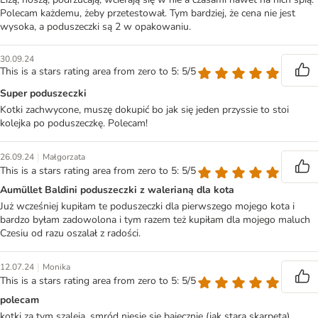
Polecam każdemu, żeby przetestował. Tym bardziej, że cena nie jest
wysoka, a poduszeczki są 2 w opakowaniu.
30.09.24
This is a stars rating area from zero to 5: 5/5
Super poduszeczki
Kotki zachwycone, muszę dokupić bo jak się jeden przyssie to stoi
kolejka po poduszeczkę. Polecam!
|
26.09.24
Małgorzata
This is a stars rating area from zero to 5: 5/5
Aumüllet Baldini poduszeczki z walerianą dla kota
Już wcześniej kupiłam te poduszeczki dla pierwszego mojego kota i
bardzo byłam zadowolona i tym razem też kupiłam dla mojego maluch
Czesiu od razu oszalał z radości.
|
12.07.24
Monika
This is a stars rating area from zero to 5: 5/5
polecam
kotki za tym szaleją, smród niesie się bajecznie (jak stara skarpeta)