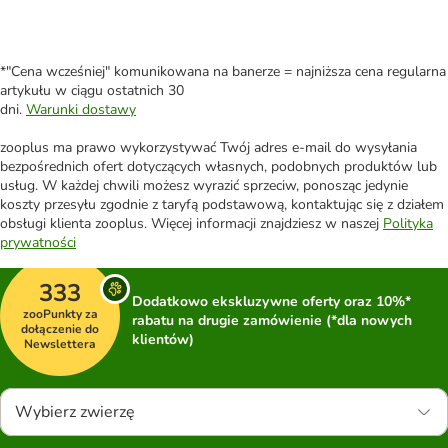
*"Cena wcześniej" komunikowana na banerze = najniższa cena regularna
artykułu w ciągu ostatnich 30
dni.
Warunki dostawy
zooplus ma prawo wykorzystywać Twój adres e-mail do wysyłania
bezpośrednich ofert dotyczących własnych, podobnych produktów lub
usług. W każdej chwili możesz wyrazić sprzeciw, ponosząc jedynie
koszty przesyłu zgodnie z taryfą podstawową, kontaktując się z działem
obsługi klienta zooplus. Więcej informacji znajdziesz w naszej
Polityka
prywatności
333
Dodatkowo ekskluzywne oferty oraz 10%*
zooPunkty za
rabatu na drugie zamówienie (*dla nowych
dołączenie do
klientów)
Newslettera
Wybierz zwierzę