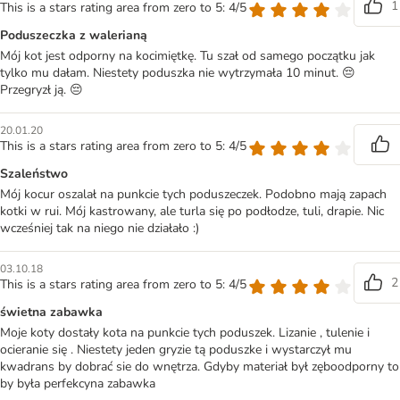
1
This is a stars rating area from zero to 5: 4/5
Poduszeczka z walerianą
Mój kot jest odporny na kocimiętkę. Tu szał od samego początku jak
tylko mu dałam. Niestety poduszka nie wytrzymała 10 minut. 😔
Przegryzł ją. 😔
20.01.20
This is a stars rating area from zero to 5: 4/5
Szaleństwo
Mój kocur oszalał na punkcie tych poduszeczek. Podobno mają zapach
kotki w rui. Mój kastrowany, ale turla się po podłodze, tuli, drapie. Nic
wcześniej tak na niego nie działało :)
03.10.18
2
This is a stars rating area from zero to 5: 4/5
świetna zabawka
Moje koty dostały kota na punkcie tych poduszek. Lizanie , tulenie i
ocieranie się . Niestety jeden gryzie tą poduszke i wystarczył mu
kwadrans by dobrać sie do wnętrza. Gdyby materiał był zęboodporny to
by była perfekcyna zabawka