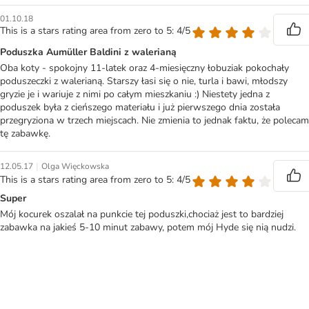
01.10.18
This is a stars rating area from zero to 5: 4/5
Poduszka Aumüller Baldini z walerianą
Oba koty - spokojny 11-latek oraz 4-miesięczny łobuziak pokochały
poduszeczki z walerianą. Starszy łasi się o nie, turla i bawi, młodszy
gryzie je i wariuje z nimi po całym mieszkaniu :) Niestety jedna z
poduszek była z cieńszego materiału i już pierwszego dnia została
przegryziona w trzech miejscach. Nie zmienia to jednak faktu, że polecam
tę zabawkę.
|
12.05.17
Olga Więckowska
This is a stars rating area from zero to 5: 4/5
Super
Mój kocurek oszalał na punkcie tej poduszki,chociaż jest to bardziej
zabawka na jakieś 5-10 minut zabawy, potem mój Hyde się nią nudzi.