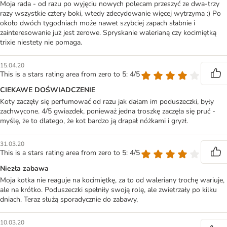
Moja rada - od razu po wyjęciu nowych polecam przeszyć ze dwa-trzy
razy wszystkie cztery boki, wtedy zdecydowanie więcej wytrzyma :) Po
około dwóch tygodniach może nawet szybciej zapach słabnie i
zainteresowanie już jest zerowe. Spryskanie walerianą czy kocimiętką
trixie niestety nie pomaga.
15.04.20
This is a stars rating area from zero to 5: 4/5
CIEKAWE DOŚWIADCZENIE
Koty zaczęły się perfumować od razu jak dałam im poduszeczki, były
zachwycone. 4/5 gwiazdek, ponieważ jedna troszkę zaczęła się pruć -
myślę, że to dlatego, że kot bardzo ją drapał nóżkami i gryzł.
31.03.20
This is a stars rating area from zero to 5: 4/5
Niezła zabawa
Moja kotka nie reaguje na kocimiętkę, za to od waleriany trochę wariuje,
ale na krótko. Poduszeczki spełniły swoją rolę, ale zwietrzały po kilku
dniach. Teraz służą sporadycznie do zabawy,
10.03.20