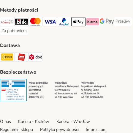
Metody płatności
Przelew
Przelew 
Przelewy24 Payment Method
Blik Payment Method
MasterCard Payment Method
Visa Payment Method
PayPal Payment Method
Apple Pay Payment Method
Klarna Payment Method
Google Pay Paym
Za pobraniem
Za pobraniem Payment Method
Dostawa
Paczkomat® Shipping Method
ORLEN Paczka Shipping Method
DPD Shipping Method
Bezpieczeństwo
Security
Security
Security
Security
O nas
Kariera - Kraków
Kariera - Wrocław
Regulamin sklepu
Polityka prywatności
Impressum