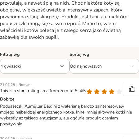
przytulają, a nawet śpią na nich. Choć niektóre koty są
obojętne, większość uwielbia intensywny zapach, który
przypomina starą skarpetę. Produkt jest tani, ale niektóre
poduszeczki mogą się łatwo rozpruć. Mimo to, wielu
właścicieli kotów poleca je z całego serca jako świetną
zabawkę dla swoich pupili.
Filtruj wg
Sortuj wg
|
21.07.25
Roman
This is a stars rating area from zero to 5: 4/5
Dobrze
Poduszeczki Aumüller Baldini z walerianą bardzo zainteresowały
mojego najbardziej energicznego kotka. Inne, mniej aktywne kotki nie
wykazały aż takiego entuzjazmu, ale ogólnie produkt oceniam
pozytywnie
|
20.07.25
vanessa