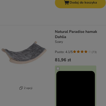
Dodaj do koszyka
Natural Paradise hamak
Dahlia
Szary
Pusto: 4.1/5
(
73
)
81,96 zł
2 opcji