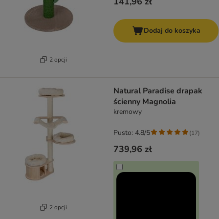
141,96 zł
Dodaj do koszyka
2 opcji
Natural Paradise drapak
ścienny Magnolia
kremowy
Pusto: 4.8/5
(
17
)
739,96 zł
2 opcji