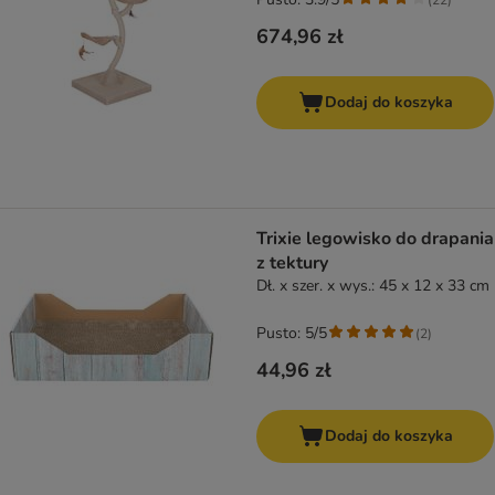
674,96 zł
Dodaj do koszyka
Trixie legowisko do drapania
z tektury
Dł. x szer. x wys.: 45 x 12 x 33 cm
Pusto: 5/5
(
2
)
44,96 zł
Dodaj do koszyka