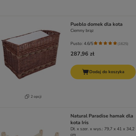
Pueblo domek dla kota
Ciemny brąz
Pusto: 4.6/5
(
1625
)
287,96 zł
Dodaj do koszyka
2 opcji
Natural Paradise hamak dla
kota Iris
Dł. x szer. x wys.: 79,7 x 41 x 34,2
cm