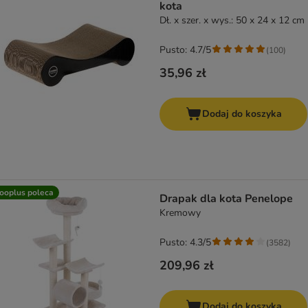
kota
Dł. x szer. x wys.: 50 x 24 x 12 cm
Pusto: 4.7/5
(
100
)
35,96 zł
Dodaj do koszyka
ooplus poleca
Drapak dla kota Penelope
Kremowy
Pusto: 4.3/5
(
3582
)
209,96 zł
Dodaj do koszyka