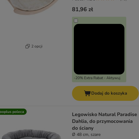
81,96 zł
2 opcji
-20% Extra Rabat - Aktywuj
Dodaj do koszyka
ooplus poleca
Legowisko Natural Paradise
Dahlia, do przymocowania
do ściany
Ø 48 cm, szare