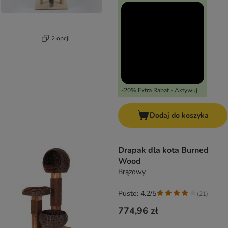
2 opcji
-20% Extra Rabat - Aktywuj
Dodaj do koszyka
Drapak dla kota Burned
Wood
Brązowy
Pusto: 4.2/5
(
21
)
774,96 zł