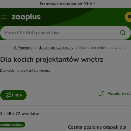
Darmowa dostawa od 99 zł *
Menu
Szukaj
produktów
% Promocje
🎄 Jarmark świąteczny
Dla kocich projektantów wnętrz
Dla kocich projektantów wnętrz
Dla kocich projektantów wnętrz
Popularność
Filtry
1 - 48 z 77 wyników
product items have been changed
ooplus poleca
Cosma poziomy drapak dla