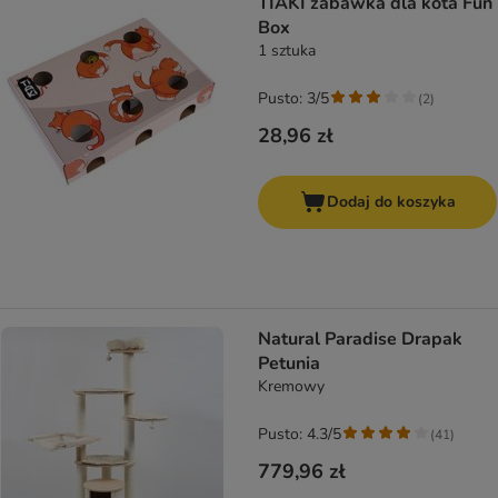
TIAKI zabawka dla kota Fun
Box
1 sztuka
Pusto: 3/5
(
2
)
28,96 zł
Dodaj do koszyka
Natural Paradise Drapak
Petunia
Kremowy
Pusto: 4.3/5
(
41
)
779,96 zł