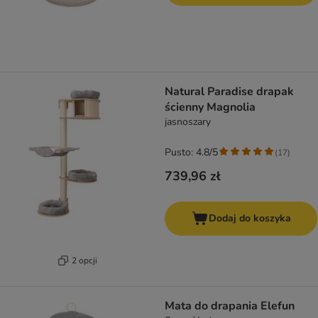
Natural Paradise drapak
ścienny Magnolia
jasnoszary
Pusto: 4.8/5
(
17
)
739,96 zł
Dodaj do koszyka
2 opcji
Mata do drapania Elefun