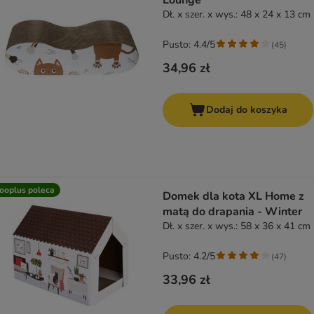
Lounge
Dł. x szer. x wys.: 48 x 24 x 13 cm
Pusto: 4.4/5
(
45
)
34,96 zł
Dodaj do koszyka
ooplus poleca
Domek dla kota XL Home z
matą do drapania - Winter
Dł. x szer. x wys.: 58 x 36 x 41 cm
Pusto: 4.2/5
(
47
)
33,96 zł