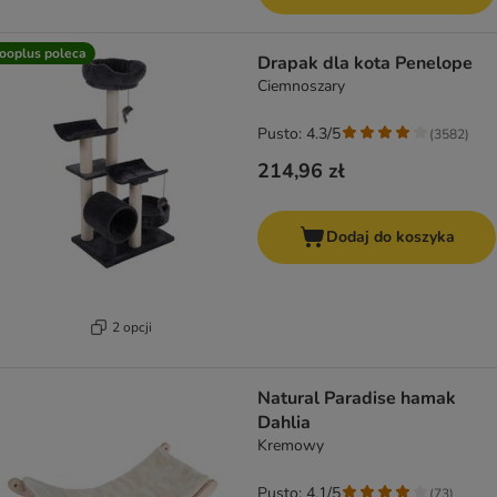
ooplus poleca
Drapak dla kota Penelope
Ciemnoszary
Pusto: 4.3/5
(
3582
)
214,96 zł
Dodaj do koszyka
2 opcji
Natural Paradise hamak
Dahlia
Kremowy
Pusto: 4.1/5
(
73
)