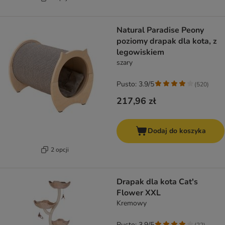
Natural Paradise Peony
poziomy drapak dla kota, z
legowiskiem
szary
Pusto: 3.9/5
(
520
)
217,96 zł
Dodaj do koszyka
2 opcji
Drapak dla kota Cat's
Flower XXL
Kremowy
Pusto: 3.9/5
(
22
)