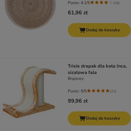
Pusto: 4.1/5
(
19
)
61,96 zł
Dodaj do koszyka
Trixie drapak dla kota Inca,
sizalowa fala
Brązowy
Pusto: 5/5
(
21
)
99,96 zł
Dodaj do koszyka