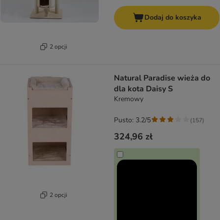
Dodaj do koszyka
2 opcji
Natural Paradise wieża do
dla kota Daisy S
Kremowy
Pusto: 3.2/5
(
157
)
324,96 zł
2 opcji