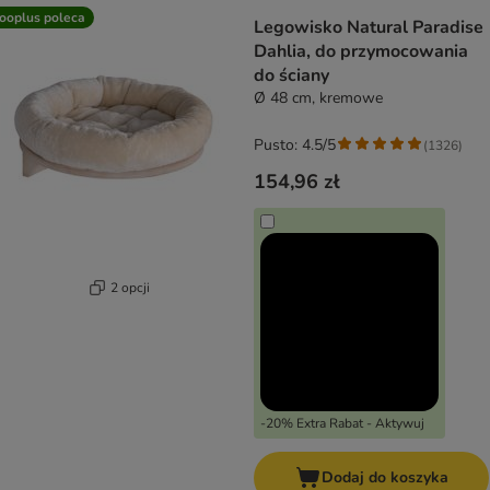
ooplus poleca
Legowisko Natural Paradise
Dahlia, do przymocowania
do ściany
Ø 48 cm, kremowe
Pusto: 4.5/5
(
1326
)
154,96 zł
2 opcji
-20% Extra Rabat - Aktywuj
Dodaj do koszyka