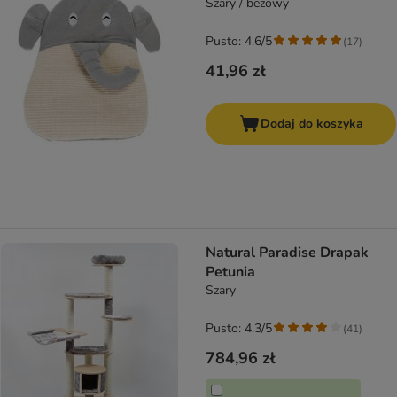
Szary / beżowy
Pusto: 4.6/5
(
17
)
41,96 zł
Dodaj do koszyka
Natural Paradise Drapak
Petunia
Szary
Pusto: 4.3/5
(
41
)
784,96 zł