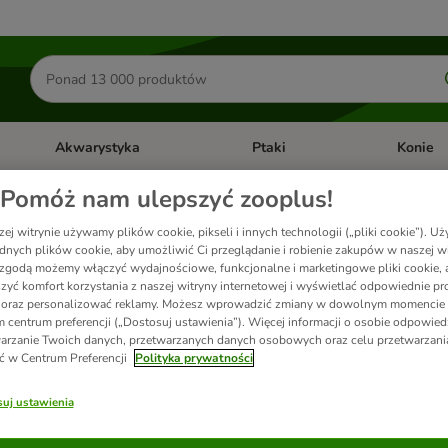
Szukaj
produktów
Akwarystyka
Ptaki
Konie
y
Otwórz menu kategorii: Małe zwierzęta
Otwórz menu kategorii: Akwaryst
Otwórz men
Pomóż nam ulepszyć zooplus!
ej witrynie używamy plików cookie, pikseli i innych technologii („pliki cookie”). 
dnych plików cookie, aby umożliwić Ci przeglądanie i robienie zakupów w naszej wi
zgodą możemy włączyć wydajnościowe, funkcjonalne i marketingowe pliki cookie, 
zyć komfort korzystania z naszej witryny internetowej i wyświetlać odpowiednie pro
 szybciej, niż się spodziewasz 🎅🏻. Zaskocz swojego pupila w Adwencie codzienni
 oraz personalizować reklamy. Możesz wprowadzić zmiany w dowolnym momencie
zień Twojemu ulubieńcowi.
 centrum preferencji („Dostosuj ustawienia”). Więcej informacji o osobie odpowiedz
arzanie Twoich danych, przetwarzanych danych osobowych oraz celu przetwarzan
ć w Centrum Preferencji
Polityka prywatności
w
uj ustawienia
ve been changed