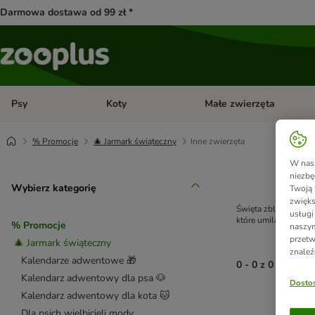
Darmowa dostawa od 99 zł *
Psy
Koty
Małe zwierzęta
Otwórz menu kategorii: Psy
Otwórz menu kategorii: Kot
% Promocje
🎄 Jarmark świąteczny
Inne zwierzęta
W nasz
niezbę
Wybierz kategorię
Twoją 
zwięks
Święta zbliżają się
usługi
które umilą każdy d
% Promocje
naszym
przetw
🎄 Jarmark świąteczny
znaleź
Kalendarze adwentowe 🎁
0 - 0 z 0 wynikó
Kalendarz adwentowy dla psa 🐶
Dostos
Kalendarz adwentowy dla kota 🐱
product items ha
Dla psich wielbicieli mody