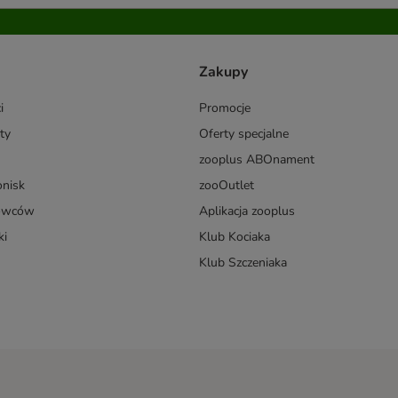
Zakupy
i
Promocje
ty
Oferty specjalne
zooplus ABOnament
onisk
zooOutlet
dowców
Aplikacja zooplus
ki
Klub Kociaka
Klub Szczeniaka