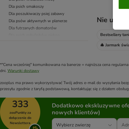
Dla psich smakoszy
Dla poszukiwaczy psiej zabawy
Nie udało
Dla psów aktywnych w plenerze
Dla futrzanych domatorów
Bestsellery tani
Dla psich miłośników piękna
Dla kocich smakoszy
🎄 Jarmark świ
Dla poszukiwaczy kociej zabawy
Dla futrzanych domatorów
Dla kocich miłośników piękna
*"Cena wcześniej" komunikowana na banerze = najniższa cena regularna 
dni.
Warunki dostawy
Dla kocich projektantów wnętrz
Inne zwierzęta
zooplus ma prawo wykorzystywać Twój adres e-mail do wysyłania bezpo
przesyłu zgodnie z taryfą podstawową, kontaktując się z działem obsługi
333
Dodatkowo ekskluzywne ofer
nowych klientów)
zooPunkty za
dołączenie do
Newslettera
Wybierz zwierzę