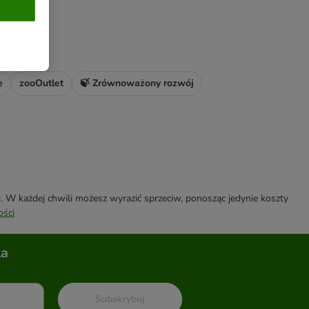
e
zooOutlet
🍃 Zrównoważony rozwój
W każdej chwili możesz wyrazić sprzeciw, ponosząc jedynie koszty
ości
la
Subskrybuj