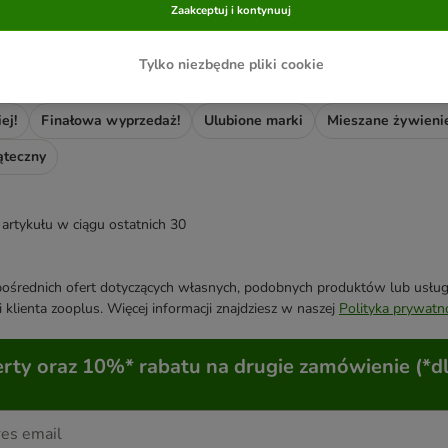
Zaakceptuj i kontynuuj
 się znaleźć tego, czego szukasz?
Tylko niezbędne pliki cookie
ej!
Finałowa wyprzedaż!
Ulubione marki
Mieszane żywieni
ąteczny
artykułu w ciągu ostatnich 30
średnich ofert dotyczących własnych, podobnych produktów lub usług. 
 klienta zooplus. Więcej informacji znajdziesz w naszej
Polityka prywatn
ty oraz 10%* rabatu na drugie zamówienie (*d