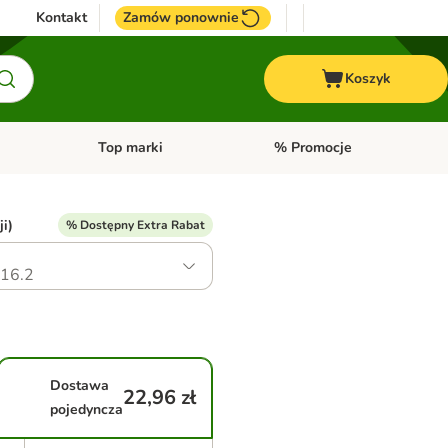
Kontakt
Zamów ponownie
Koszyk
Top marki
% Promocje
yka
u kategorii: Ptaki
Otwórz menu kategorii: Konie
Otwórz menu kategorii: Top m
ji)
% Dostępny Extra Rabat
16.2
Dostawa
22,96 zł
pojedyncza