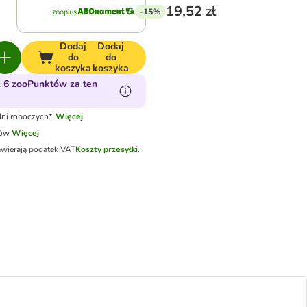
19,52 zł
-15%
Dodaj
Dodaj
do
do
koszyka
koszyka
 6 zooPunktów za ten
ni roboczych*.
Więcej
tów
Więcej
awierają podatek VAT
Koszty przesyłki
.