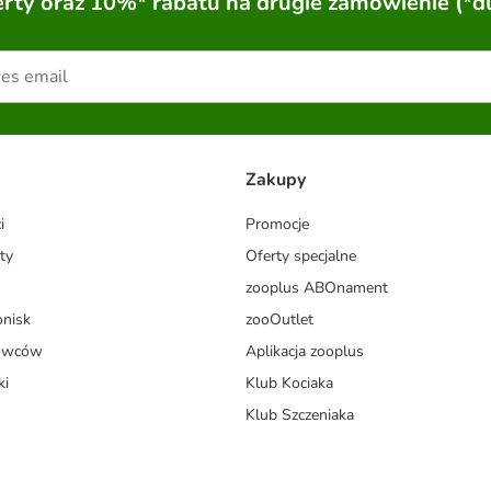
ty oraz 10%* rabatu na drugie zamówienie (*d
Zakupy
i
Promocje
ty
Oferty specjalne
zooplus ABOnament
onisk
zooOutlet
dowców
Aplikacja zooplus
ki
Klub Kociaka
Klub Szczeniaka