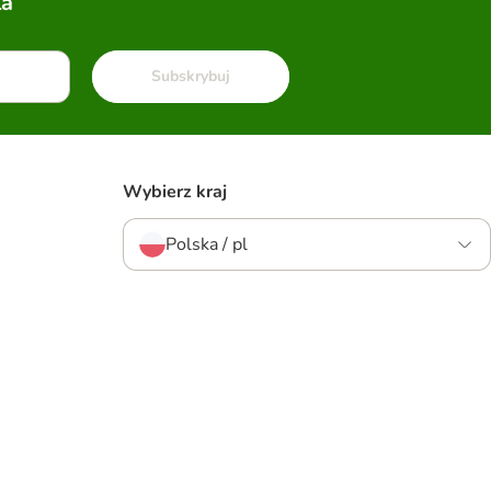
la
Subskrybuj
Wybierz kraj
Polska / pl