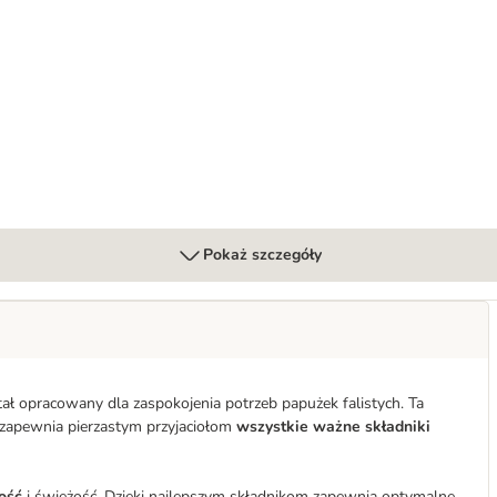
apużek falistych
Pokaż szczegóły
ł opracowany dla zaspokojenia potrzeb papużek falistych. Ta
 zapewnia pierzastym przyjaciołom
wszystkie ważne składniki
ość
i świeżość. Dzięki najlepszym składnikom zapewnia optymalne