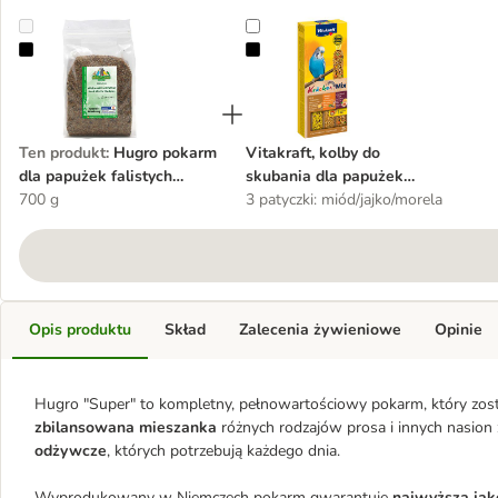
Hugro pokarm dla papużek falistych "Super"
Vitakraft, kolby do skubania dla p
Ten produkt
:
Hugro pokarm
Vitakraft, kolby do
dla papużek falistych
skubania dla papużek
"Super"
700 g
falistych
3 patyczki: miód/jajko/morela
Opis produktu
Skład
Zalecenia żywieniowe
Opinie
Hugro "Super" to kompletny, pełnowartościowy pokarm, który zosta
zbilansowana mieszanka
różnych rodzajów prosa i innych nasion
odżywcze
, których potrzebują każdego dnia.
Wyprodukowany w Niemczech pokarm gwarantuje
najwyższą jak