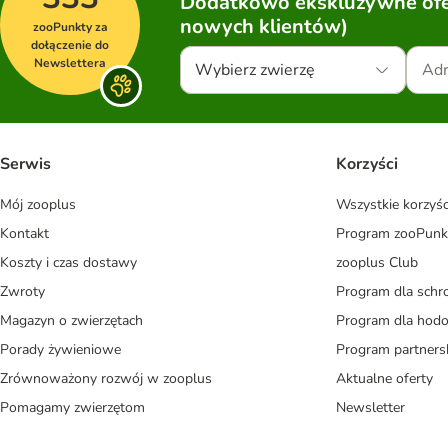
Dodatkowo ekskluzywne ofer
nowych klientów)
zooPunkty za
dołączenie do
Newslettera
Wybierz zwierzę
Serwis
Korzyści
Mój zooplus
Wszystkie korzyśc
Kontakt
Program zooPunk
Koszty i czas dostawy
zooplus Club
Zwroty
Program dla schr
Magazyn o zwierzętach
Program dla ho
Porady żywieniowe
Program partners
Zrównoważony rozwój w zooplus
Aktualne oferty
Pomagamy zwierzętom
Newsletter