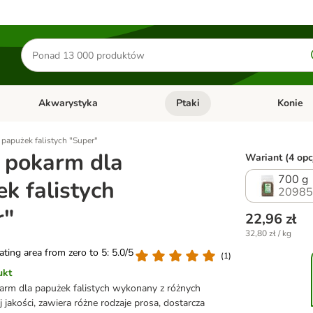
Szukaj
produktów
Akwarystyka
Ptaki
Konie
y
Otwórz menu kategorii: Małe zwierzęta
Otwórz menu kategorii: Akwaryst
Otwórz men
papużek falistych "Super"
 pokarm dla
Wariant (4 opc
700 g
k falistych
20985
r"
22,96 zł
32,80 zł / kg
rating area from zero to 5: 5.0/5
(
1
)
ukt
rm dla papużek falistych wykonany z różnych
 jakości, zawiera różne rodzaje prosa, dostarcza