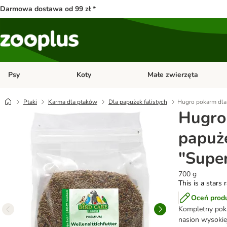
Darmowa dostawa od 99 zł *
Psy
Koty
Małe zwierzęta
Otwórz menu kategorii: Psy
Otwórz menu kategorii: Kot
Ptaki
Karma dla ptaków
Dla papużek falistych
Hugro pokarm dla 
Hugro
papuże
"Supe
700 g
This is a stars 
Oceń prod
Kompletny poka
nasion wysokiej