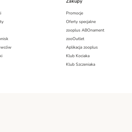
Zakupy
i
Promocje
ty
Oferty specjalne
zooplus ABOnament
onisk
zooOutlet
dowców
Aplikacja zooplus
ki
Klub Kociaka
Klub Szczeniaka