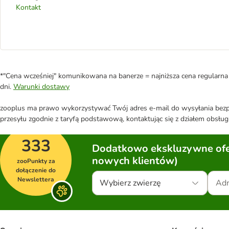
Kontakt
*"Cena wcześniej" komunikowana na banerze = najniższa cena regularna 
dni.
Warunki dostawy
zooplus ma prawo wykorzystywać Twój adres e-mail do wysyłania bezpo
przesyłu zgodnie z taryfą podstawową, kontaktując się z działem obsługi
333
Dodatkowo ekskluzywne ofer
nowych klientów)
zooPunkty za
dołączenie do
Newslettera
Wybierz zwierzę