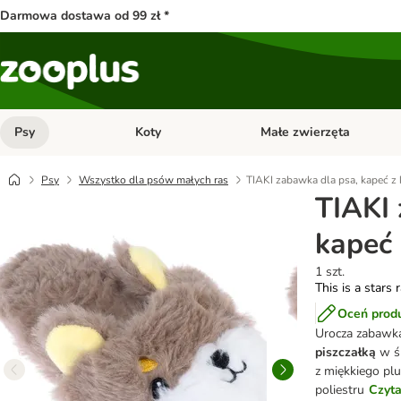
Darmowa dostawa od 99 zł *
Psy
Koty
Małe zwierzęta
Otwórz menu kategorii: Psy
Otwórz menu kategorii: Kot
Psy
Wszystko dla psów małych ras
TIAKI zabawka dla psa, kapeć z 
TIAKI 
kapeć 
1 szt.
This is a stars 
Oceń prod
Urocza zabawka
piszczałką
w śr
z miękkiego plu
poliestru
Czyta