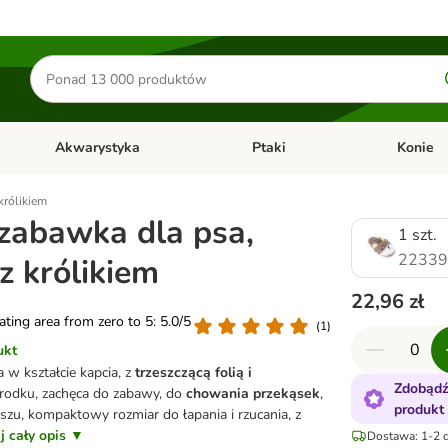
Szukaj
produktów
Akwarystyka
Ptaki
Konie
y
Otwórz menu kategorii: Małe zwierzęta
Otwórz menu kategorii: Akwaryst
Otwórz men
królikiem
zabawka dla psa,
1 szt.
22339
z królikiem
22,96 zł
rating area from zero to 5: 5.0/5
(
1
)
ukt
 w kształcie kapcia, z
trzeszczącą folią i
Zdobądź
odku, zachęca do zabawy, do
chowania przekąsek
,
produkt
szu, kompaktowy rozmiar do łapania i rzucania, z
j cały opis ▼
Dostawa: 1-2 d