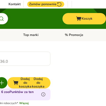
Kontakt
Zamów ponownie
Koszyk
Top marki
% Promocje
yka
u kategorii: Ptaki
Otwórz menu kategorii: Konie
Otwórz menu kategorii: Top m
36.0
Dodaj
Dodaj
do
do
koszyka
koszyka
 6 zooPunktów za ten
ni roboczych*.
Więcej