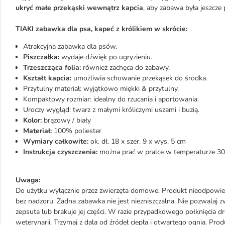
ukryć małe przekąski wewnątrz kapcia
, aby zabawa była jeszcze 
TIAKI zabawka dla psa, kapeć z królikiem w skrócie:
Atrakcyjna zabawka dla psów.
Piszczałka:
wydaje dźwięk po ugryzieniu.
Trzeszcząca folia:
również zachęca do zabawy.
Kształt kapcia:
umożliwia schowanie przekąsek do środka.
Przytulny materiał: wyjątkowo miękki & przytulny.
Kompaktowy rozmiar: idealny do rzucania i aportowania.
Uroczy wygląd: twarz z małymi króliczymi uszami i buzią.
Kolor:
brązowy / biały
Materiał:
100% poliester
Wymiary całkowite:
ok. dł. 18 x szer. 9 x wys. 5 cm
Instrukcja czyszczenia:
można prać w pralce w temperaturze 30
Uwaga:
Do użytku wyłącznie przez zwierzęta domowe. Produkt nieodpowied
bez nadzoru. Żadna zabawka nie jest niezniszczalna. Nie pozwalaj zw
zepsuta lub brakuje jej części. W razie przypadkowego połknięcia d
weterynarii. Trzymaj z dala od źródeł ciepła i otwartego ognia. Pro