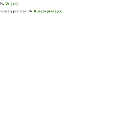
tów
Więcej
awierają podatek VAT
Koszty przesyłki
.