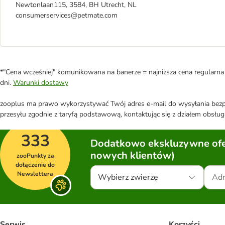
Newtonlaan115, 3584, BH Utrecht, NL
consumerservices@petmate.com
*"Cena wcześniej" komunikowana na banerze = najniższa cena regularna 
dni.
Warunki dostawy
zooplus ma prawo wykorzystywać Twój adres e-mail do wysyłania bezpo
przesyłu zgodnie z taryfą podstawową, kontaktując się z działem obsługi
333
Dodatkowo ekskluzywne ofer
nowych klientów)
zooPunkty za
dołączenie do
Newslettera
Wybierz zwierzę
Serwis
Korzyści