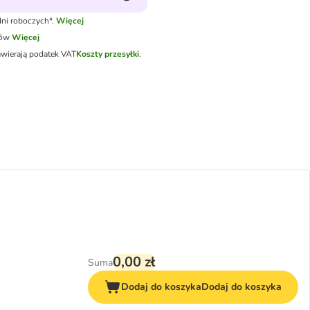
ni roboczych*.
Więcej
tów
Więcej
awierają podatek VAT
Koszty przesyłki
.
0,00 zł
Suma
Dodaj do koszyka
Dodaj do koszyka