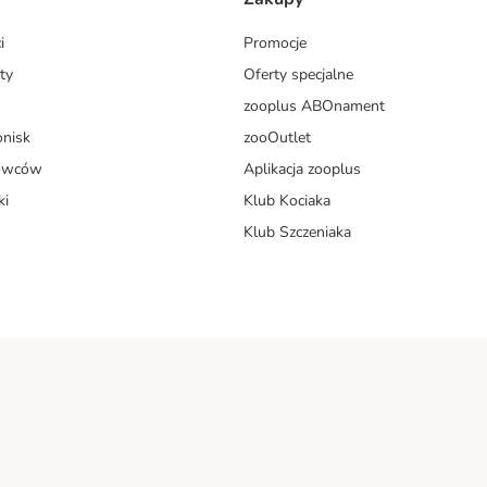
i
Promocje
ty
Oferty specjalne
zooplus ABOnament
onisk
zooOutlet
dowców
Aplikacja zooplus
ki
Klub Kociaka
Klub Szczeniaka