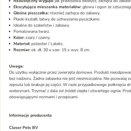
Realistyczny wygląd:
jak prawdziwa zdobycz, zachęca do zabaw
Ekscytująca mieszanka materiałów:
głowa i ogon ze sztucznego 
Głośna piszczałka:
również zachęca do zabawy.
Płaski kształt: łatwy do uchwycenia pyszczkami.
Idealna do szaleństw i zabawy.
Pomalowana twarz.
Kolor:
szary / czarny.
Materiał:
poliester / Lateks.
Rozmiar:
ok. dł. 30 x szer. 15 x wys. 8 cm.
Uwaga:
Do użytku wyłącznie przez zwierzęta domowe. Produkt nieodpowied
bez nadzoru. Żadna zabawka nie jest niezniszczalna. Nie pozwalaj zw
zepsuta lub brakuje jej części. W razie przypadkowego połknięcia d
weterynarii. Trzymać z dala od źródeł ciepła i otwartego ognia. Pro
obowiązującymi normami i przepisami.
Informacje producenta
Closer Pets BV