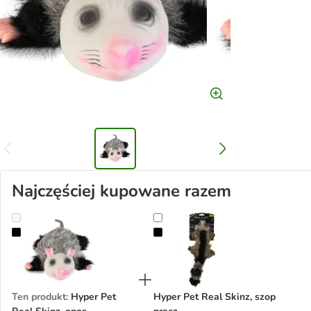
Najczęściej kupowane razem
Hyper Pet Real Skinz, opos
Hyper Pet Real Skinz, szop pracz
Ten produkt
:
Hyper Pet
Hyper Pet Real Skinz, szop