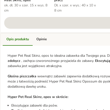
Real Skinz, opos
pracz
ok. dł. 30 x szer. 15 x wys. 8
Dł. x szer. x wys.: 40 x 10 x
cm
8 cm
Opis produktu
Opinie
Hyper Pet Real Skinz, opos to idealna zabawka dla Twojego psa. D
zdobycz
, zachęca czworonożnego przyjaciela do zabawy.
Ekscytuj
zabawka jest wyjątkowo atrakcyjna.
Głośna piszczałka
wewnątrz zabawki zapewnia dodatkową rozrywkę 
może z łatwością podnieść Hyper Pet Real Skinz Opossum do pysk
dodatkową dawkę uroku.
Hyper Pet Real Skinz, opos w skrócie:
Ekscytujące zabawki dla psów.