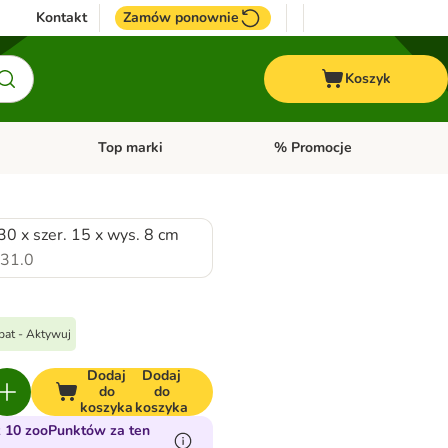
Kontakt
Zamów ponownie
Koszyk
Top marki
% Promocje
yka
u kategorii: Ptaki
Otwórz menu kategorii: Konie
Otwórz menu kategorii: Top m
 30 x szer. 15 x wys. 8 cm
31.0
bat - Aktywuj
Dodaj
Dodaj
do
do
koszyka
koszyka
 10 zooPunktów za ten