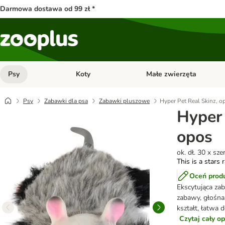
Darmowa dostawa od 99 zł *
Psy
Koty
Małe zwierzęta
Otwórz menu kategorii: Psy
Otwórz menu kategorii: Kot
Psy
Zabawki dla psa
Zabawki pluszowe
Hyper Pet Real Skinz, o
Hyper 
opos
ok. dł. 30 x sz
This is a stars 
Oceń prod
Ekscytująca za
zabawy, głośna 
kształt, łatwa 
Czytaj cały o