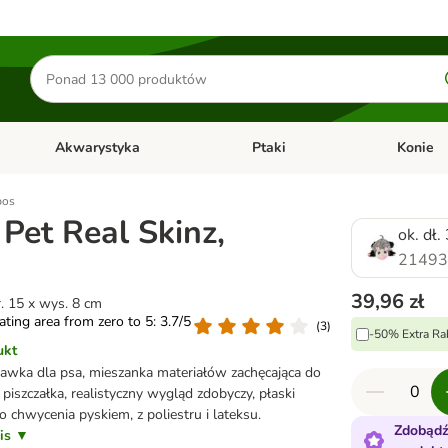
Szukaj
produktów
Akwarystyka
Ptaki
Konie
y
Otwórz menu kategorii: Małe zwierzęta
Otwórz menu kategorii: Akwaryst
Otwórz men
pos
Pet Real Skinz,
ok. dł.
21493
39,96 zł
er. 15 x wys. 8 cm
rating area from zero to 5: 3.7/5
(
3
)
-50% Extra Ra
ukt
bawka dla psa, mieszanka materiałów zachęcająca do
piszczałka, realistyczny wygląd zdobyczy, płaski
do chwycenia pyskiem, z poliestru i lateksu.
Zdobądź
pis ▼