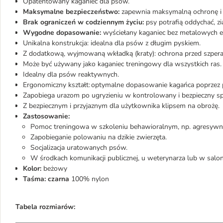
Opatentowany kaganiec dla psów.
Maksymalne bezpieczeństwo:
zapewnia maksymalną ochronę i 
Brak ograniczeń w codziennym życiu:
psy potrafią oddychać, zia
Wygodne dopasowanie:
wyściełany kaganiec bez metalowych 
Unikalna konstrukcja: idealna dla psów z długim pyskiem.
Z dodatkową, wyjmowaną wkładką (kraty): ochrona przed szperan
Może być używany jako kaganiec treningowy dla wszystkich ras.
Idealny dla psów reaktywnych.
Ergonomiczny kształt: optymalne dopasowanie kagańca poprzez
Zapobiega urazom po ugryzieniu w kontrolowany i bezpieczny s
Z bezpiecznym i przyjaznym dla użytkownika klipsem na obrożę
Zastosowanie:
Pomoc treningowa w szkoleniu behawioralnym, np. agresyw
Zapobieganie polowaniu na dzikie zwierzęta.
Socjalizacja uratowanych psów.
W środkach komunikacji publicznej, u weterynarza lub w salo
Kolor:
beżowy
Taśma: czarna
100% nylon
Tabela rozmiarów: