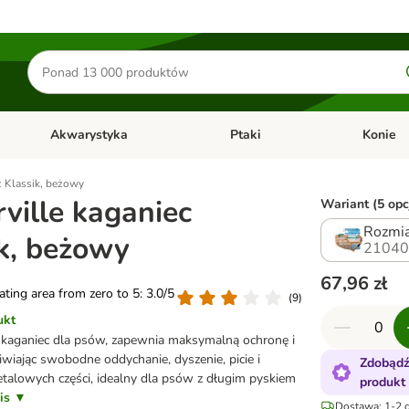
Szukaj
produktów
Akwarystyka
Ptaki
Konie
y
Otwórz menu kategorii: Małe zwierzęta
Otwórz menu kategorii: Akwaryst
Otwórz men
c Klassik, beżowy
ville kaganiec
Wariant (5 opc
Rozmia
k, beżowy
21040
67,96 zł
rating area from zero to 5: 3.0/5
(
9
)
ukt
kaganiec dla psów, zapewnia maksymalną ochronę i
wiając swobodne oddychanie, dyszenie, picie i
Zdobądź
talowych części, idealny dla psów z długim pyskiem
produkt
pis ▼
Dostawa: 1-2 d