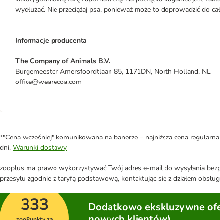
wydłużać. Nie przeciążaj psa, ponieważ może to doprowadzić do ca
Informacje producenta
The Company of Animals B.V.
Burgemeester Amersfoordtlaan 85, 1171DN, North Holland, NL
office@wearecoa.com
*"Cena wcześniej" komunikowana na banerze = najniższa cena regularna 
dni.
Warunki dostawy
zooplus ma prawo wykorzystywać Twój adres e-mail do wysyłania bezpo
przesyłu zgodnie z taryfą podstawową, kontaktując się z działem obsługi
333
Dodatkowo ekskluzywne ofer
nowych klientów)
zooPunkty za