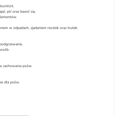
komfort.
jać, pić oraz bawić się.
elementów.
iem w odpadach, zjadaniem resztek oraz trutek.
 podgrzewanie.
posób.
.
ne zachowania psów.
nie dla psów.