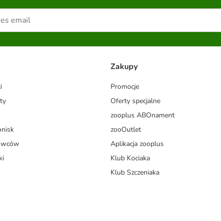
Zakupy
i
Promocje
ty
Oferty specjalne
zooplus ABOnament
onisk
zooOutlet
dowców
Aplikacja zooplus
ki
Klub Kociaka
Klub Szczeniaka