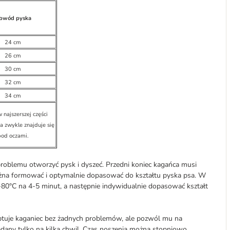
bwód pyska
24 cm
26 cm
30 cm
32 cm
34 cm
 najszerszej części
a zwykle znajduje się
pod oczami.
problemu otworzyć pysk i dyszeć. Przedni koniec kagańca musi
ożna formować i optymalnie dopasować do kształtu pyska psa. W
-80°C na 4-5 minut, a następnie indywidualnie dopasować kształt
ceptuje kaganiec bez żadnych problemów, ale pozwól mu na
adany tylko na kilka chwil. Czas noszenia można stopniowo