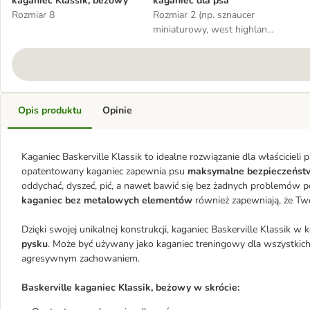
kaganiec Klassik, beżowy
kaganiec dla psa
Rozmiar 8
Rozmiar 2 (np. sznaucer
miniaturowy, west highland
white terrier)
Opis produktu
Opinie
Kaganiec Baskerville Klassik to idealne rozwiązanie dla właścicieli
opatentowany kaganiec zapewnia psu
maksymalne bezpieczeńst
oddychać, dyszeć, pić, a nawet bawić się bez żadnych problemów
kaganiec bez metalowych elementów
również zapewniają, że Twó
Dzięki swojej unikalnej konstrukcji, kaganiec Baskerville Klassik 
pysku
. Może być używany jako kaganiec treningowy dla wszystkich
agresywnym zachowaniem.
Baskerville kaganiec Klassik, beżowy w skrócie: