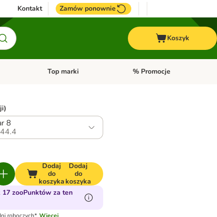
Kontakt
Zamów ponownie
Koszyk
Top marki
% Promocje
yka
u kategorii: Ptaki
Otwórz menu kategorii: Konie
Otwórz menu kategorii: Top m
ji)
r 8
44.4
Dodaj
Dodaj
do
do
koszyka
koszyka
 17 zooPunktów za ten
ni roboczych*.
Więcej