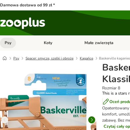
Darmowa dostawa od 99 zł *
Psy
Koty
Małe zwierzęta
Otwórz menu kategorii: Psy
Otwórz menu kategorii: Kot
Psy
Spacer: smycze, szelki i obroże
Kagańce
Baskerville kaganie
Basker
Klassi
Rozmiar 8
This is a stars 
Oceń prod
Opatentowany 
komfort, umożli
zabawę. Bez me
Czytaj cały o