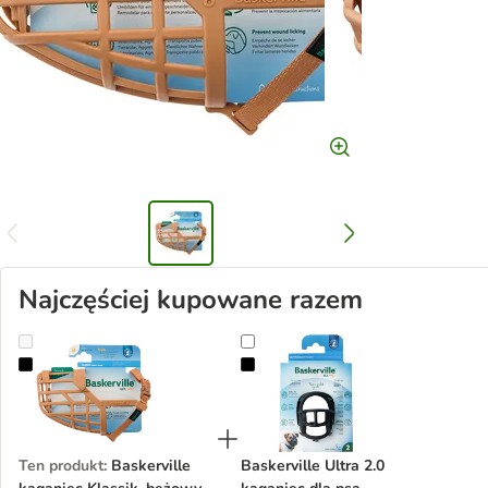
Najczęściej kupowane razem
Baskerville kaganiec Klassik, beżowy
Baskerville Ultra 2.0 kaganiec dla 
Ten produkt
:
Baskerville
Baskerville Ultra 2.0