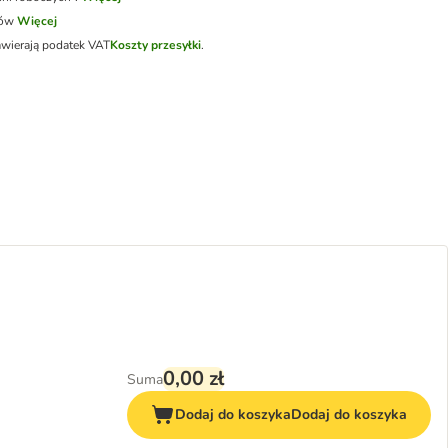
tów
Więcej
awierają podatek VAT
Koszty przesyłki
.
0,00 zł
Suma
Dodaj do koszyka
Dodaj do koszyka