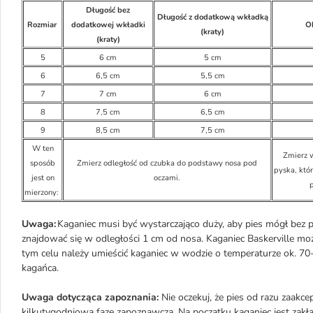
Długość bez
Długość z dodatkową wkładką
Rozmiar
dodatkowej wkładki
O
(kraty)
(kraty)
5
6 cm
5 cm
6
6,5 cm
5,5 cm
7
7 cm
6 cm
8
7,5 cm
6,5 cm
9
8,5 cm
7,5 cm
W ten
Zmierz w
sposób
Zmierz odległość od czubka do podstawy nosa pod
pyska, któr
jest on
oczami.
mierzony:
Uwaga:
Kaganiec musi być wystarczająco duży, aby pies mógł bez 
znajdować się w odległości 1 cm od nosa. Kaganiec Baskerville m
tym celu należy umieścić kaganiec w wodzie o temperaturze ok. 70
kagańca.
Uwaga dotycząca zapoznania:
Nie oczekuj, że pies od razu zaak
kilkutygodniową fazę zapoznawczą. Na początku kaganiec jest zakł