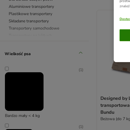
przetw
znaleź
Aluminiowe transportery
product items ha
Plastikowe transportery
Dostos
Składane transportery
Transportery samochodowe
Transportery na kółkach
Torby transportowe
Klatki transportowe
Wielkość psa
✈ Transportery IATA
Wózki
(
1
)
Plecaki transportowe
Przyczepki rowerowe
Foteliki samochodowe
Maty samochodowe
Designed by 
Kratki samochodowe
transportowa
Pasy i szelki samochodowe
Bundu
Rampy i schody do auta
Bardzo mały < 4 kg
Beżowa (do 7 kg
Akcesoria rowerowe
(
1
)
Rowerowe smycze