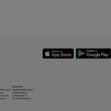
y
Security
Security