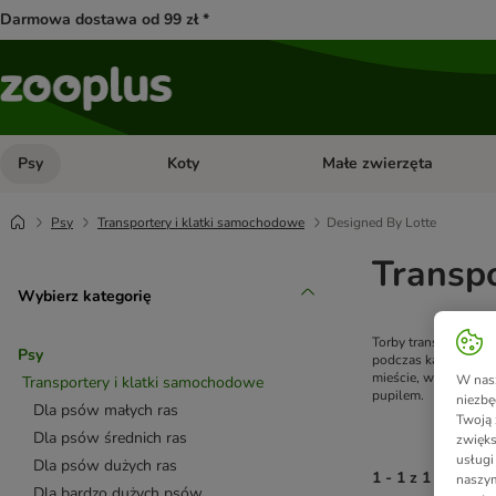
Darmowa dostawa od 99 zł *
Psy
Koty
Małe zwierzęta
Otwórz menu kategorii: Psy
Otwórz menu kategorii: Kot
Psy
Transportery i klatki samochodowe
Designed By Lotte
Transpo
Wybierz kategorię
Torby transportowe 
Psy
podczas każdej podró
mieście, wizyty u w
W nasz
Transportery i klatki samochodowe
pupilem.
niezbę
Dla psów małych ras
Twoją 
Dla psów średnich ras
zwięks
usługi
Dla psów dużych ras
1 - 1 z 1 wynikó
naszym
Dla bardzo dużych psów