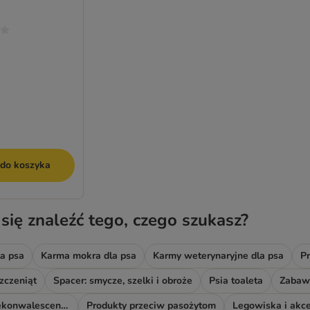
 do koszyka
 się znaleźć tego, czego szukasz?
a psa
Karma mokra dla psa
Karmy weterynaryjne dla psa
Pr
zczeniąt
Spacer: smycze, szelki i obroże
Psia toaleta
Zabawk
Akcesoria do rekonwalescencji
Produkty przeciw pasożytom
Legowiska i akce