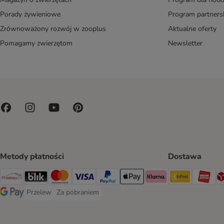
Porady żywieniowe
Program partners
Zrównoważony rozwój w zooplus
Aktualne oferty
Pomagamy zwierzętom
Newsletter
Metody płatności
Dostawa
Paczkoma
OR
Przelewy24 Payment Method
Blik Payment Method
MasterCard Payment Method
Visa Payment Method
PayPal Payment Method
Apple Pay Payment Method
Klarna Payment Method
Przelew
Za pobraniem
Przelew Payment Method
Za pobraniem Payment Method
Google Pay Payment Method