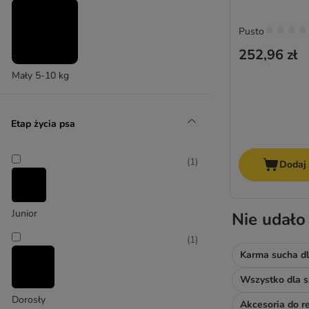
Akcesoria do transporterów
Pusto
Aumüller
Designed By Lotte
252,96 zł
Ferplast
Mały 5-10 kg
Hafenbande
Hunter
Kerbl
Etap życia psa
Kleinmetall
Lionto
(
1
)
Dodaj
Nomad Tales
Trixie
Junior
Nie udało
(
1
)
Karma sucha dl
Wszystko dla s
Dorosły