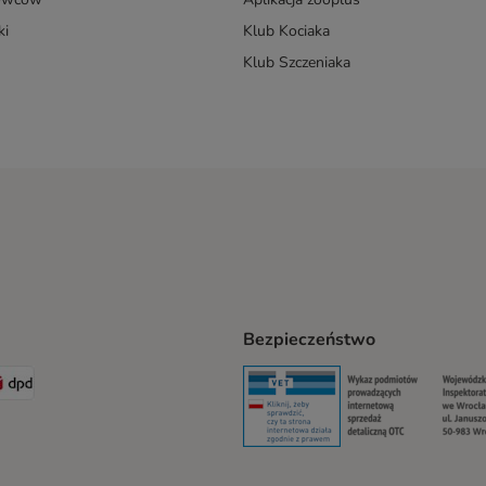
ki
Klub Kociaka
Klub Szczeniaka
Bezpieczeństwo
t® Shipping Method
LEN Paczka Shipping Method
DPD Shipping Method
Security
Securit