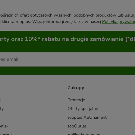
średnich ofert dotyczących własnych, podobnych produktów lub usług. 
 klienta zooplus. Więcej informacji znajdziesz w naszej
Polityka prywatn
ty oraz 10%* rabatu na drugie zamówienie (*d
Zakupy
i
Promocje
ty
Oferty specjalne
zooplus ABOnament
onisk
zooOutlet
dowców
Aplikacja zooplus