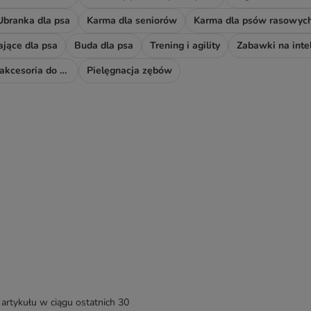
Ubranka dla psa
Karma dla seniorów
Karma dla psów rasowyc
ające dla psa
Buda dla psa
Trening i agility
Zabawki na inte
Odświeżacze i akcesoria do sprzątania
Pielęgnacja zębów
artykułu w ciągu ostatnich 30