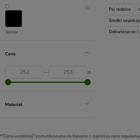
(
1
)
Psi rodzice
Środki uspokaj
Senior
Cena
―
zł
Materiał
*"Cena wcześniej" komunikowana na banerze = najniższa cena regularna 