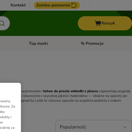
Kontakt
Zamów ponownie
Koszyk
Top marki
% Promocje
yka
u kategorii: Ptaki
Otwórz menu kategorii: Konie
Otwórz menu kategorii: Top m
ila. Miękkie, wyjmowane i 
łatwe do prania wkładki z pluszu
 zapewniają wygodę 
e, praktyczne i stworzone z wysokiej jakości materiałów — idealne na spacery po 
eszeniom, Designed by Lotte to stylowy sposób na wspólne podróże z małym 
Używamy
trynie. Za
aby
dukty i
 w
Popularność
ialnej za