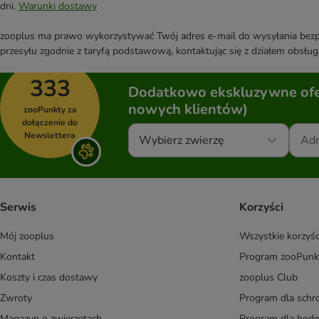
dni.
Warunki dostawy
zooplus ma prawo wykorzystywać Twój adres e-mail do wysyłania bezpo
przesyłu zgodnie z taryfą podstawową, kontaktując się z działem obsługi
333
Dodatkowo ekskluzywne ofer
nowych klientów)
zooPunkty za
dołączenie do
Newslettera
Wybierz zwierzę
Serwis
Korzyści
Mój zooplus
Wszystkie korzyśc
Kontakt
Program zooPunk
Koszty i czas dostawy
zooplus Club
Zwroty
Program dla schr
Magazyn o zwierzętach
Program dla ho