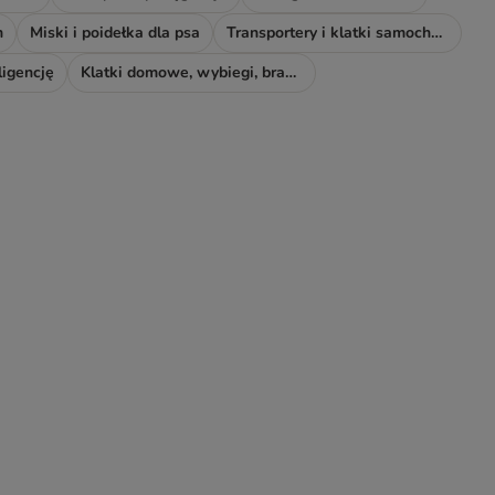
h
Miski i poidełka dla psa
Transportery i klatki samochodowe
ligencję
Klatki domowe, wybiegi, bramki i rampy