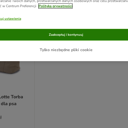
arzanie Twoich danych, przetwarzanych danych osobowych oraz celu przetwarzan
ć w Centrum Preferencji
Polityka prywatności
ve been changed
uj ustawienia
Zaakceptuj i kontynuuj
Tylko niezbędne pliki cookie
Lotte Torba
 dla psa
)