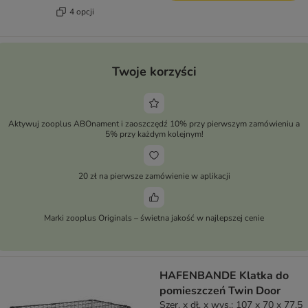
4 opcji
Twoje korzyści
Aktywuj zooplus ABOnament i zaoszczędź 10% przy pierwszym zamówieniu a
5% przy każdym kolejnym!
20 zł na pierwsze zamówienie w aplikacji
Marki zooplus Originals – świetna jakość w najlepszej cenie
HAFENBANDE Klatka do
pomieszczeń Twin Door
Szer. x dł. x wys.: 107 x 70 x 77,5