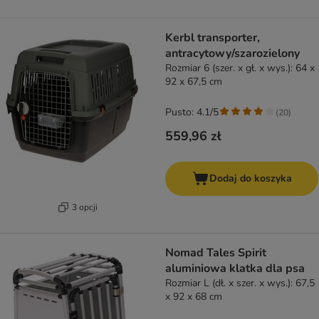
Kerbl transporter,
antracytowy/szarozielony
Rozmiar 6 (szer. x gł. x wys.): 64 x
92 x 67,5 cm
Pusto: 4.1/5
(
20
)
559,96 zł
Dodaj do koszyka
3 opcji
Nomad Tales Spirit
aluminiowa klatka dla psa
Rozmiar L (dł. x szer. x wys.): 67,5
x 92 x 68 cm