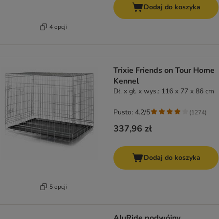
Dodaj do koszyka
4 opcji
Trixie Friends on Tour Home
Kennel
Dł. x gł. x wys.: 116 x 77 x 86 cm
Pusto: 4.2/5
(
1274
)
337,96 zł
Dodaj do koszyka
5 opcji
AluRide podwójny