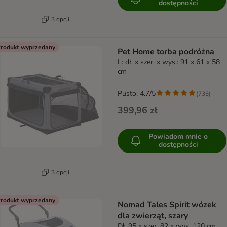
dostępności
3 opcji
rodukt wyprzedany
Pet Home torba podróżna
L: dł. x szer. x wys.: 91 x 61 x 58
cm
Pusto: 4.7/5
(
736
)
399,96 zł
Powiadom mnie o
dostępności
3 opcji
rodukt wyprzedany
Nomad Tales Spirit wózek
dla zwierząt, szary
Dł. 95 x szer. 82 x wys. 120 cm,