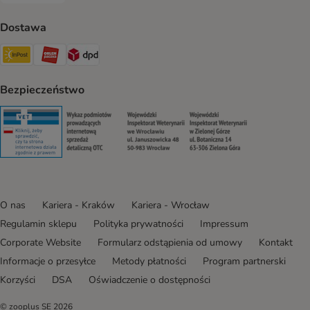
Dostawa
Paczkomat® Shipping Method
ORLEN Paczka Shipping Method
DPD Shipping Method
Bezpieczeństwo
Security
Security
Security
Security
O nas
Kariera - Kraków
Kariera - Wrocław
Regulamin sklepu
Polityka prywatności
Impressum
Corporate Website
Formularz odstąpienia od umowy
Kontakt
Informacje o przesyłce
Metody płatności
Program partnerski
Korzyści
DSA
Oświadczenie o dostępności
© zooplus SE
2026