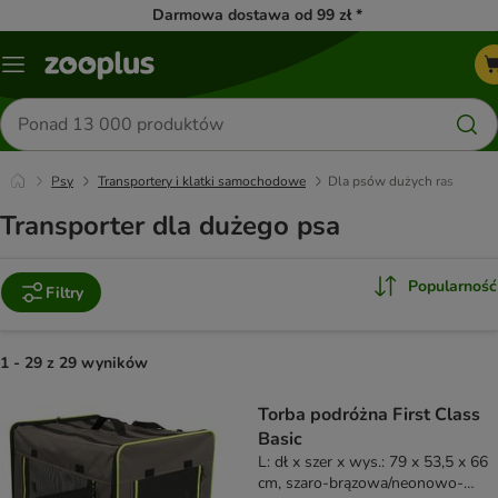
Darmowa dostawa od 99 zł *
Menu
Szukaj
produktów
Psy
Transportery i klatki samochodowe
Dla psów dużych ras
Transporter dla dużego psa
Popularność
Filtry
1 - 29 z 29 wyników
product items have been changed
Torba podróżna First Class
Basic
L: dł x szer x wys.: 79 x 53,5 x 66
cm, szaro-brązowa/neonowo-