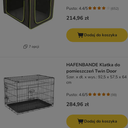
zielona
Pusto: 4.4/5
(
652
)
214,96 zł
Dodaj do koszyka
7 opcji
HAFENBANDE Klatka do
pomieszczeń Twin Door
Szer. x dł. x wys.: 92,5 x 57,5 x 64
cm
Pusto: 4.6/5
(
98
)
284,96 zł
Dodaj do koszyka