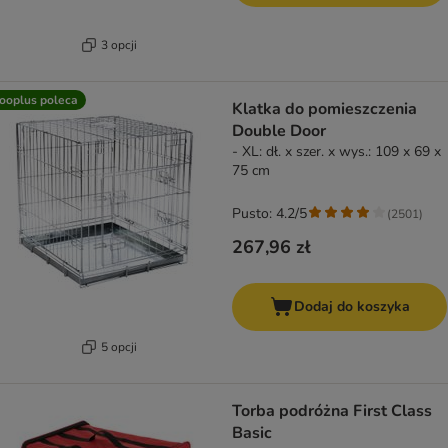
3 opcji
ooplus poleca
Klatka do pomieszczenia
Double Door
- XL: dł. x szer. x wys.: 109 x 69 x
75 cm
Pusto: 4.2/5
(
2501
)
267,96 zł
Dodaj do koszyka
5 opcji
Torba podróżna First Class
Basic