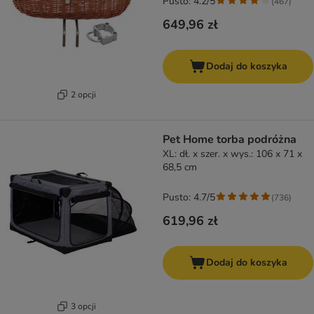
Pusto: 4.2/5
(
467
)
649,96 zł
Dodaj do koszyka
2 opcji
Pet Home torba podróżna
XL: dł. x szer. x wys.: 106 x 71 x
68,5 cm
Pusto: 4.7/5
(
736
)
619,96 zł
Dodaj do koszyka
3 opcji