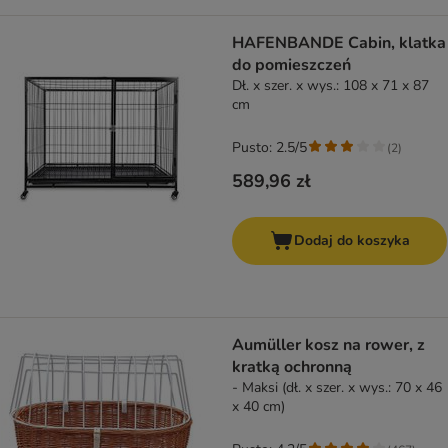
HAFENBANDE Cabin, klatka
do pomieszczeń
Dł. x szer. x wys.: 108 x 71 x 87
cm
Pusto: 2.5/5
(
2
)
589,96 zł
Dodaj do koszyka
Aumüller kosz na rower, z
kratką ochronną
- Maksi (dł. x szer. x wys.: 70 x 46
x 40 cm)