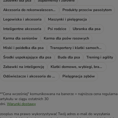
Zabawki dla psa
Suplementy i zdrowie
Akcesoria do rekonwalescencji
Produkty przeciw pasożytom
Legowiska i akcesoria
Maszynki i pielęgnacja
Inteligentne akcesoria
Psi rodzice
Ubranka dla psa
Karma dla seniorów
Karma dla psów rasowych
Miski i poidełka dla psa
Transportery i klatki samochodowe
Środki uspokajające dla psa
Buda dla psa
Trening i agility
Zabawki na inteligencję
Klatki domowe, wybiegi, bramki i rampy
Odświeżacze i akcesoria do sprzątania
Pielęgnacja zębów
*"Cena wcześniej" komunikowana na banerze = najniższa cena regularna
artykułu w ciągu ostatnich 30
dni.
Warunki dostawy
zooplus ma prawo wykorzystywać Twój adres e-mail do wysyłania