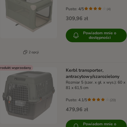
Pusto: 4/5
(
4
)
309,96 zł
Powiadom mnie o
dostępności
2 opcji
rodukt wyprzedany
Kerbl transporter,
antracytowy/szarozielony
Rozmiar 5 (szer. x gł. x wys.): 60 x
81 x 61,5 cm
Pusto: 4.1/5
(
20
)
479,96 zł
Powiadom mnie o