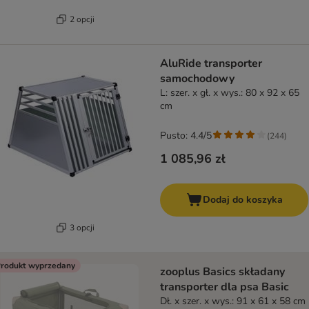
2 opcji
AluRide transporter
samochodowy
L: szer. x gł. x wys.: 80 x 92 x 65
cm
Pusto: 4.4/5
(
244
)
1 085,96 zł
Dodaj do koszyka
3 opcji
rodukt wyprzedany
zooplus Basics składany
transporter dla psa Basic
Dł. x szer. x wys.: 91 x 61 x 58 cm