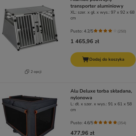
transporter aluminiowy
XL: szer. x gł. x wys.: 97 x 92 x 68
cm
Pusto: 4.2/5
(
250
)
1 465,96 zł
Dodaj do koszyka
2 opcji
Alu Deluxe torba składana,
nylonowa
L: dł. x szer. x wys.: 91 x 61 x 58
cm
Pusto: 4.6/5
(
354
)
477,96 zł