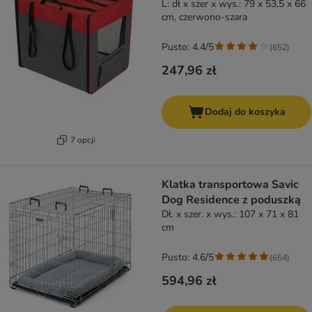
L: dł x szer x wys.: 79 x 53,5 x 66
cm, czerwono-szara
Pusto: 4.4/5
(
652
)
247,96 zł
Dodaj do koszyka
7 opcji
Klatka transportowa Savic
Dog Residence z poduszką
Dł. x szer. x wys.: 107 x 71 x 81
cm
Pusto: 4.6/5
(
654
)
594,96 zł