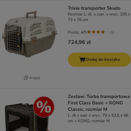
Trixie transporter Skudo
Rozmiar L: dł. x szer. x wys.: 105 x
73 x 76 cm
Pusto: 4/5
(
5
)
724,96 zł
Dodaj do koszyka
4 opcji
Zestaw: Torba transportowa
First Class Basic + KONG
Classic, rozmiar M
L: dł x szer x wys.: 79 x 53,5 x 66
cm + KONG, rozmiar M