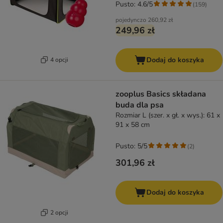
Pusto: 4.6/5
(
159
)
pojedynczo
260,92 zł
249,96 zł
Dodaj do koszyka
4 opcji
zooplus Basics składana
buda dla psa
Rozmiar L (szer. x gł. x wys.): 61 x
91 x 58 cm
Pusto: 5/5
(
2
)
301,96 zł
Dodaj do koszyka
2 opcji