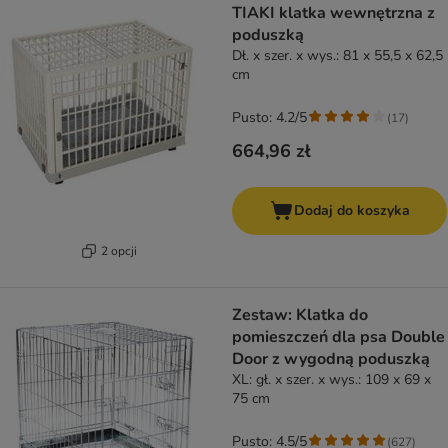
TIAKI klatka wewnętrzna z
poduszką
Dł. x szer. x wys.: 81 x 55,5 x 62,5
cm
Pusto: 4.2/5
(
17
)
664,96 zł
Dodaj do koszyka
2 opcji
Zestaw: Klatka do
pomieszczeń dla psa Double
Door z wygodną poduszką
XL: gł. x szer. x wys.: 109 x 69 x
75 cm
Pusto: 4.5/5
(
627
)