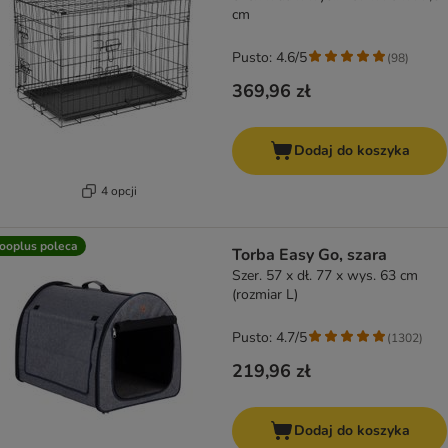
cm
Pusto: 4.6/5
(
98
)
369,96 zł
Dodaj do koszyka
4 opcji
ooplus poleca
Torba Easy Go, szara
Szer. 57 x dł. 77 x wys. 63 cm
(rozmiar L)
Pusto: 4.7/5
(
1302
)
219,96 zł
Dodaj do koszyka