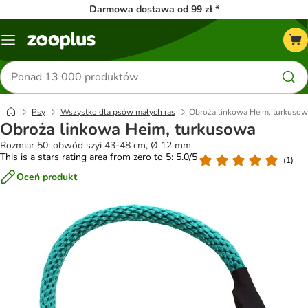
Darmowa dostawa od 99 zł *
Menu
Szukaj
produktów
Psy
Wszystko dla psów małych ras
Obroża linkowa Heim, turkuso
Obroża linkowa Heim, turkusowa
Rozmiar 50: obwód szyi 43-48 cm, Ø 12 mm
This is a stars rating area from zero to 5: 5.0/5
(
1
)
Oceń produkt