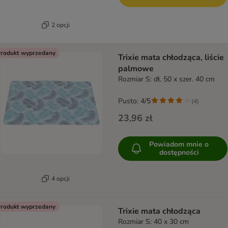
2 opcji
rodukt wyprzedany
Trixie mata chłodząca, liście
palmowe
Rozmiar S: dł. 50 x szer. 40 cm
Pusto: 4/5
(
4
)
23,96 zł
Powiadom mnie o
dostępności
4 opcji
rodukt wyprzedany
Trixie mata chłodząca
Rozmiar S: 40 x 30 cm