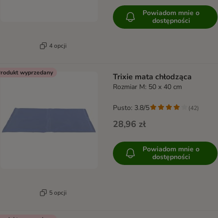
Powiadom mnie o
dostępności
4 opcji
rodukt wyprzedany
Trixie mata chłodząca
Rozmiar M: 50 x 40 cm
Pusto: 3.8/5
(
42
)
28,96 zł
Powiadom mnie o
dostępności
5 opcji