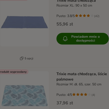
Trixie mata chłodząca
Rozmiar XL: 90 x 50 cm
Pusto: 3.8/5
(
42
)
55,96 zł
Powiadom mnie o
dostępności
5 opcji
rodukt wyprzedany
Trixie mata chłodząca, liście
palmowe
Rozmiar M: dł. 65, szer. 50 cm
Pusto: 4/5
(
4
)
37,96 zł