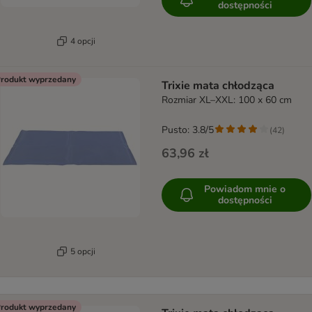
dostępności
4 opcji
rodukt wyprzedany
Trixie mata chłodząca
Rozmiar XL–XXL: 100 x 60 cm
Pusto: 3.8/5
(
42
)
63,96 zł
Powiadom mnie o
dostępności
5 opcji
rodukt wyprzedany