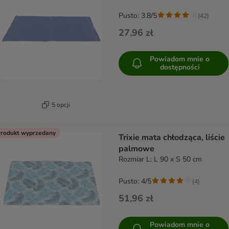
Pusto: 3.8/5
(
42
)
27,96 zł
Powiadom mnie o
dostępności
5 opcji
rodukt wyprzedany
Trixie mata chłodząca, liście
palmowe
Rozmiar L: L 90 x S 50 cm
Pusto: 4/5
(
4
)
51,96 zł
Powiadom mnie o