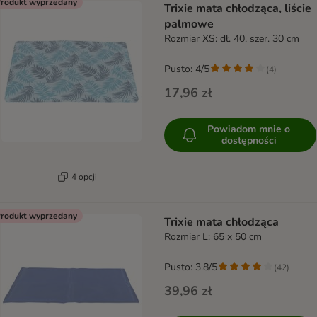
rodukt wyprzedany
Trixie mata chłodząca, liście
palmowe
Rozmiar XS: dł. 40, szer. 30 cm
Pusto: 4/5
(
4
)
17,96 zł
Powiadom mnie o
dostępności
4 opcji
rodukt wyprzedany
Trixie mata chłodząca
Rozmiar L: 65 x 50 cm
Pusto: 3.8/5
(
42
)
39,96 zł