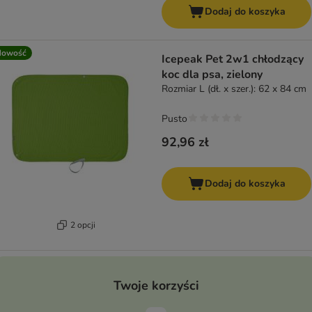
Dodaj do koszyka
Nowość
Icepeak Pet 2w1 chłodzący
koc dla psa, zielony
Rozmiar L (dł. x szer.): 62 x 84 cm
Pusto
92,96 zł
Dodaj do koszyka
2 opcji
Twoje korzyści