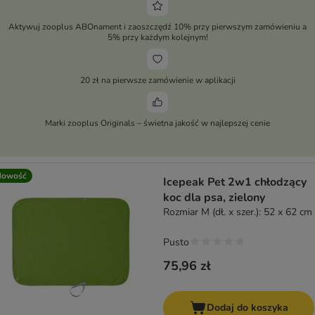
Aktywuj zooplus ABOnament i zaoszczędź 10% przy pierwszym zamówieniu a
5% przy każdym kolejnym!
20 zł na pierwsze zamówienie w aplikacji
Marki zooplus Originals – świetna jakość w najlepszej cenie
Nowość
Icepeak Pet 2w1 chłodzący
koc dla psa, zielony
Rozmiar M (dł. x szer.): 52 x 62 cm
Pusto
75,96 zł
Dodaj do koszyka