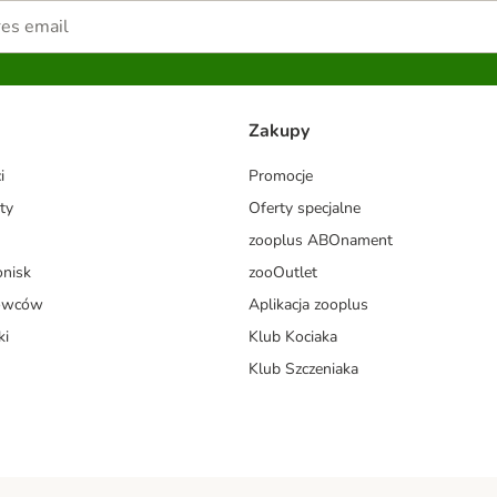
Zakupy
i
Promocje
ty
Oferty specjalne
zooplus ABOnament
onisk
zooOutlet
dowców
Aplikacja zooplus
ki
Klub Kociaka
Klub Szczeniaka