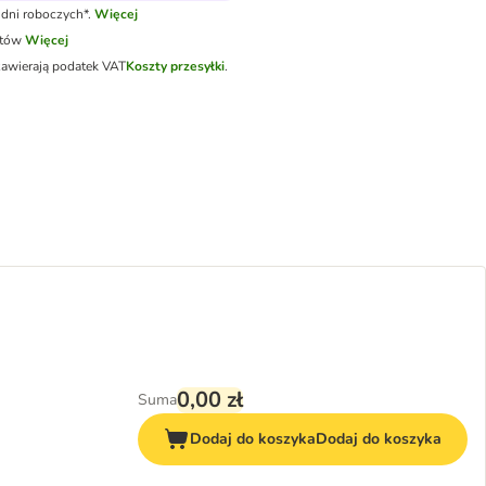
dni roboczych*.
Więcej
otów
Więcej
zawierają podatek VAT
Koszty przesyłki
.
0,00 zł
Suma
Dodaj do koszyka
Dodaj do koszyka