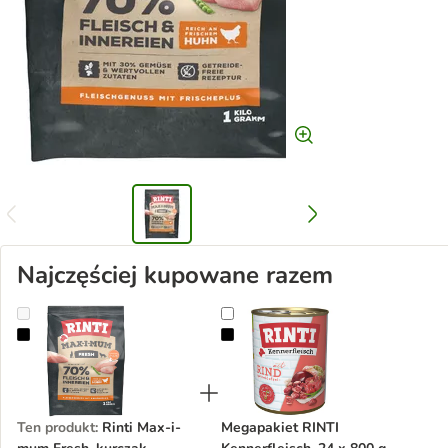
Najczęściej kupowane razem
Rinti Max-i-mum Fresh, kurczak
Megapakiet RINTI Kennerfleisch, 2
Ten produkt
:
Rinti Max-i-
Megapakiet RINTI