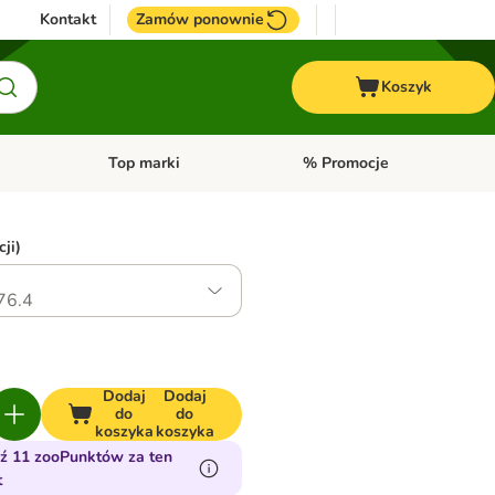
Kontakt
Zamów ponownie
Koszyk
Top marki
% Promocje
yka
u kategorii: Ptaki
Otwórz menu kategorii: Konie
Otwórz menu kategorii: Top m
ji)
76.4
Dodaj
Dodaj
do
do
koszyka
koszyka
ź 11 zooPunktów za ten
t