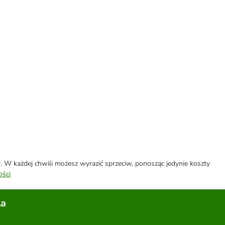
W każdej chwili możesz wyrazić sprzeciw, ponosząc jedynie koszty
ości
la