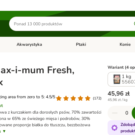
Szukaj
produktów
Akwarystyka
Ptaki
Konie
y
Otwórz menu kategorii: Małe zwierzęta
Otwórz menu kategorii: Akwaryst
Otwórz men
Max-i-mum Fresh,
Wariant (4 opc
1 kg
k
5560
45,96 zł
ating area from zero to 5: 4.5/5
(
172
)
45,96 zł / kg
kt
a z kurczakiem dla dorosłych psów, 70% zawartości
zona w 65% ze świeżego mięsa i podrobów, 30%
Zdobąd
owane proporcje białka do tłuszczu, bezzbożowa
produk
is ▼