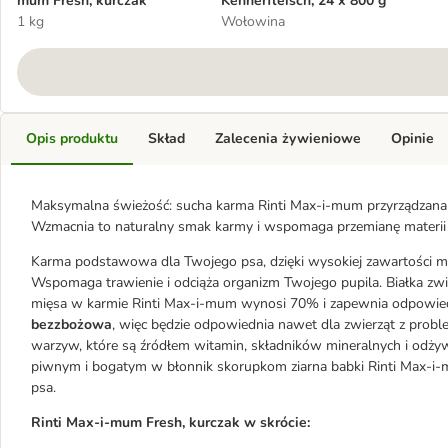
mum Fresh, kurczak
Kennerfleisch, 24 x 800 g
1 kg
Wołowina
Opis produktu
Skład
Zalecenia żywieniowe
Opinie
Maksymalna świeżość: sucha karma Rinti Max-i-mum przyrządzana
Wzmacnia to naturalny smak karmy i wspomaga przemianę materii
Karma podstawowa dla Twojego psa, dzięki wysokiej zawartości mię
Wspomaga trawienie i odciąża organizm Twojego pupila. Białka zwie
mięsa w karmie Rinti Max-i-mum wynosi 70% i zapewnia odpowiednią
bezzbożowa
, więc będzie odpowiednia nawet dla zwierząt z prob
warzyw, które są źródłem witamin, składników mineralnych i odży
piwnym i bogatym w błonnik skorupkom ziarna babki Rinti Max-i
psa.
Rinti Max-i-mum Fresh, kurczak w skrócie: