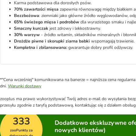
Karma podstawowa dla dorosłych psów.
70% zawartości mięsa
zapewnia równowagę między białkiem a t
Bezzbożowa
: ziemniaki jako główne źródło węglowodanów, odp
65% świeżego mięsa i podrobów
dla wyrazistego smaku i najle
Smaczny kurczak
jest zdrowy i lekkostrawny.
30% warzyw
- źródło witamin, składników mineralnych i błonni
Drożdże piwne i skorupki ziarna babki
wspomagają trawienie.
Kompletna i zbilansowana:
gwarantuje dobry profil odżywczy.
*"Cena wcześniej" komunikowana na banerze = najniższa cena regularna 
dni.
Warunki dostawy
zooplus ma prawo wykorzystywać Twój adres e-mail do wysyłania bezpo
przesyłu zgodnie z taryfą podstawową, kontaktując się z działem obsługi
333
Dodatkowo ekskluzywne ofer
nowych klientów)
zooPunkty za
dołączenie do