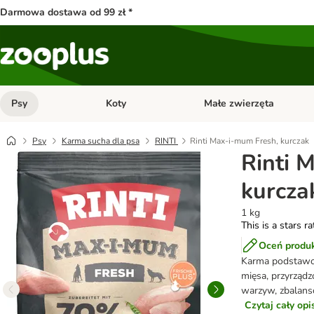
Darmowa dostawa od 99 zł *
Psy
Koty
Małe zwierzęta
Otwórz menu kategorii: Psy
Otwórz menu kategorii: Kot
Psy
Karma sucha dla psa
RINTI
Rinti Max-i-mum Fresh, kurczak
Rinti 
kurcza
1 kg
This is a stars r
Oceń produ
Karma podstawow
mięsa, przyrząd
warzyw, zbalans
Czytaj cały op