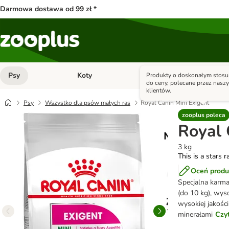
Darmowa dostawa od 99 zł *
Psy
Koty
Małe zwierzęta
Produkty o doskonałym stosu
Otwórz menu kategorii: Psy
Otwórz menu kategorii: Kot
do ceny, polecane przez nasz
klientów.
Psy
Wszystko dla psów małych ras
Royal Canin Mini Exigent
zooplus poleca
Royal 
3 kg
This is a stars r
Oceń produ
Specjalna karm
(do 10 kg), wys
wysokiej jakośc
minerałami
Czyt