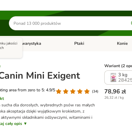
Szukaj
produktów
Akwarystyka
Ptaki
Konie
nku jakości
y
Otwórz menu kategorii: Małe zwierzęta
Otwórz menu kategorii: Akwaryst
Otwórz men
ych
Wariant (2 opc
Canin Mini Exigent
3 kg
28425
ating area from zero to 5: 4.9/5
78,96 zł
(
34
)
26,32 zł / kg
kt
a sucha dla dorosłych, wybrednych psów ras małych
oka akceptacja dzięki wyjątkowym krokietom, z
i aktywnymi składnikami odżywczymi, witaminami i
aj cały opis ▼