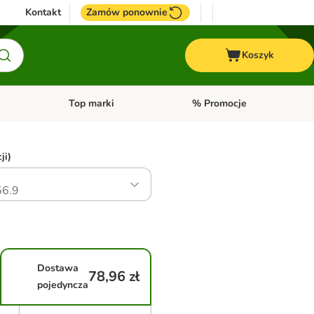
Kontakt
Zamów ponownie
Koszyk
Top marki
% Promocje
yka
u kategorii: Ptaki
Otwórz menu kategorii: Konie
Otwórz menu kategorii: Top m
ji)
6.9
Dostawa
78,96 zł
pojedyncza