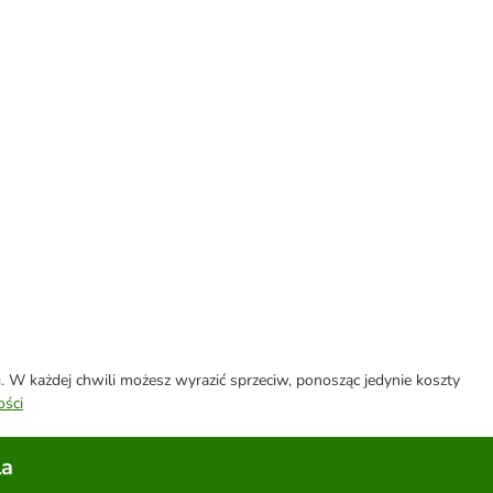
W każdej chwili możesz wyrazić sprzeciw, ponosząc jedynie koszty
ości
la