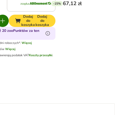
67,12 zł
-15%
Dodaj
Dodaj
do
do
koszyka
koszyka
 20 zooPunktów za ten
dni roboczych*.
Więcej
tów
Więcej
awierają podatek VAT
Koszty przesyłki
.