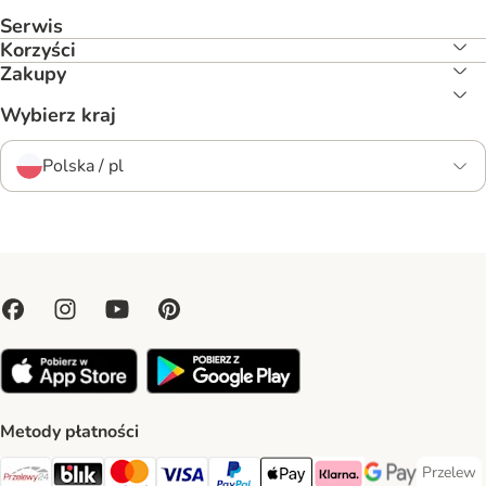
Serwis
Korzyści
Zakupy
Wybierz kraj
Polska / pl
Metody płatności
Przelew
Przelew 
Przelewy24 Payment Method
Blik Payment Method
MasterCard Payment Method
Visa Payment Method
PayPal Payment Method
Apple Pay Payment Method
Klarna Payment Method
Google Pay Paym