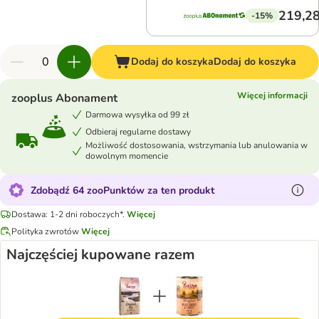
219,28
-15%
Dodaj do koszyka
Dodaj do koszyka
Więcej informacji
zooplus Abonament
Darmowa wysyłka od 99 zł
Odbieraj regularne dostawy
Możliwość dostosowania, wstrzymania lub anulowania w
dowolnym momencie
Zdobądź 64 zooPunktów za ten produkt
Dostawa: 1-2 dni roboczych*.
Więcej
Polityka zwrotów
Więcej
Najczęściej kupowane razem