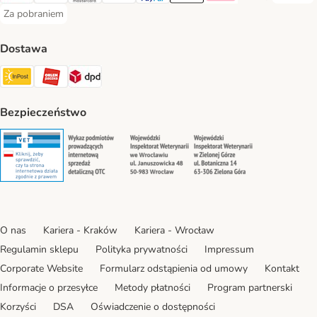
Za pobraniem
Za pobraniem Payment Method
Dostawa
Paczkomat® Shipping Method
ORLEN Paczka Shipping Method
DPD Shipping Method
Bezpieczeństwo
Security
Security
Security
Security
O nas
Kariera - Kraków
Kariera - Wrocław
Regulamin sklepu
Polityka prywatności
Impressum
Corporate Website
Formularz odstąpienia od umowy
Kontakt
Informacje o przesyłce
Metody płatności
Program partnerski
Korzyści
DSA
Oświadczenie o dostępności