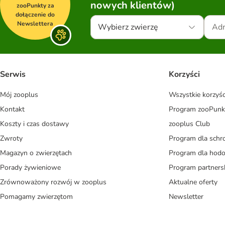
nowych klientów)
zooPunkty za
dołączenie do
Newslettera
Wybierz zwierzę
Serwis
Korzyści
Mój zooplus
Wszystkie korzyśc
Kontakt
Program zooPunk
Koszty i czas dostawy
zooplus Club
Zwroty
Program dla schr
Magazyn o zwierzętach
Program dla ho
Porady żywieniowe
Program partners
Zrównoważony rozwój w zooplus
Aktualne oferty
Pomagamy zwierzętom
Newsletter