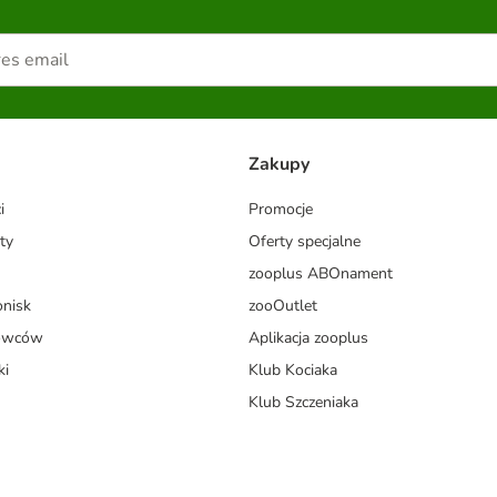
Zakupy
i
Promocje
ty
Oferty specjalne
zooplus ABOnament
onisk
zooOutlet
dowców
Aplikacja zooplus
ki
Klub Kociaka
Klub Szczeniaka