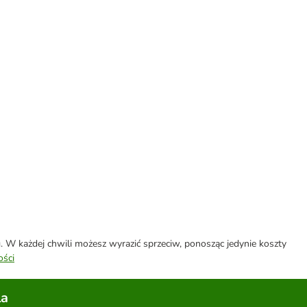
W każdej chwili możesz wyrazić sprzeciw, ponosząc jedynie koszty
ości
la