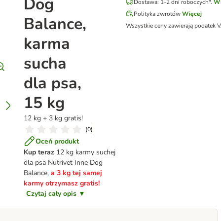
Dog
Dostawa: 1-2 dni roboczych*.
Wi
Polityka zwrotów
Więcej
Balance,
Wszystkie ceny zawierają podatek 
karma
sucha
dla psa,
15 kg
12 kg + 3 kg gratis!
(
0
)
Oceń produkt
Kup teraz
12 kg karmy suchej
dla psa Nutrivet Inne Dog
Balance,
a 3 kg tej samej
karmy otrzymasz gratis!
Czytaj cały opis ▼