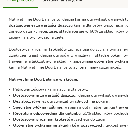
Opis produktu
Składniki analityczne
Nutrivet Inne Dog Balance to idealna karma dla wykastrowanych lu
dostosowanej zawartości tłuszczu
karma dla psów wspomaga kont
danego gatunku recepturze, składającej się w 60% ze składników p
zapewnia zrównoważoną dietę.
Dostosowany rozmiar krokietów zachęca psa do żucia, a tym sa
dzięki czemu jest idealna dla psów o wrażliwym układzie pokarmo
trawienne, a lekkostrawne składniki zapewniają
optymalne wchłan
karma Nutrivet Inne Dog Balance to synonim najwyższej jakości.
Nutrivet Inne Dog Balance w skrócie:
Pełnowartościowa karma sucha dla psów.
Dostosowana zawartość tłuszczu:
idealna dla wykastrowanych
Bez zbóż:
również dla zwierząt wrażliwych na pokarm.
Specjalne włókna roślinne:
wspierają optymalne funkcje trawie
Receptura odpowiednia dla gatunku:
60% składników pochodze
Dostosowany rozmiar krokietów:
zachęca do żucia.
Optymalne wchłanianie składników odżywczych:
lekkostrawne