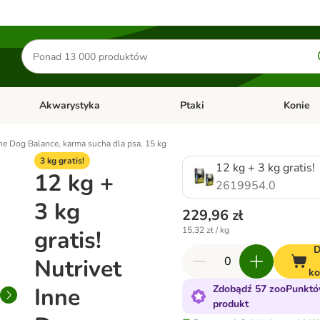
Szukaj
produktów
Akwarystyka
Ptaki
Konie
y
Otwórz menu kategorii: Małe zwierzęta
Otwórz menu kategorii: Akwaryst
Otwórz men
Inne Dog Balance, karma sucha dla psa, 15 kg
3 kg gratis!
12 kg + 3 kg gratis!
12 kg +
2619954.0
3 kg
229,96 zł
15,32 zł / kg
gratis!
D
Nutrivet
ko
Inne
Zdobądź 57 zooPunktó
produkt