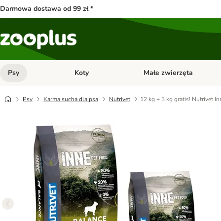
Darmowa dostawa od 99 zł *
Psy
Koty
Małe zwierzęta
Otwórz menu kategorii: Psy
Otwórz menu kategorii: Kot
Psy
Karma sucha dla psa
Nutrivet
12 kg + 3 kg gratis! Nutrivet 