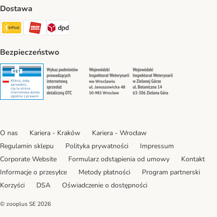
Dostawa
Paczkomat® Shipping Method
ORLEN Paczka Shipping Method
DPD Shipping Method
Bezpieczeństwo
Security
Security
Security
Security
O nas
Kariera - Kraków
Kariera - Wrocław
Regulamin sklepu
Polityka prywatności
Impressum
Corporate Website
Formularz odstąpienia od umowy
Kontakt
Informacje o przesyłce
Metody płatności
Program partnerski
Korzyści
DSA
Oświadczenie o dostępności
© zooplus SE
2026