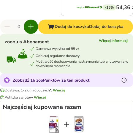
54,36 
-15%
Dodaj do koszyka
Dodaj do koszyka
Więcej informacji
zooplus Abonament
Darmowa wysyłka od 99 zł
Odbieraj regularne dostawy
Możliwość dostosowania, wstrzymania lub anulowania w
dowolnym momencie
Zdobądź 16 zooPunktów za ten produkt
Dostawa: 1-2 dni roboczych*.
Więcej
Polityka zwrotów
Więcej
Najczęściej kupowane razem