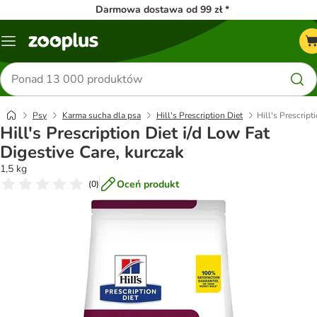
Darmowa dostawa od 99 zł *
Menu
Szukaj
produktów
Psy
Karma sucha dla psa
Hill's Prescription Diet
Hill's Prescript
Hill's Prescription Diet i/d Low Fat
Digestive Care, kurczak
1,5 kg
Oceń produkt
(
0
)